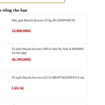
2020
 riêng cho bạn
Thái Lan
Máy giặt Hitachi Inverter 25 kg SF-250ZFVAD SS
n năng
16.000.000đ
ụ công bố
~ 1.28 kW/ngày
Tủ lạnh Hitachi Inverter 569 lít Side By Side R-MX800G
Hệ thống quạt kép, Cảm biến nhiệt Eco,
VGV0 GBK
ệm điện
Inverter
46.500.000đ
uản và làm
Tủ lạnh Hitachi Inverter 422 lít HR4N7462DSXVN 4 cửa
nh
Làm lạnh nhanh, Hệ thống làm lạnh quạt kép
Liên hệ
Ngăn rau quả giữ rau củ quả tươi ngon với độ
ẩm và nhiệt độ tối ưu, Ngăn chuyển đổi đa
ản thực
năng Selectable Zone (có Đông mềm -3°C),