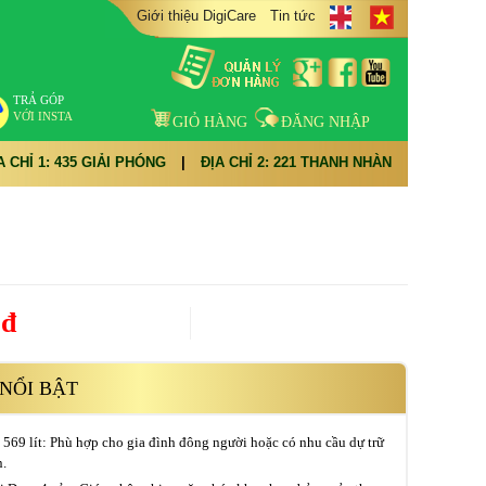
Giới thiệu DigiCare
Tin tức
TRẢ GÓP
VỚI INSTA
GIỎ HÀNG
ĐĂNG NHẬP
A CHỈ 1: 435 GIẢI PHÓNG
|
ĐỊA CHỈ 2: 221 THANH NHÀN
0đ
NỔI BẬT
 569 lít: Phù hợp cho gia đình đông người hoặc có nhu cầu dự trữ
n.