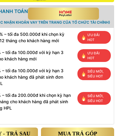
THANH TOÁN
ÁC NHẬN KHOẢN VAY TRÊN TRANG CỦA TỔ CHỨC TÀI CHÍNH)
% – tối đa 500.000đ khi chọn kỳ
ƯU ĐÃI
HOT
 12 tháng cho khách hàng mới
 – tối đa 100.000đ với kỳ hạn 3
ƯU ĐÃI
HOT
ho khách hàng mới
 – tối đa 100.000đ với kỳ hạn 3
SIÊU MỚI,
SIÊU HOT
ho khách hàng đã phát sinh đơn
PL
 – tối đa 200.000đ khi chọn kỳ hạn
SIÊU MỚI,
SIÊU HOT
tháng cho khách hàng đã phát sinh
g HPL
 - TRẢ SAU
MUA TRẢ GÓP