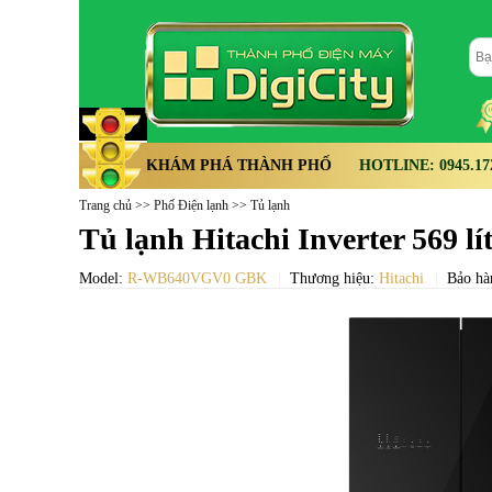
KHÁM PHÁ THÀNH PHỐ
HOTLINE: 0945.172.
Trang chủ
>>
Phố Điện lạnh
>>
Tủ lạnh
Tủ lạnh Hitachi Inverter 569
Model:
R-WB640VGV0 GBK
Thương hiệu:
Hitachi
Bảo hà