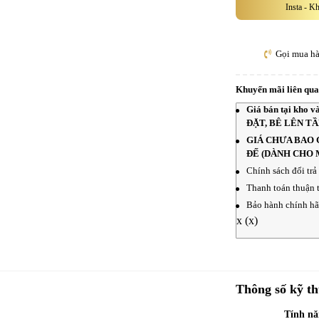
Insta - K
Gọi mua h
Khuyến mãi liên qu
Giá bán tại kho
ĐẶT, BÊ LÊN T
GIÁ CHƯA BAO 
ĐẾ (DÀNH CHO 
Chính sách đổi trả
Thanh toán thuận t
Bảo hành chính hãn
x
(x)
Thông số kỹ th
Tính nă