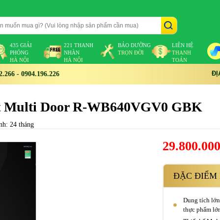
435 GIẢI
221 THANH
BẢO DƯỠNG
LIÊN HỆ
PHÓNG
NHÀN
TRỌN ĐỜI
THANH
HÀ NỘI
HÀ NỘI
TOÁN
ĐỊ
266 - 0904.196.226
 lít Multi Door R-WB640VGV0 GBK
nh: 24 tháng
29.800.00
ĐẶC ĐIỂM 
Dung tích lớn
thực phẩm lớ