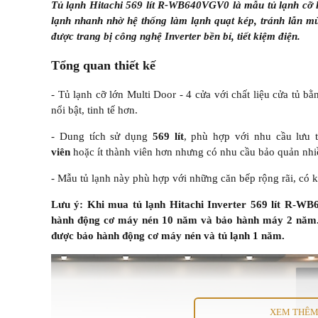
Tủ lạnh Hitachi 569 lít R-WB640VGV0 là mẫu tủ lạnh cỡ 
lạnh nhanh nhờ hệ thống làm lạnh quạt kép, tránh lẫn m
được trang bị công nghệ Inverter bền bỉ, tiết kiệm điện.
Tổng quan thiết kế
- Tủ lạnh cỡ lớn Multi Door - 4 cửa với chất liệu cửa tủ b
nổi bật, tinh tế hơn.
- Dung tích sử dụng
569 lít
, phù hợp với nhu cầu lưu
viên
hoặc ít thành viên hơn nhưng có nhu cầu bảo quản nh
- Mẫu tủ lạnh này phù hợp với những căn bếp rộng rãi, có 
Lưu ý: Khi mua tủ lạnh Hitachi Inverter 569 lít R-
hành động cơ máy nén 10 năm và bảo hành máy 2 năm.
được bảo hành động cơ máy nén và tủ lạnh 1 năm.
XEM THÊ