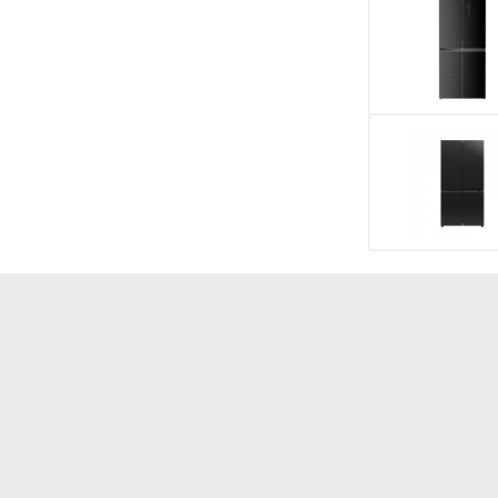
mà không cần rã đông.
, duy trì độ ẩm ở mức tốt nhất có thể.
Công nghệ kháng 
mùi
Tiện ích
g và liên tục bằng cách đổ đầy nước vào bình. Nếu
 nhanh” nhằm tăng tốc độ làm đá.
Tiện ích
Làm đá tự động
oạt các loại thực phẩm khác nhau theo nhu cầu bảo
bao gồm chế độ cấp đông -12°C, chế độ cấp đông
Thông tin lắp đặ
t 3°C.
Kích thước tủ lạn