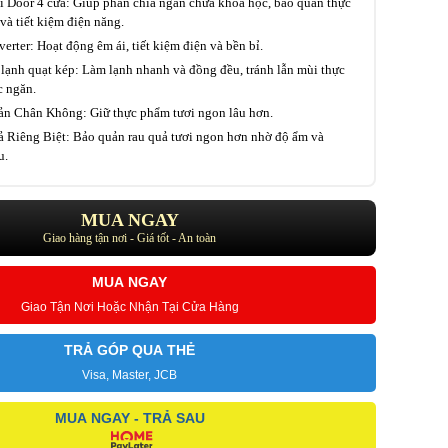
i Door 4 cửa: Giúp phân chia ngăn chứa khoa học, bảo quản thực
và tiết kiệm điện năng.
erter: Hoạt động êm ái, tiết kiệm điện và bền bỉ.
lạnh quạt kép: Làm lạnh nhanh và đồng đều, tránh lẫn mùi thực
c ngăn.
n Chân Không: Giữ thực phẩm tươi ngon lâu hơn.
 Riêng Biệt: Bảo quản rau quả tươi ngon hơn nhờ độ ẩm và
u.
MUA NGAY
Giao hàng tận nơi - Giá tốt - An toàn
MUA NGAY
Giao Tận Nơi Hoặc Nhận Tại Cửa Hàng
TRẢ GÓP QUA THẺ
Visa, Master, JCB
MUA NGAY - TRẢ SAU