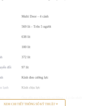
Multi Door - 4 cánh
569 lít - Trên 5 người
638 lít
100 lít
nh
372 lít
uyển đổi
97 lít
ạnh
Kính đen cường lực
ăn lạnh
Kính chịu lực
gas, dàn
Ống dẫn
gas bằng Sắt và Đồng - Lá tản nhiệt
bằng Nhôm
XEM CHI TIẾT THÔNG SỐ KỸ THUẬT