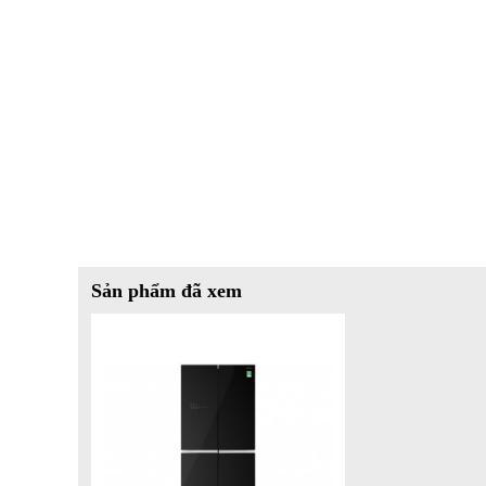
được độ tươi ngon và dinh dưỡng, sẵn sàng chế biến ngay 
- Rau củ quả tươi ngon, mọng nước nhờ ngăn chứa riêng biệt
Ngăn đá
- Dung tích là
100 lít
.
- Chế độ
làm đá tự động
tiện lợi, đá viên được tạo tự độn
muốn làm đá nhanh cấp tốc, bạn cần bật chế độ “Cấp đông
Ngăn chuyển đổi
Sản phẩm đã xem
- Dung tích là
97 lít.
-
Ngăn chuyển đổi đa năng Selectable Zone
lưu trữ linh h
quản và chế độ ăn uống. Sẽ có
4 mức nhiệt độ cài đặt
, 
mềm Soft Freeze -3°C, chế độ lạnh/thịt 1°C, chế độ làm má