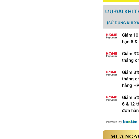
ƯU ĐÃI KHI 
(SỬ DỤNG KHI X
Giảm 10
hạn 6 &
Giảm 3%
tháng c
Giảm 3%
tháng c
hàng H
Giảm 5%
6 & 12 
đơn hàn
Powered by
MUA NGAY