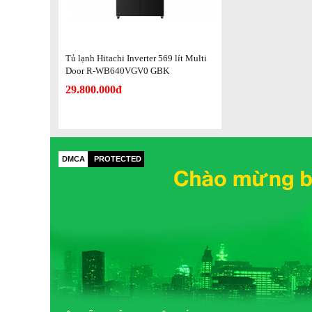
Tủ lạnh Hitachi Inverter 569 lít Multi
Door R-WB640VGV0 GBK
29.800.000đ
DMCA
PROTECTED
Công nghệ tiết kiệm điện
- Tủ lạnh Hitachi sử dụng
máy nén Inverter
có hiệu suất l
tiết kiệm tối ưu điện năng, máy hoạt động êm ái và bền bỉ.