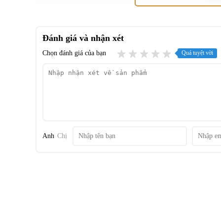
Đánh giá và nhận xét
Chọn đánh giá của bạn
Quá tuyệt vời
Anh
Chị
Ngăn lạnh
- Dung tích là
372 lít
.
- Bên trong ngăn lạnh là các kệ cùng hộc tủ nhằm mở rộng
-
Ngăn chân không lưu trữ thực phẩm tươi sống
(
-1°C ~