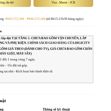
hông cần thẻ
Visa - Master - JCB
àng:
0945.172.266 - 0946.172.266
(từ 8h15-21h30 hàng ngày)
an
 và lắp đặt TẠI TẦNG 1. CHƯA BAO GỒM VẬN CHUYỂN, LẮP
ẦNG VÀ PHỤ KIỆN.
CHÍNH SÁCH GIAO HÀNG CỦA DIGICITY
GỒM GIÁ TREO (DÀNH CHO TV), GIÁ CHƯA BAO GỒM CHÂN
MÁY GIẶT, MÁY SẤY)
 1 đổi 1 trong vòng 7 ngày.
iện – Ưu đãi trả góp.
g tại nhà - Kích hoạt bảo hành điện tử.
uật
ng
Thông số kỹ thuật