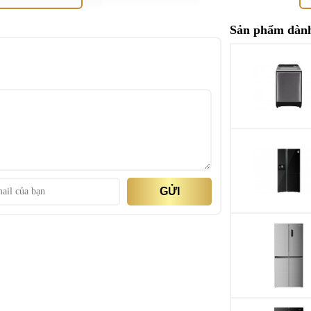
Năm ra mắt
Sản phẩm dành
Sản xuất tại
Mức tiêu thụ điệ
Công suất tiêu th
theo TCVN
Công nghệ tiết ki
GỬI
Công nghệ bảo q
lạnh
Công nghệ làm lạ
 không gian lưu trữ thực phẩm.
Công nghệ bảo qu
 1°C
). Thịt cá và các sản phẩm từ sữa sẽ luôn giữ
phẩm