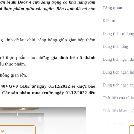
lớn Multi Door 4 cửa sang trọng có khả năng làm
Tổng quan
ùi thực phẩm giữa các ngăn. Bên cạnh đó nó còn
Kiểu tủ
Dung tích sử dụng
ằng kính dễ lau chùi, sáng bóng giúp gian bếp thêm
Dung tích tổng
 trữ thực phẩm cho những
gia đình trên 5 thành
Dung tích ngăn đá
iều thực phẩm.
Dung tích ngăn
lạ
không gian lớn.
Dung tích ngăn ch
WB640VGV0 GBK từ ngày 01/12/2022 sẽ được bảo
 Các sản phẩm mua trước ngày 01/12/2022 đều
Chất liệu cửa tủ l
Chất liệu khay ng
Chất liệu ống dẫn 
lạnh
M