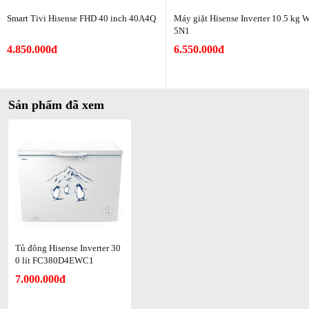
Inverter
Smart Tivi Hisense FHD 40 inch 40A4Q
Máy giặt Hisense Inverter 10.5 kg 
Nhiệt độ
5N1
Khoảng
Khoảng
thấp
-30°C
-30°C
-18°C
-22°C
4.850.000đ
6.550.000đ
nhất
Duy trì
nhiệt độ
Không
Không
170 giờ
Thấp hơn
Sản phẩm đã xem
khi mất
nổi bật
nổi bật
điện
Dàn
lạnh
Có
Có
Có
Có
đồng
Làm
lạnh đa
Có
Có
Có
Có
chiều
Nhãn
Tủ đông Hisense Inverter 30
năng
5 sao
5 sao
5 sao
5 sao
0 lít FC380D4EWC1
lượng
7.000.000đ
Bảo
Tùy
Tùy