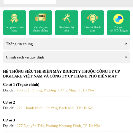
hành
5 năm
chính
chính
5 năm
máy nén
sách
sách
Qua bảng so sánh có thể thấy Hisense FC380D4EWC1 nổi bật nhờ
khả năng cấp đông sâu -30°C và duy trì nhiệt độ dưới 0°C đến 170
Sản phẩm chính
Vận chuyển
Bảo hành tại
Liên hệ thanh
Trả góp
hãng
nhanh chóng
nhà
toán
với HD Saigon
giờ khi mất điện. Đây là những lợi thế rất đáng giá đối với các đơn
vị kinh doanh thực phẩm đông lạnh.
Thông tin chung
Chính sách và quy định
HỆ THỐNG SIÊU THỊ ĐIỆN MÁY DIGICITY THUỘC CÔNG TY CP
DIGICARE VIỆT NAM VÀ CÔNG TY CP THÀNH PHỐ ĐIỆN MÁY
Cơ sở 1 (Trụ sở chính)
Địa chỉ:
435 Giải Phóng, Phường Tương Mai, TP. Hà Nội
Cơ sở 2
Địa chỉ:
221 Thanh Nhàn, Phường Bạch Mai, TP. Hà Nội
Cơ sở 3
Địa chỉ:
277 Nguyễn Trãi, Phường Khương Đình, TP. Hà Nội
Những Điểm Mạnh Giúp Hisense