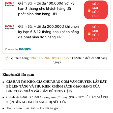
Giảm 3% – tối đa 100.000đ với kỳ
SIÊU
MỚI,
hạn 3 tháng cho khách hàng đã
SIÊU
phát sinh đơn hàng HPL
HOT
Giảm 5% – tối đa 200.000đ khi chọn
SIÊU
MỚI,
kỳ hạn 6 & 12 tháng cho khách hàng
SIÊU
đã phát sinh đơn hàng HPL
HOT
Powered by
Gọi mua hàng:
0945.172.266
-
0904.196.226
( từ 8h15 đến 21h30 hàng
ngày)
Khuyến mãi liên quan
GIÁ BÁN TẠI KHO. GIÁ CHƯA BAO GỒM VẬN CHUYỂN, LẮP ĐẶT,
BÊ LÊN TẦNG VÀ PHỤ KIỆN.
CHÍNH SÁCH GIAO HÀNG CỦA
DIGICITY (NHẤN VÀO ĐÂY ĐỂ TRUY CẬP)
Chính sách đổi trả 1 đổi 1 trong vòng 7 ngày. (DIGICITY SẼ BÁO GIÁ PHỤ
KIỆN BÊN NGOÀI TỚI ANH/CHỊ NẾU CÓ)
Thanh toán thuận tiện – Ưu đãi trả góp.