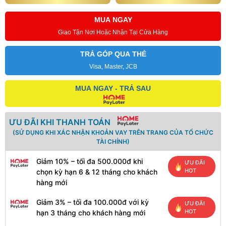
MUA NGAY
Giao Tận Nơi Hoặc Nhận Tại Cửa Hàng
TRẢ GÓP QUA THẺ
Visa, Master, JCB
MUA NGAY - TRẢ SAU
ƯU ĐÃI KHI THANH TOÁN
(SỬ DỤNG KHI XÁC NHẬN KHOẢN VAY TRÊN TRANG CỦA TỔ CHỨC
TÀI CHÍNH)
Giảm 10% – tối đa 500.000đ khi
ƯU ĐÃI
HOT
chọn kỳ hạn 6 & 12 tháng cho khách
hàng mới
Giảm 3% – tối đa 100.000đ với kỳ
ƯU ĐÃI
HOT
hạn 3 tháng cho khách hàng mới