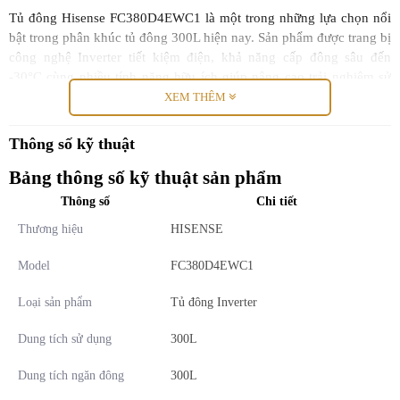
Tủ đông Hisense FC380D4EWC1 là một trong những lựa chọn nổi
bật trong phân khúc tủ đông 300L hiện nay. Sản phẩm được trang bị
công nghệ Inverter tiết kiệm điện, khả năng cấp đông sâu đến
-30°C cùng nhiều tính năng hữu ích giúp nâng cao trải nghiệm sử
dụng và tối ưu hiệu quả bảo quản thực phẩm.
XEM THÊM
Thông số kỹ thuật
Bảng thông số kỹ thuật sản phẩm
Thông số
Chi tiết
Thương hiệu
HISENSE
Model
FC380D4EWC1
Loại sản phẩm
Tủ đông Inverter
Dung tích sử dụng
300L
Dung tích ngăn đông
300L