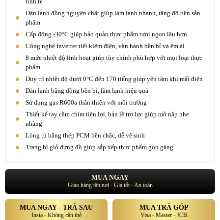
tinh tế
Dàn lạnh đồng nguyên chất giúp làm lạnh nhanh, tăng độ bền sản
phẩm
Cấp đông -30°C giúp bảo quản thực phẩm tươi ngon lâu hơn
Công nghệ Inverter tiết kiệm điện, vận hành bền bỉ và êm ái
8 mức nhiệt độ linh hoạt giúp tùy chỉnh phù hợp với mọi loại thực
phẩm
Duy trì nhiệt độ dưới 0°C đến 170 tiếng giúp yên tâm khi mất điện
Dàn lạnh bằng đồng bền bỉ, làm lạnh hiệu quả
Sử dụng gas R600a thân thiện với môi trường
Thiết kế tay cầm chìm tiện lợi, bản lề trợ lực giúp mở nắp nhẹ
nhàng
Lòng tủ bằng thép PCM bền chắc, dễ vệ sinh
Trang bị giỏ đựng đồ giúp sắp xếp thực phẩm gọn gàng
MUA NGAY
Giao hàng tận nơi - Giá tốt - An toàn
MUA NGAY - TRẢ SAU
MUA TRẢ GÓP
Insta - Không cần thẻ
Visa - Master - JCB