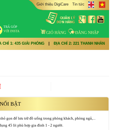
Giới thiệu DigiCare
Tin tức
TRẢ GÓP
VỚI INSTA
GIỎ HÀNG
ĐĂNG NHẬP
A CHỈ 1: 435 GIẢI PHÓNG
|
ĐỊA CHỈ 2: 221 THANH NHÀN
đ
NỔI BẬT
nhỏ gọn để lưu trữ đồ uống trong phòng khách, phòng ngủ,...
dụng 45 lít phù hợp gia đình 1 - 2 người.