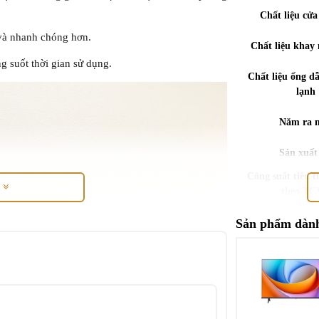
Chất liệu cửa
 và nhanh chóng hơn.
Chất liệu khay
g suốt thời gian sử dụng.
Chất liệu ống dẫ
lạnh
Năm ra 
Sản xuất 
Công suất tiêu t
M
theo T
Công nghệ bảo 
Sản phẩm dành
phẩm
Tiện íc
Kích thước - K