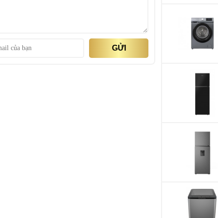
Hãng
GỬI
c phẩm thường dùng như rau củ, trái cây, đồ ăn nhẹ,
c
với khả năng chịu lực tốt, giúp người dùng lưu trữ