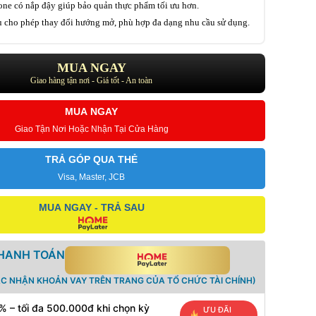
ne có nắp đậy giúp bảo quản thực phẩm tối ưu hơn.
u cho phép thay đổi hướng mở, phù hợp đa dạng nhu cầu sử dụng.
MUA NGAY
Giao hàng tận nơi - Giá tốt - An toàn
MUA NGAY
Giao Tận Nơi Hoặc Nhận Tại Cửa Hàng
TRẢ GÓP QUA THẺ
Visa, Master, JCB
MUA NGAY - TRẢ SAU
THANH TOÁN
ÁC NHẬN KHOẢN VAY TRÊN TRANG CỦA TỔ CHỨC TÀI CHÍNH)
% – tối đa 500.000đ khi chọn kỳ
ƯU ĐÃI