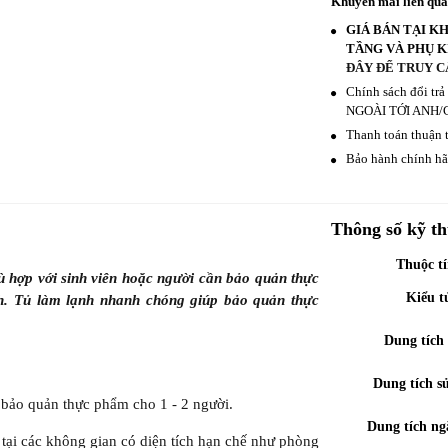
Khuyến mãi liên qu
GIÁ BÁN TẠI K
TẦNG VÀ PHỤ K
ĐÂY ĐỂ TRUY C
Chính sách đổi tr
NGOÀI TỚI ANH/
Thanh toán thuận t
Bảo hành chính hãn
Thông số kỹ th
Thuộc t
 hợp với sinh viên hoặc người cần bảo quản thực
Kiểu t
h. Tủ làm lạnh nhanh chóng giúp bảo quản thực
Dung tích
Dung tích s
u bảo quản thực phẩm cho 1 - 2 người.
Dung tích ng
í tại các không gian có diện tích hạn chế như phòng