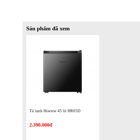
Sản phẩm đã xem
*Hình ảnh chỉ mang tính chất minh họa
Công nghệ bảo quản thực phẩm
- Tủ lạnh được trang bị
ngăn Fresh Zone
có nắp đậy riêng,
phẩm tối ưu hơn.
Tủ lạnh Hisense 45 lít HR05D
2.390.000đ