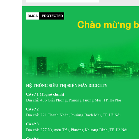
DMCA
PROTECTED
HỆ THỐNG SIÊU THỊ ĐIỆN MÁY DIGICITY
Cơ sở 1 (Trụ sở chính)
Địa chỉ:
435 Giải Phóng, Phường Tương Mai, TP. Hà Nội
*Hình ảnh chỉ mang tính chất minh họa
Cơ sở 2
Địa chỉ:
221 Thanh Nhàn, Phường Bạch Mai, TP. Hà Nội
Tiện ích
Cơ sở 3
-
Cửa tủ đảo chiều
: Dễ dàng thay đổi hướng mở cửa tủ the
Địa chỉ:
277 Nguyễn Trãi, Phường Khương Đình, TP. Hà Nội
từng người, đặc biệt tiện lợi cho người thuận tay trái.
Cơ sở 4