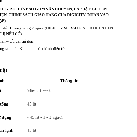
an
HO. GIÁ CHƯA BAO GỒM VẬN CHUYỂN, LẮP ĐẶT, BÊ LÊN
IỆN.
CHÍNH SÁCH GIAO HÀNG CỦA DIGICITY (NHẤN VÀO
ẬP)
ả 1 đổi 1 trong vòng 7 ngày. (DIGICITY SẼ BÁO GIÁ PHỤ KIỆN BÊN
CHỊ NẾU CÓ)
iện – Ưu đãi trả góp.
g tại nhà - Kích hoạt bảo hành điện tử.
uật
ính
Thông tin
ủ
Mini - 1 cánh
 tổng
45 lít
ử dụng
- 45 lít - 1 - 2 người
ăn lạnh
45 lít