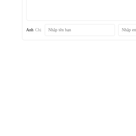
*Hình ảnh chỉ mang tính chất minh họa
Anh
Chị
Ngăn lạnh
- Tủ lạnh Hisense dung tích 45 lít có thể chứa các loại thự
nước uống,...
- Tủ lạnh Hisense có khay ngăn được làm từ
kính cường lự
thực phẩm số lượng lớn.