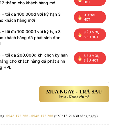
HOT
 12 tháng cho khách hàng mới
 – tối đa 100.000đ với kỳ hạn 3
ƯU ĐÃI
HOT
ho khách hàng mới
 – tối đa 100.000đ với kỳ hạn 3
SIÊU MỚI,
SIÊU HOT
ho khách hàng đã phát sinh đơn
PL
 – tối đa 200.000đ khi chọn kỳ hạn
SIÊU MỚI,
SIÊU HOT
tháng cho khách hàng đã phát sinh
g HPL
MUA NGAY - TRẢ SAU
Insta - Không cần thẻ
àng:
0945.172.266 - 0946.172.266
(từ 8h15-21h30 hàng ngày)