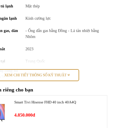
 tủ lạnh
Mặt thép
 ngăn lạnh
Kính cường lực
n gas, dàn
- Ống dẫn gas bằng Đồng - Lá tản nhiệt bằng
Nhôm
mắt
2023
tại
Trung Quốc
hụ công bố
179 kWh/năm
XEM CHI TIẾT THÔNG SỐ KỸ THUẬT
CVN
quản thực
Ngăn Fresh Zone
 riêng cho bạn
h
Cửa đảo chiều
Smart Tivi Hisense FHD 40 inch 40A4Q
- Cao 50 cm - Ngang 44.5 cm - Sâu 46.8 cm -
hối lượng
4.850.000đ
Nặng 13.4 kg