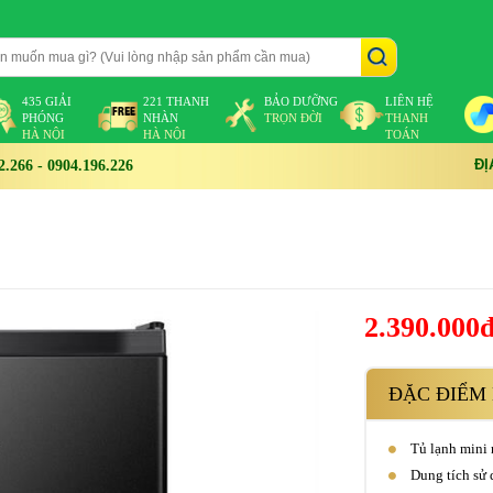
435 GIẢI
221 THANH
BẢO DƯỠNG
LIÊN HỆ
PHÓNG
NHÀN
TRỌN ĐỜI
THANH
HÀ NỘI
HÀ NỘI
TOÁN
ĐỊ
266 - 0904.196.226
2.390.000
ĐẶC ĐIỂM 
Tủ lạnh mini 
Dung tích sử 