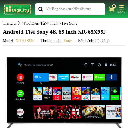
0
MENU
Trang chủ
>>
Phố Điện Tử
>>
Tivi
>>
Tivi Sony
Android Tivi Sony 4K 65 inch XR-65X95J
Model:
XR-65X95J
Thương hiệu:
Sony
Bảo hành: 24 tháng