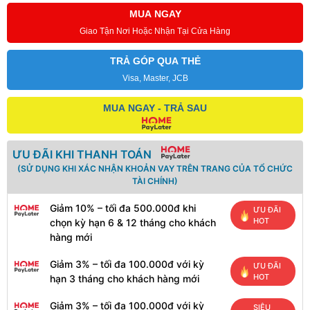
MUA NGAY
Giao Tận Nơi Hoặc Nhận Tại Cửa Hàng
TRẢ GÓP QUA THẺ
Visa, Master, JCB
MUA NGAY - TRẢ SAU
ƯU ĐÃI KHI THANH TOÁN
(SỬ DỤNG KHI XÁC NHẬN KHOẢN VAY TRÊN TRANG CỦA TỔ CHỨC
TÀI CHÍNH)
Giảm 10% – tối đa 500.000đ khi
ƯU ĐÃI
HOT
chọn kỳ hạn 6 & 12 tháng cho khách
hàng mới
Giảm 3% – tối đa 100.000đ với kỳ
ƯU ĐÃI
HOT
hạn 3 tháng cho khách hàng mới
Giảm 3% – tối đa 100.000đ với kỳ
SIÊU