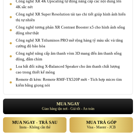
Công nghệ XR 4K Upscaling tự động nâng cấp các nội dung lên
4K sắc nét
Công nghệ XR Super Resolution tái tạo chi tiết giúp hình ảnh hiển
thị tự nhiên
Công nghệ tương phản XR Contrast Booster x5 cho hình ảnh sống
động như thật
Công nghệ XR Triluminos PRO mở rộng hàng tỷ màu sắc và tăng
cường độ bão hòa
Công nghệ nâng cấp âm thanh vòm 3D mang đến âm thanh sống
động, đắm chìm
Loa bất đối xứng X-Balanced Speaker cho âm thanh chất lượng
cao trong thiết kế mỏng
Remote đi kèm: Remote RMF-TX520P mới - Tích hợp micro tìm
kiếm bằng giọng nói
MUA NGAY
Giao hàng tận nơi - Giá tốt - An toàn
MUA NGAY - TRẢ SAU
MUA TRẢ GÓP
Insta - Không cần thẻ
Visa - Master - JCB