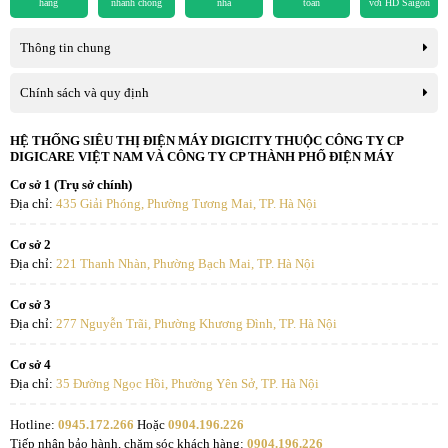
hãng
nhanh chóng
nhà
toán
với HD Saigon
Màu đen sâu thẳm, độ sáng mạnh mẽ với công
Bảo hành
24 tháng
nghệ Full Array LED, XR Contrast Booster 10
Thông tin chung
Xuất xứ
Malaysia
Công nghệ đèn nền Full Array LED, kiểm soát đèn nền cục bộ theo
Chính sách và quy định
vùng Local Dimming cho khả năng quản lý đèn nền tinh vi, tăng
cường độ tương phản hiệu quả.
HỆ THỐNG SIÊU THỊ ĐIỆN MÁY DIGICITY THUỘC CÔNG TY CP
DIGICARE VIỆT NAM VÀ CÔNG TY CP THÀNH PHỐ ĐIỆN MÁY
Công nghệ XR Contrast Booster x10 cân bằng ánh sáng được phát
Cơ sở 1 (Trụ sở chính)
ra trên toàn màn hình một cách chính xác bằng việc tăng giảm độ
Địa chỉ:
435 Giải Phóng, Phường Tương Mai, TP. Hà Nội
sáng cho từng vùng cụ thể, chỉnh độ sáng để có điểm sáng cực đại
cao hơn tại vùng sáng chói, màu đen sâu hơn trong vùng tối cho
Cơ sở 2
hình ảnh sâu, cuốn hút hơn.
Địa chỉ:
221 Thanh Nhàn, Phường Bạch Mai, TP. Hà Nội
Cơ sở 3
Địa chỉ:
277 Nguyễn Trãi, Phường Khương Đình, TP. Hà Nội
Cơ sở 4
Địa chỉ:
35 Đường Ngọc Hồi, Phường Yên Sở, TP. Hà Nội
Hotline:
0945.172.266
Hoặc
0904.196.226
Tiếp nhận bảo hành, chăm sóc khách hàng:
0904.196.226