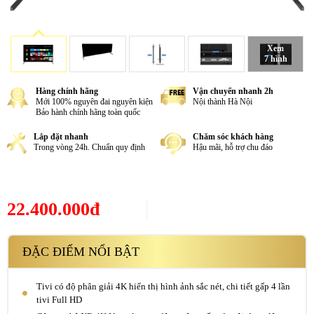
Xem
7 hình
Hàng chính hãng
Vận chuyển nhanh 2h
Mới 100% nguyên đai nguyên kiện
Nội thành Hà Nội
Bảo hành chính hãng toàn quốc
Lắp đặt nhanh
Chăm sóc khách hàng
Trong vòng 24h. Chuẩn quy định
Hậu mãi, hỗ trợ chu đáo
22.400.000đ
ĐẶC ĐIỂM NỔI BẬT
Tivi có độ phân giải 4K hiển thị hình ảnh sắc nét, chi tiết gấp 4 lần
tivi Full HD