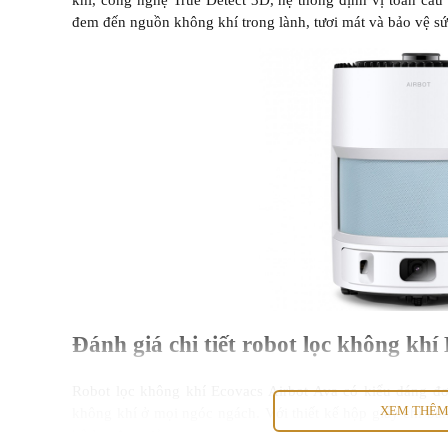
khí, công nghệ True Detect 3D, hệ thống định vị toàn c
đem đến nguồn không khí trong lành, tươi mát và bảo vệ sứ
Đánh giá chi tiết robot lọc không khí
Robot lọc không khí Ecovacs Airbot Ava có kiểu dáng đơ
XEM THÊ
không khí ở mọi ngóc ngách. Với thiết kế hộp giấy chỉ bằng
bộ lọc đơn giản.