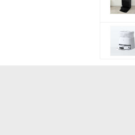
Độ ồn
ộng giúp giám sát và theo dõi chất lượng không khí
Kích thước sản 
 khu vực, điểm và liên kết các khu vực để dễ dàng
Trọng lượng sản
n chính xác và tránh được các vật cản như đồ chơi
Trọng lượng bao 
ách dễ dàng.
Thương hiệu
Xuất xứ thương 
Sản xuất tại
Bảo hành