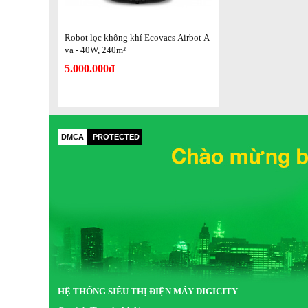
Robot lọc không khí Ecovacs Airbot A
va - 40W, 240m²
5.000.000đ
Thiết lập bản đồ
Công nghệ TrueMapping, robot lọc không khí Ecovacs Airbot 
Tuy nhiên, bạn nên dọn các đồ vật có kích thước lớn trê
nhanh chóng và chính xác.
DMCA
PROTECTED
Công nghệ cảm biến
Máy lọc không khí này trang bị công nghệ cảm biến có độ
Formaldehyde, Toluene,… để loại bỏ chúng. Bên cạnh đó, ro
cách hiệu quả gồm:
Lớp lọc chính
: loại bỏ mảnh vụn, tóc, sợi,…
Lớp hỗ trợ lưới thép
: đảm bảo tuổi thọ lâu dài cho bộ
Lớp lọc than hoạt tính
: với thiết kế 5 lớp giúp loại
Lớp gạc
: thiết kế 2 lớp làm ngăn chặn sự rò rỉ của tha
HỆ THỐNG SIÊU THỊ ĐIỆN MÁY DIGICITY
Lớp lọc HEPA cấp H13
: loại bỏ hiệu quả 105 vật c