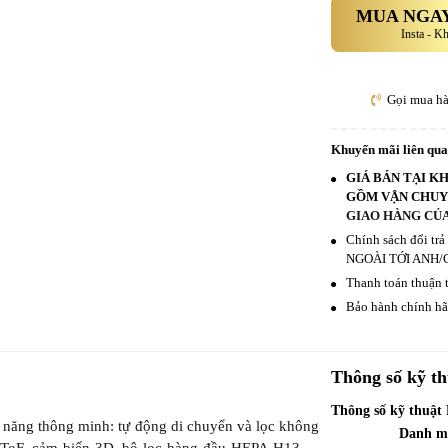
MUA NGAY
Insta - K
Gọi mua h
Khuyến mãi liên qu
GIÁ BÁN TẠI K
GỒM VẬN CHUYỂ
GIAO HÀNG CỦA
Chính sách đổi tr
NGOÀI TỚI ANH/
Thanh toán thuận t
Bảo hành chính hãn
Thông số kỹ th
Thông số kỹ thuật
 năng thông minh: tự động di chuyển và lọc không
Danh m