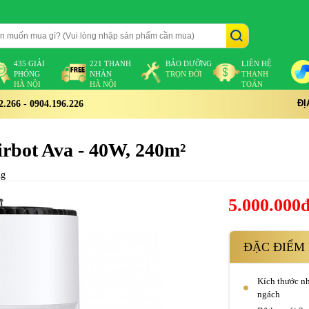
435 GIẢI
221 THANH
BẢO DƯỠNG
LIÊN HỆ
PHÓNG
NHÀN
TRỌN ĐỜI
THANH
HÀ NỘI
HÀ NỘI
TOÁN
ĐỊ
266 - 0904.196.226
irbot Ava - 40W, 240m²
ng
5.000.000
ĐẶC ĐIỂM 
Kích thước n
ngách