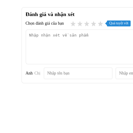
Cấu tạo
Đánh giá và nhận xét
Thân máy hình trụ, bo tròn không có góc cạnh với mặt s
Chọn đánh giá của bạn
Quá tuyệt vời
cảm biến nhận diện sạc giúp nhanh chóng tìm được dock 
phần đáy có miếng cực sạc, 2 bánh lái, 3 bánh xe đa năng,
liệu,…
Anh
Chị