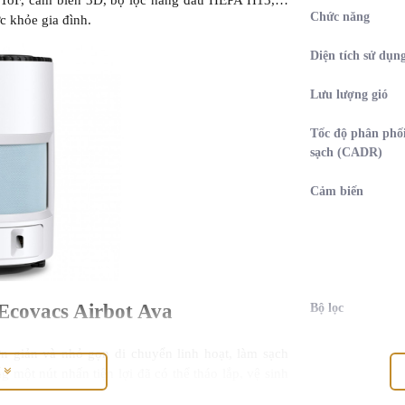
ầu ToF, cảm biến 3D, bộ lọc hàng đầu HEPA H13,…
Chức năng
c khỏe gia đình.
Diện tích sử dụn
Lưu lượng gió
Tốc độ phân phố
sạch (CADR)
Cảm biến
 Ecovacs Airbot Ava
Bộ lọc
n giản và nhỏ gọn di chuyển linh hoạt, làm sạch
M
 một nút nhấn tiện lợi đã có thể tháo lắp, vệ sinh