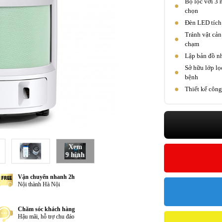
Bộ lọc với 3 
chọn
Đèn LED tích
Tránh vật cản
chạm
Lập bản đồ n
Sở hữu lớp lọ
bệnh
Thiết kế công
Xem
9 hình
Vận chuyển nhanh 2h
Nội thành Hà Nội
Chăm sóc khách hàng
Hậu mãi, hỗ trợ chu đáo