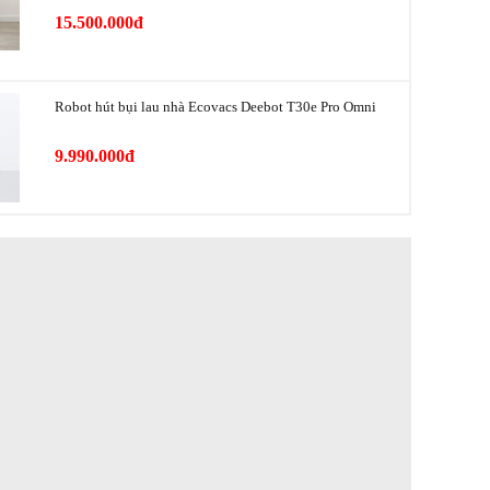
64dB
15.500.000đ
phẩm
Cao: 46,6cm
Rộng: 33,7cm
Robot hút bụi lau nhà Ecovacs Deebot T30e Pro Omni
Sâu: 35,2cm
9.990.000đ
 phẩm
10,8kg
bì
14kg
Ecovacs
hiệu
Trung Quốc
Trung Quốc
12 tháng