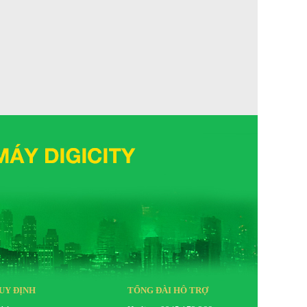
UY ĐỊNH
TỔNG ĐÀI HỖ TRỢ