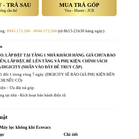
 - TRẢ SAU
MUA TRẢ GÓP
hông cần thẻ
Visa - Master - JCB
àng:
0945.172.266 - 0946.172.266
(từ 8h15-21h30 hàng ngày)
an
HO. LẮP ĐẶT TẠI TẦNG 1 NHÀ KHÁCH HÀNG. GIÁ CHƯA BAO
N, LẮP ĐẶT, BÊ LÊN TẦNG VÀ PHỤ KIỆN.
CHÍNH SÁCH
 DIGICITY (NHẤN VÀO ĐÂY ĐỂ TRUY CẬP)
ả 1 đổi 1 trong vòng 7 ngày. (DIGICITY SẼ BÁO GIÁ PHỤ KIỆN BÊN
CHỊ NẾU CÓ)
iện – Ưu đãi trả góp.
g tại nhà - Kích hoạt bảo hành điện tử.
uật
 Máy lọc không khí Ecovacs
ục
Chi tiết