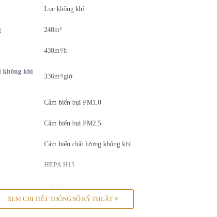
Lọc không khí
g
240m²
430m³/h
i không khí
336m³/giờ
Cảm biến bụi PM1.0
Cảm biến bụi PM2.5
Cảm biến chất lượng không khí
HEPA H13
Lớp gạc
XEM CHI TIẾT THÔNG SỐ KỸ THUẬT
Than hoạt tính