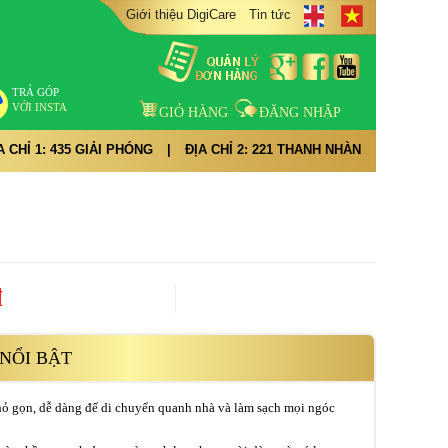
Giới thiệu DigiCare
Tin tức
TRẢ GÓP
VỚI INSTA
GIỎ HÀNG
ĐĂNG NHẬP
A CHỈ 1: 435 GIẢI PHÓNG
|
ĐỊA CHỈ 2: 221 THANH NHÀN
đ
NỔI BẬT
hỏ gọn, dễ dàng để di chuyển quanh nhà và làm sạch mọi ngóc