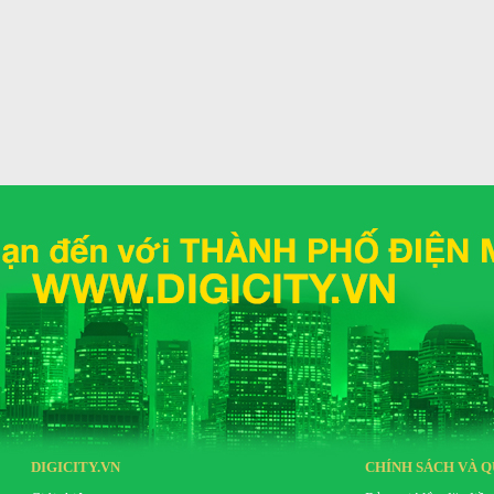
Ava có thế thiết lập bản đồ chỉ mất từ 2 - 3 phút.
n sàn để đảm bảo robot nhận diện không gian nhà
 chính xác cao giúp phát hiện nhanh nhạy PM2.5,
bot có 5 lớp lọc để thanh lọc vi khuẩn, virus một
 lọc.
 bỏ khói thuốc, sâu aldehyde,…
n hoạt tính.
DIGICITY.VN
CHÍNH SÁCH VÀ Q
hất hạt, lọc sạch 99,99% các vi khuẩn gây bệnh như