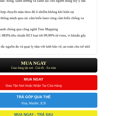
màu: hồng, xanh dương và xanh lục cho người dùng tùy ý lựa
 hợp chuyển màu theo độ ô nhiễm không khí hiện tại
 thông minh qua các cảm biến laser cùng cảm biến chống va
hanh chóng qua công nghệ True Mapping
c HEPA tiêu chuẩn H13 loại tới 99,99% từ virus, vi khuẩn gây
 tắc nguồn ẩn và quạt ly tâm với lưới bảo vệ, an toàn cho trẻ nhỏ
MUA NGAY
Giao hàng tận nơi - Giá tốt - An toàn
MUA NGAY
Giao Tận Nơi Hoặc Nhận Tại Cửa Hàng
TRẢ GÓP QUA THẺ
Visa, Master, JCB
MUA NGAY - TRẢ SAU