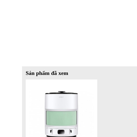
Tự động lọc không khí
Robot có thể tự lọc không khí nhờ khả năng di chuyển tự đ
trong nhà để lọc khi phát hiện có ô nhiễm.
Ecovacs Airbot Ava có 4 chế độ lọc như toàn bộ ngôi nhà,
tùy chọn phù hợp với từng nhu cầu khác nhau.
Tránh chướng ngại vật
Việc sở hữu các công nghệ hiện đại cho phép máy phát hiệ
trẻ em, dây điện, các gờ cửa có độ cao khoảng 1,5cm một c
Sản phẩm đã xem