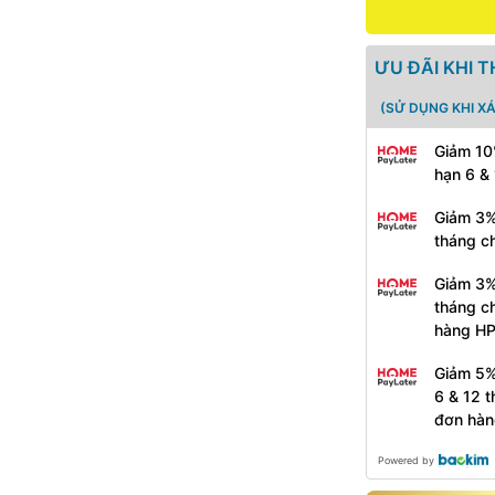
ƯU ĐÃI KHI 
(SỬ DỤNG KHI X
Giảm 10
hạn 6 &
Giảm 3%
tháng c
Giảm 3%
tháng c
hàng H
Giảm 5%
6 & 12 
đơn hàn
Powered by