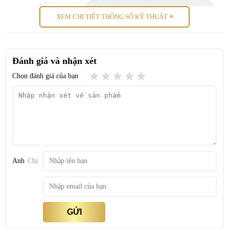
trạm sạc thông minh của robot nhà Ecovacs còn có khả năng tự
động đổ rác và thu gom nước bẩn, tự làm sạch trạm và bổ sung
XEM CHI TIẾT THÔNG SỐ KỸ THUẬT
dung dịch lau nhà.
Đánh giá và nhận xét
Chọn đánh giá của bạn
Anh
Chị
Thời gian sạc và sử dụng
Với viên pin dung lượng lớn 5200 mAh, robot hút bụi Ecovacs có
thể hoạt động tới
220 phút
cho mỗi lần sạc đầy trong khoảng
4.5
GỬI
giờ
. Nếu pin yếu giữa chừng, robot sẽ tự động quay về sạc và sau
đó tiếp tục công việc đang dang dở sau khi đã sạc đầy, đảm bảo quá