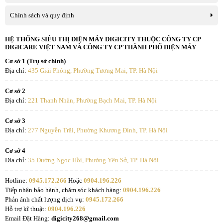
Chế độ làm sạch
Vệ sinh theo mép tường
Chính sách và quy định
Công nghệ lau xoay Ozmo Turbo 2.0
HỆ THỐNG SIÊU THỊ ĐIỆN MÁY DIGICITY THUỘC CÔNG TY CP
Hệ thống cảm biến thông minh
DIGICARE VIỆT NAM VÀ CÔNG TY CP THÀNH PHỐ ĐIỆN MÁY
Công nghệ TrueMapping 2.0
Công suất và độ ồn
Công nghệ
Công nghệ hiển thị bản đồ Hybrid 2D/3D
Cơ sở 1 (Trụ sở chính)
Địa chỉ:
435 Giải Phóng, Phường Tương Mai, TP. Hà Nội
Công nghệ điều hướng TrueDetect 3.0
Robot vận hành ổn định ở công suất 35W, tạo độ ồn khoảng 64.6
Công nghệ làm sạch cạnh TruEdge 2.0
dB, tương đương tiếng động của một cuộc trò chuyện bình thường,
Cơ sở 2
Công nghệ chống rối ZeroTangle 3.0
không gây ảnh hưởng quá nhiều đến các hoạt động sinh hoạt hằng
Địa chỉ:
221 Thanh Nhàn, Phường Bạch Mai, TP. Hà Nội
ngày.
Cảm biến chống rơi, chống va chạm
Cơ sở 3
Điều khiển qua kết nối trên điện thoại
Địa chỉ:
277 Nguyễn Trãi, Phường Khương Đình, TP. Hà Nội
thông minh
Tự động đổ bụi, giặt, sấy khô vải lau
Cơ sở 4
Lưu được 3 bản đồ
Tiện ích
Địa chỉ:
35 Đường Ngọc Hồi, Phường Yên Sở, TP. Hà Nội
Tự quay về đế/trạm sạc
Tính năng tường ảo
Hotline:
0945.172.266
Hoặc
0904.196.226
Vừa hút vừa lau nhà
Tiếp nhận bảo hành, chăm sóc khách hàng:
0904.196.226
Ghi nhớ khu vực chưa vệ sinh
Phản ánh chất lượng dịch vụ:
0945.172.266
Hẹn giờ
Hỗ trợ kĩ thuật:
0904.196.226
Email Đặt Hàng:
digicity268@gmail.com