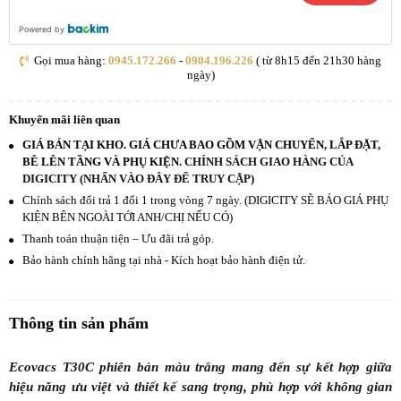
Powered by
Gọi mua hàng:
0945.172.266
-
0904.196.226
( từ 8h15 đến 21h30 hàng
ngày)
Khuyến mãi liên quan
GIÁ BÁN TẠI KHO. GIÁ CHƯA BAO GỒM VẬN CHUYỂN, LẮP ĐẶT,
BÊ LÊN TẦNG VÀ PHỤ KIỆN.
CHÍNH SÁCH GIAO HÀNG CỦA
DIGICITY (NHẤN VÀO ĐÂY ĐỂ TRUY CẬP)
Chính sách đổi trả 1 đổi 1 trong vòng 7 ngày. (DIGICITY SẼ BÁO GIÁ PHỤ
KIỆN BÊN NGOÀI TỚI ANH/CHỊ NẾU CÓ)
Thanh toán thuận tiện – Ưu đãi trả góp.
Bảo hành chính hãng tại nhà - Kích hoạt bảo hành điện tử.
Thông tin sản phẩm
Ecovacs T30C phiên bản màu trắng mang đến sự kết hợp giữa
hiệu năng ưu việt và thiết kế sang trọng, phù hợp với không gian