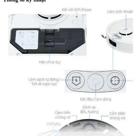
Thiết kế, dung tích khoang chứa bụi, khoang chứa
nước
- Robot hút bụi sở hữu tông màu trắng mang lại cảm giác sáng sủa,
sạch sẽ, dễ dàng hòa hợp với nội thất tối giản hoặc phong cách hiện
đại. Robot được thiết kế dạng tròn nhỏ gọn, dễ len lỏi vào các khu
vực hẹp như gầm giường, gầm sofa.
- Dung tích hộp bụi 260 ml và bình chứa nước 55 ml đáp ứng đủ
nhu cầu dọn dẹp hàng ngày mà không cần đổ bụi hay thêm nước
liên tục.
- Robot đi kèm trạm sạc tự động OMNI, có khả năng
giặt khăn
bằng nước nóng 75°C
và
sấy khô bằng khí nóng 45°C
nhằm giữ
khăn sạch sẽ, không ẩm mốc, hạn chế vi khuẩn phát triển. Ngoài ra,