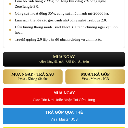
Loại bỏ tình trạng vướng tóc, lông thú cưng với công nghệ
ZeroTangle 3.0.
Công suất hoạt động 35W, công suất hút mạnh mẽ 20000 Pa.
Làm sạch triệt để các góc cạnh nhờ công nghệ TruEdge 2.0.
Điều hướng thông minh TrueDetect 3.0 tránh chướng ngại vật linh
hoạt.
TrueMapping 2.0 lập bản đồ nhanh chóng và chính xác.
MUA NGAY
Giao hàng tận nơi - Giá tốt - An toàn
MUA NGAY - TRẢ SAU
MUA TRẢ GÓP
Insta - Không cần thẻ
Visa - Master - JCB
MUA NGAY
Giao Tận Nơi Hoặc Nhận Tại Cửa Hàng
TRẢ GÓP QUA THẺ
Visa, Master, JCB