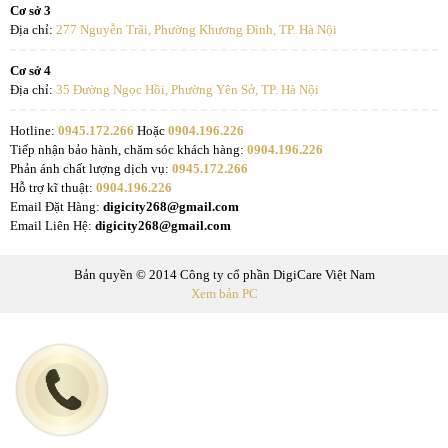
Cơ sở 3
Địa chỉ:
277 Nguyễn Trãi, Phường Khương Đình, TP. Hà Nội
Cơ sở 4
Địa chỉ:
35 Đường Ngọc Hồi, Phường Yên Sở, TP. Hà Nội
Hotline:
0945.172.266
Hoặc
0904.196.226
Tiếp nhận bảo hành, chăm sóc khách hàng:
0904.196.226
Phản ánh chất lượng dịch vụ:
0945.172.266
Hỗ trợ kĩ thuật:
0904.196.226
Email Đặt Hàng:
digicity268@gmail.com
Email Liên Hệ:
digicity268@gmail.com
Bản quyền © 2014 Công ty cổ phần DigiCare Việt Nam
Xem bản PC