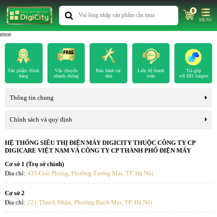
0
MENU
error
Sản phẩm chính
Vận chuyển
Bảo hành tại
Liên hệ thanh
Trả góp
hãng
nhanh chóng
nhà
toán
với HD Saigon
Thông tin chung
Chính sách và quy định
HỆ THỐNG SIÊU THỊ ĐIỆN MÁY DIGICITY THUỘC CÔNG TY CP
DIGICARE VIỆT NAM VÀ CÔNG TY CP THÀNH PHỐ ĐIỆN MÁY
Cơ sở 1 (Trụ sở chính)
Địa chỉ:
435 Giải Phóng, Phường Tương Mai, TP. Hà Nội
Cơ sở 2
Địa chỉ:
221 Thanh Nhàn, Phường Bạch Mai, TP. Hà Nội