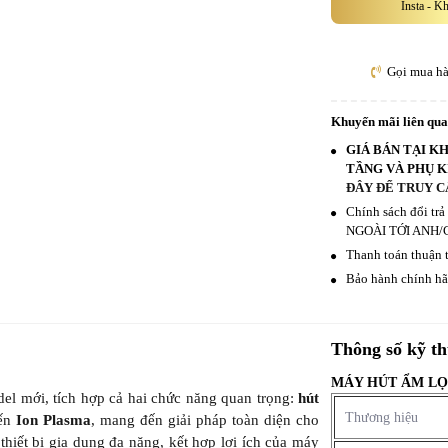
Insta - K
Gọi mua h
Khuyến mãi liên qu
GIÁ BÁN TẠI K
TẦNG VÀ PHỤ K
ĐÂY ĐỂ TRUY C
Chính sách đổi tr
NGOÀI TỚI ANH/
Thanh toán thuận t
Bảo hành chính hãn
Thông số kỹ th
MÁY HÚT ẨM LỌ
l mới, tích hợp cả hai chức năng quan trọng:
hút
Thương hiệu
ến
Ion Plasma
, mang đến giải pháp toàn diện cho
thiết bị gia dụng đa năng, kết hợp lợi ích của máy