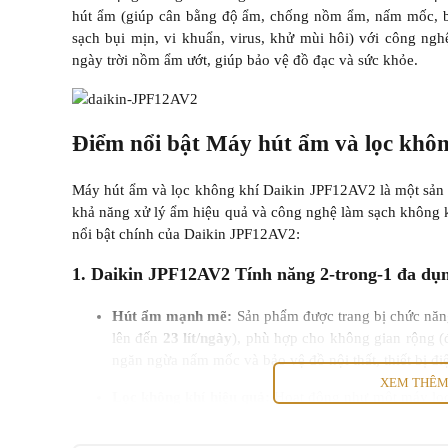
hút ẩm (giúp cân bằng độ ẩm, chống nồm ẩm, nấm mốc, bảo
sạch bụi mịn, vi khuẩn, virus, khử mùi hôi) với công nghệ
ngày trời nồm ẩm ướt, giúp bảo vệ đồ đạc và sức khỏe.
Điểm nổi bật Máy hút ẩm và lọc khô
Máy hút ẩm và lọc không khí Daikin JPF12AV2 là một sản ph
khả năng xử lý ẩm hiệu quả và công nghệ làm sạch không 
nổi bật chính của Daikin JPF12AV2:
1. Daikin JPF12AV2 Tính năng 2-trong-1 đa dụ
Hút ẩm mạnh mẽ:
Sản phẩm được trang bị chức năng
lên đến
23 lít/ngày
), phù hợp cho không gian rộng 
ngăn ngừa nấm mốc và bảo vệ đồ nội thất, thiết bị đi
XEM THÊ
Lọc không khí hiệu quả:
Hoạt động như một máy lọc 
các tác nhân gây hại và lọc sạch không khí hiệu quả