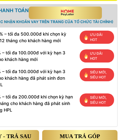
THANH TOÁN
ÁC NHẬN KHOẢN VAY TRÊN TRANG CỦA TỔ CHỨC TÀI CHÍNH)
% – tối đa 500.000đ khi chọn kỳ
ƯU ĐÃI
HOT
 12 tháng cho khách hàng mới
 – tối đa 100.000đ với kỳ hạn 3
ƯU ĐÃI
HOT
ho khách hàng mới
 – tối đa 100.000đ với kỳ hạn 3
SIÊU MỚI,
SIÊU HOT
ho khách hàng đã phát sinh đơn
PL
 – tối đa 200.000đ khi chọn kỳ hạn
SIÊU MỚI,
SIÊU HOT
tháng cho khách hàng đã phát sinh
g HPL
 - TRẢ SAU
MUA TRẢ GÓP