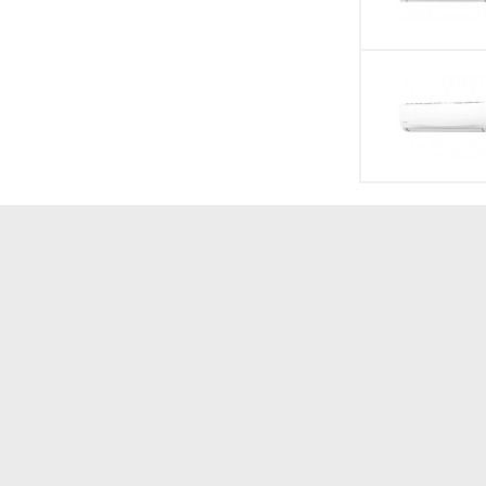
Khóa an toàn trẻ 
Cảm biến bụi
Kích thước
Trọng lượng
hiết kế và tiện ích thông minh:
h lịch, dễ dàng đặt ở nhiều vị trí khác nhau trong
ao (thường là 3 chức năng: bụi, bụi mịn PM2.5 và