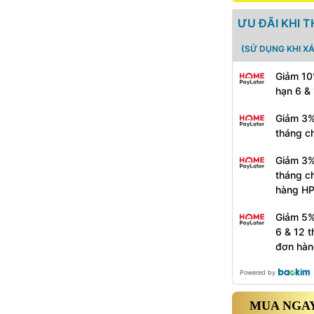
ƯU ĐÃI KHI 
(SỬ DỤNG KHI X
Giảm 10
hạn 6 &
Giảm 3%
tháng c
Giảm 3%
tháng c
hàng H
Giảm 5%
6 & 12 
đơn hàn
Powered by
MUA NGAY