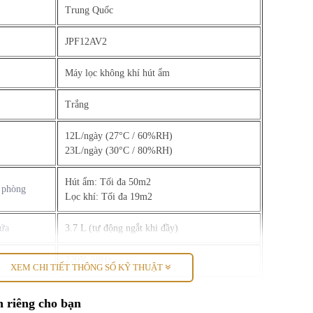
Trung Quốc
JPF12AV2
Máy lọc không khí hút ẩm
Trắng
12L/ngày (27°C / 60%RH)
23L/ngày (30°C / 80%RH)
Hút ẩm: Tối đa 50m2
g phòng
Lọc khí: Tối đa 19m2
hứa
3.7 L (tự động ngắt khi đầy)
220V, 50Hz
XEM CHI TIẾT THÔNG SỐ KỸ THUẬT
252W (27°C / 60%RH)
 điện
 riêng cho bạn
317W (30°C / 80%RH)