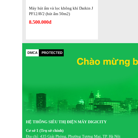
mùi hôi) giúp máy tự động điều chỉnh chế độ hoạt độn
Máy hút ẩm và lọc không khí Daikin J
Bình chứa nước lớn (3.7 lít):
Thuận tiện cho việc sử 
PF12AV2 (hút ẩm 50m2)
thải trực tiếp.
8.500.000đ
Bảng điều khiển cảm ứng:
Hiện đại, dễ dàng thao tác
Tóm lại, Máy hút ẩm và lọc không khí Daikin JPF12AV2 là 
quyết vấn đề độ ẩm cao, vừa đảm bảo chất lượng không kh
DMCA
PROTECTED
hệ thống lọc tiên tiến của Daikin.
Thông số kỹ thuật Máy hút ẩm và lọc không kh
Model: JPF12AV2
Màu sắc: Màu trắng
Diện tích phòng lọc không khí: 19 m2
Diện tích phòng hút ẩm: 50 m2
Dung tích bình nước: 3.7 lít
Lưu Lượng gió (hoạt động lọc không khí): – m3/h
Điện năng tiêu thụ (hoạt động lọc không khí): – W
HỆ THỐNG SIÊU THỊ ĐIỆN MÁY DIGICITY
Độ ồn (hoạt động lọc không khí): – dB
Cơ sở 1 (Trụ sở chính)
Bảng điều khiển: Cảm ứng
Địa chỉ:
435 Giải Phóng, Phường Tương Mai, TP. Hà Nội