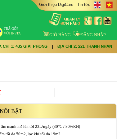
Giới thiệu DigiCare
Tin tức
TRẢ GÓP
VỚI INSTA
GIỎ HÀNG
ĐĂNG NHẬP
A CHỈ 1: 435 GIẢI PHÓNG
|
ĐỊA CHỈ 2: 221 THANH NHÀN
đ
NỔI BẬT
t ẩm mạnh mẽ lên tới 23L/ngày (30°C / 80%RH)
 ẩm tối đa 50m2, lọc khí tối đa 19m2