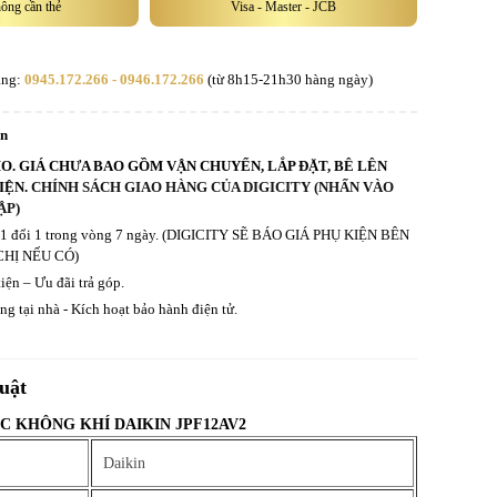
hông cần thẻ
Visa - Master - JCB
àng:
0945.172.266 - 0946.172.266
(từ 8h15-21h30 hàng ngày)
an
HO. GIÁ CHƯA BAO GỒM VẬN CHUYỂN, LẮP ĐẶT, BÊ LÊN
IỆN.
CHÍNH SÁCH GIAO HÀNG CỦA DIGICITY (NHẤN VÀO
ẬP)
ả 1 đổi 1 trong vòng 7 ngày. (DIGICITY SẼ BÁO GIÁ PHỤ KIỆN BÊN
CHỊ NẾU CÓ)
iện – Ưu đãi trả góp.
g tại nhà - Kích hoạt bảo hành điện tử.
uật
C KHÔNG KHÍ DAIKIN JPF12AV2
Daikin