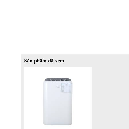
Sản phẩm đã xem
3. Máy hút ẩm lọc không khí Daikin JPF12AV2 T
Thiết kế hiện đại, nhỏ gọn:
Dáng đứng, màu trắng than
nhà.
Cảm biến chất lượng không khí:
Cảm biến độ nhạy c