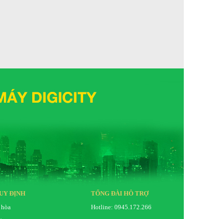
UY ĐỊNH
TỔNG ĐÀI HỖ TRỢ
 hòa
Hotline: 0945.172.266