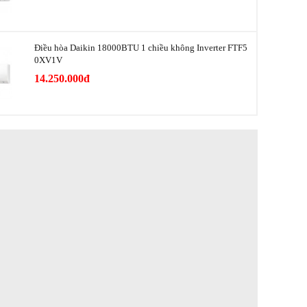
em
Có
Điều hòa Daikin 18000BTU 1 chiều không Inverter FTF5
Đèn cảm biến 5 cấp độ
0XV1V
14.250.000đ
578 X 376 X 271 mm
15.3 kg