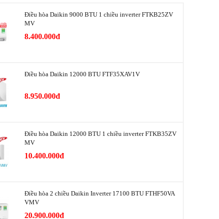
Điều hòa Daikin 9000 BTU 1 chiều inverter FTKB25ZV
Máy nén
MV
8.400.000đ
hấp/Cao)
1.5 / 2.9 m3/phút
Màng lọc HEPA tĩnh điện
Màng lọc thô
Điều hòa Daikin 12000 BTU FTF35XAV1V
Ion Plasma hoạt tính
8.950.000đ
Có
Có
Điều hòa Daikin 12000 BTU 1 chiều inverter FTKB35ZV
MV
Có
10.400.000đ
g
Có
Có
Điều hòa 2 chiều Daikin Inverter 17100 BTU FTHF50VA
VMV
Có
20.900.000đ