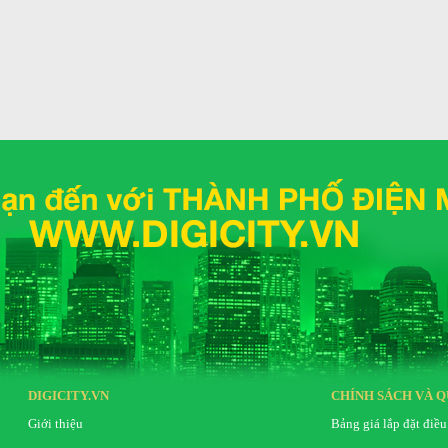
g để duy trì không khí sạch tối ưu.
dụng liên tục, ngoài ra còn có thể lắp ống nước xả
 và theo dõi thông tin.
giải pháp toàn diện cho không gian sống, vừa giải
í sạch khuẩn, bụi mịn nhờ công nghệ Streamer và
í Daikin JPF12AV2
DIGICITY.VN
CHÍNH SÁCH VÀ Q
Giới thiệu
Bảng giá lắp đặt điều