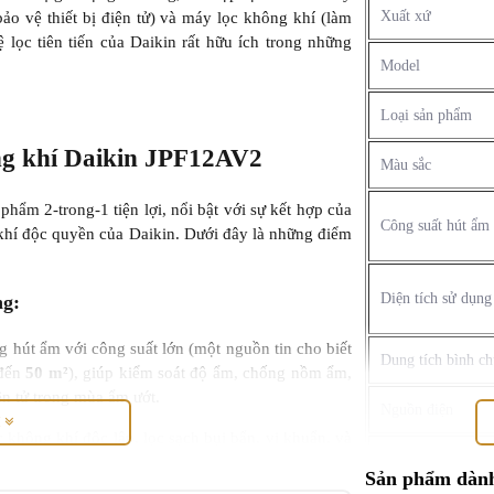
Xuất xứ
 vệ thiết bị điện tử) và máy lọc không khí (làm
 lọc tiên tiến của Daikin rất hữu ích trong những
Model
Loại sản phẩm
ng khí Daikin JPF12AV2
Màu sắc
ẩm 2-trong-1 tiện lợi, nổi bật với sự kết hợp của
Công suất hút ẩm
khí độc quyền của Daikin. Dưới đây là những điểm
Diện tích sử dụn
ng:
 hút ẩm với công suất lớn (một nguồn tin cho biết
Dung tích bình c
(đến
50 m²
), giúp kiểm soát độ ẩm, chống nồm ẩm,
ện tử trong mùa ẩm ướt.
Nguồn điện
M
không khí độc lập, lọc sạch bụi bẩn, vi khuẩn, và
 cho không gian có diện tích dưới 19m2.
Công suất tiêu thụ
Sản phẩm dành