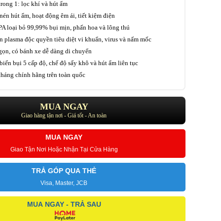
rong 1: lọc khí và hút ẩm
én hút ẩm, hoạt động êm ái, tiết kiệm điện
A loại bỏ 99,99% bụi mịn, phấn hoa và lông thú
 plasma độc quyền tiêu diệt vi khuẩn, virus và nấm mốc
gọn, có bánh xe dễ dàng di chuyển
biến bụi 5 cấp độ, chế độ sấy khô và hút ẩm liên tục
háng chính hãng trên toàn quốc
MUA NGAY
Giao hàng tận nơi - Giá tốt - An toàn
MUA NGAY
Giao Tận Nơi Hoặc Nhận Tại Cửa Hàng
TRẢ GÓP QUA THẺ
Visa, Master, JCB
MUA NGAY - TRẢ SAU