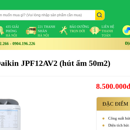
435 GIẢI
221 THANH
BẢO DƯỠNG
LIÊN HỆ
PHÓNG
NHÀN
TRỌN ĐỜI
THANH
HÀ NỘI
HÀ NỘI
TOÁN
ĐỊ
266 - 0904.196.226
Daikin JPF12AV2 (hút ẩm 50m2)
8.500.000
ĐẶC ĐIỂM 
Công suất hú
Diện tích hút