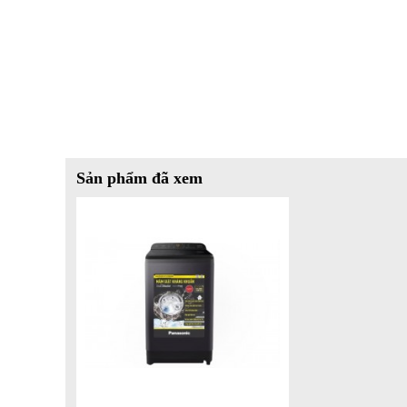
giặt giũ trở nên dễ dàng hơn với các chương trình như: giặt 
Sản phẩm đã xem
*Hình ảnh chỉ mang tính chất minh họa