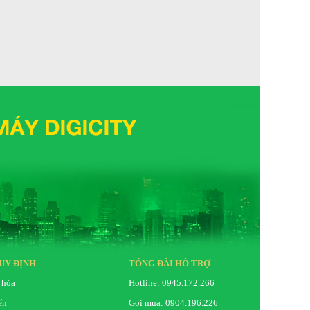
UY ĐỊNH
TỔNG ĐÀI HỖ TRỢ
 hòa
Hotline: 0945.172.266
ển
Gọi mua: 0904.196.226