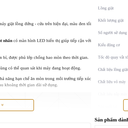
Lồng giặt
Khối lượng giặt
 giặt lồng đứng - cửa trên hiện đại, màu đen tối
Số người sử dụng
út nhấn
có màn hình LED hiển thị giúp tiếp cận với
Kiểu động cơ
Tốc độ quay vắt tố
 bỉ, được phủ lớp chống hao mòn theo thời gian.
ùng có thể quan sát khi máy đang hoạt động.
Chất liệu lồng giặt
khả năng hạn chế ăn mòn trong môi trường tiếp xúc
Chất liệu vỏ máy
sau khoảng thời gian dài sử dụng.
Chất liệu nắp máy
M
Sản xuất tại
Năm ra mắt
Sản phẩm dành