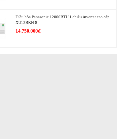
Nặng 36 kg
 nước
100 cm
Điều hòa Panasonic 12000BTU 1 chiều inverter cao cấp
XU12BKH-8
át nước
80 cm
14.750.000đ
Panasonic