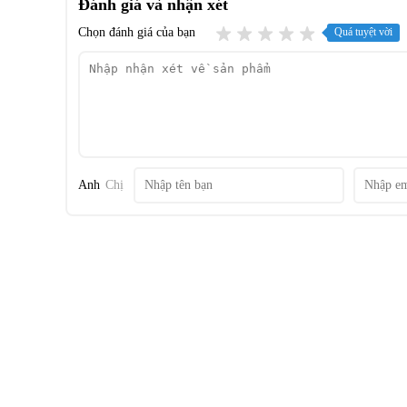
Đánh giá và nhận xét
Chọn đánh giá của bạn
Quá tuyệt vời
Anh
Chị
*Hình ảnh chỉ mang tính chất minh họa
Khối lượng giặt và chương trình hoạt động
- Máy giặt Panasonic này có khối lượng giặt tối đa
11 kg
p
viên hoặc gia đình ít thành viên hơn nhưng nhu cầu giặt gi
- Máy giặt được tích hợp sẵn
đa dạng chương trình
tiện lợi