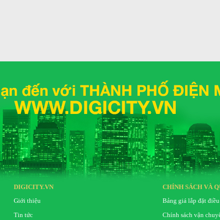
n hiệu quả, ngăn chặn sự phát triển của vi khuẩn
DIGICITY.VN
CHÍNH SÁCH VÀ Q
Giới thiệu
Bảng giá lắp đặt điều
Tin tức
Chính sách vận chuy