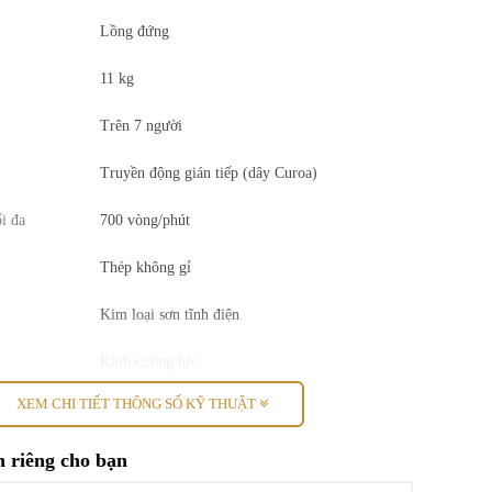
Lồng đứng
11 kg
Trên 7 người
Truyền động gián tiếp (dây Curoa)
i đa
700 vòng/phút
Thép không gỉ
Kim loại sơn tĩnh điện
Kính cường lực
XEM CHI TIẾT THÔNG SỐ KỸ THUẬT
Việt Nam
2024
 riêng cho bạn