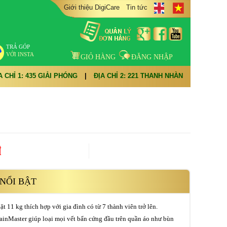
Giới thiệu DigiCare
Tin tức
TRẢ GÓP
VỚI INSTA
GIỎ HÀNG
ĐĂNG NHẬP
A CHỈ 1: 435 GIẢI PHÓNG
|
ĐỊA CHỈ 2: 221 THANH NHÀN
đ
NỔI BẬT
ặt 11 kg thích hợp với gia đình có từ 7 thành viên trở lên.
inMaster giúp loại mọi vết bẩn cứng đầu trên quần áo như bùn