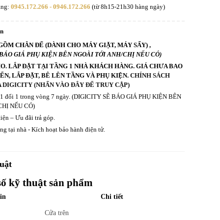
àng:
0945.172.266 - 0946.172.266
(từ 8h15-21h30 hàng ngày)
an
GỒM CHÂN ĐẾ (DÀNH CHO MÁY GIẶT, MÁY SẤY) ,
 BÁO GIÁ PHỤ KIỆN BÊN NGOÀI TỚI ANH/CHỊ NẾU CÓ)
HO. LẮP ĐẶT TẠI TẦNG 1 NHÀ KHÁCH HÀNG. GIÁ CHƯA BAO
N, LẮP ĐẶT, BÊ LÊN TẦNG VÀ PHỤ KIỆN.
CHÍNH SÁCH
 DIGICITY (NHẤN VÀO ĐÂY ĐỂ TRUY CẬP)
ả 1 đổi 1 trong vòng 7 ngày. (DIGICITY SẼ BÁO GIÁ PHỤ KIỆN BÊN
CHỊ NẾU CÓ)
iện – Ưu đãi trả góp.
g tại nhà - Kích hoạt bảo hành điện tử.
uật
số kỹ thuật sản phẩm
in
Chi tiết
Cửa trên