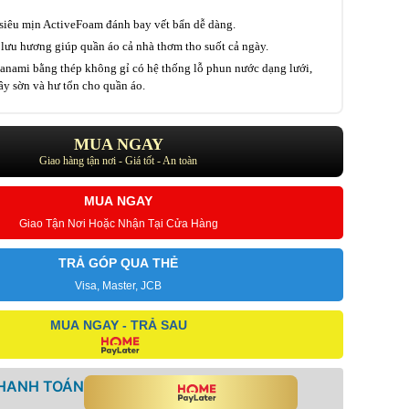
siêu mịn ActiveFoam đánh bay vết bẩn dễ dàng.
lưu hương giúp quần áo cả nhà thơm tho suốt cả ngày.
anami bằng thép không gỉ có hệ thống lỗ phun nước dạng lưới,
y sờn và hư tổn cho quần áo.
MUA NGAY
Giao hàng tận nơi - Giá tốt - An toàn
MUA NGAY
Giao Tận Nơi Hoặc Nhận Tại Cửa Hàng
TRẢ GÓP QUA THẺ
Visa, Master, JCB
MUA NGAY - TRẢ SAU
THANH TOÁN