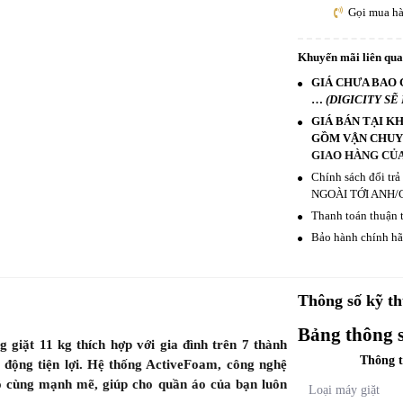
Gọi mua h
Khuyến mãi liên qu
GIÁ CHƯA BAO 
…
(DIGICITY SẼ
GIÁ BÁN TẠI K
GỒM VẬN CHUYỂ
GIAO HÀNG CỦA
Chính sách đổi tr
NGOÀI TỚI ANH/
Thanh toán thuận t
Bảo hành chính hãn
Thông số kỹ th
Bảng thông 
iặt 11 kg thích hợp với gia đình trên 7 thành
Thông t
 động tiện lợi. Hệ thống ActiveFoam, công nghệ
ô cùng mạnh mẽ, giúp cho quần áo của bạn luôn
Loại máy giặt