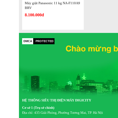
Máy giặt Panasonic 11 kg NA-F110A9
BRV
Công nghệ giặt đặc biệt
8.100.000đ
- Mâm giặt Ag Pulsator giúp chống nấm mốc và kháng khuẩ
đảm bảo sức khỏe cho bạn và gia đình.
DMCA
PROTECTED
HỆ THỐNG SIÊU THỊ ĐIỆN MÁY DIGICITY
Cơ sở 1 (Trụ sở chính)
Địa chỉ:
435 Giải Phóng, Phường Tương Mai, TP. Hà Nội