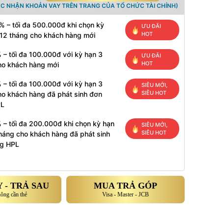
ÁC NHẬN KHOẢN VAY TRÊN TRANG CỦA TỔ CHỨC TÀI CHÍNH)
% – tối đa 500.000đ khi chọn kỳ
ƯU ĐÃI
HOT
 12 tháng cho khách hàng mới
 – tối đa 100.000đ với kỳ hạn 3
ƯU ĐÃI
HOT
ho khách hàng mới
 – tối đa 100.000đ với kỳ hạn 3
SIÊU MỚI,
SIÊU HOT
ho khách hàng đã phát sinh đơn
PL
 – tối đa 200.000đ khi chọn kỳ hạn
SIÊU MỚI,
SIÊU HOT
tháng cho khách hàng đã phát sinh
g HPL
 - TRẢ SAU
MUA TRẢ GÓP
hông cần thẻ
Visa - Master - JCB