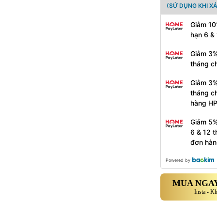
(SỬ DỤNG KHI X
Giảm 10
hạn 6 &
Giảm 3%
tháng c
Giảm 3%
tháng c
hàng H
Giảm 5%
6 & 12 
đơn hàn
Powered by
MUA NGAY
Insta - K