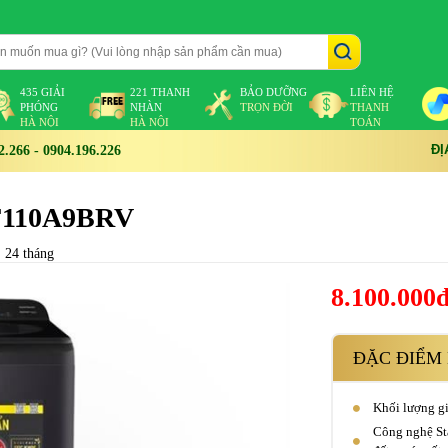
435 GIẢI
221 THANH
BẢO DƯỠNG
LIÊN HỆ
PHÓNG
NHÀN
TRỌN ĐỜI
THANH
HÀ NỘI
HÀ NỘI
TOÁN
ĐỊ
266 - 0904.196.226
-F110A9BRV
 24 tháng
8.100.000
ĐẶC ĐIỂM 
Khối lượng gi
Công nghệ Sta