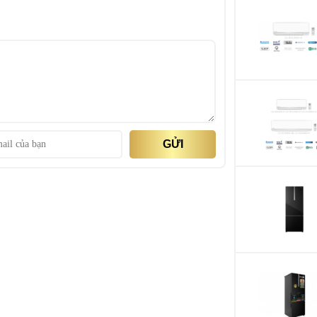
Thời gian bảo hàn
Hiệu suất sử dụng
Chương trình
GỬI
Công nghệ giặt
Bảng điều khiển
hù hợp với nhu cầu giặt của gia đình trên 7 thành
Tiện ích
ũ hàng ngày cao.
, đáp ứng tốt nhu cầu giặt của cả gia đình giúp việc
Kích thước - Khối