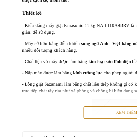
được sạch sẽ, thơm tho.
Thiết kế
- Kiểu dáng máy giặt Panasonic 11 kg NA-F110A9BRV là máy
giản, dễ sử dụng.
- Máy sở hữu bảng điều khiển
song ngữ Anh - Việt bằng n
nhiều đối tượng khách hàng.
- Chất liệu vỏ máy được làm bằng
kim loại sơn tĩnh điện
bền
- Nắp máy được làm bằng
kính cường lực
cho phép người d
- Lồng giặt Sazanami làm bằng chất liệu thép không gỉ có 
trực tiếp chất tẩy rửa như xà phòng và chống bị biến dạng 
XEM THÊ