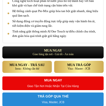
Công nghệ kích hoạt phân tử nước plus hỗ trợ đánh bay vết bẩn
khó giặt và hạn chế tình trạng cặn bám trên vải.
Hệ thống cánh quạt Pre-Mix giúp hòa tan bột giặt nhanh, tăng hiệu
quả làm sạch.
Sử dụng động cơ truyền động trực tiếp giúp máy vận hành êm ái,
tiết kiệm điện và giảm rung lắc.
Tính năng giặt thông minh AI One Touch tự điều chỉnh chu trình,
đơn giản hóa quá trình giặt giũ hằng ngày.
MUA NGAY
Giao hàng tận nơi - Giá tốt - An toàn
MUA NGAY - TRẢ SAU
MUA TRẢ GÓP
Insta - Không cần thẻ
Visa - Master - JCB
MUA NGAY
Giao Tận Nơi Hoặc Nhận Tại Cửa Hàng
TRẢ GÓP QUA THẺ
Visa, Master, JCB