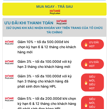
MUA NGAY - TRẢ SAU
ƯU ĐÃI KHI THANH TOÁN
(SỬ DỤNG KHI XÁC NHẬN KHOẢN VAY TRÊN TRANG CỦA TỔ CHỨC
TÀI CHÍNH)
Giảm 10% – tối đa 500.000đ khi
ƯU ĐÃI
HOT
chọn kỳ hạn 6 & 12 tháng cho khách
hàng mới
Giảm 3% – tối đa 100.000đ với kỳ
ƯU ĐÃI
HOT
hạn 3 tháng cho khách hàng mới
Giảm 3% – tối đa 100.000đ với kỳ
SIÊU
MỚI,
hạn 3 tháng cho khách hàng đã
SIÊU
phát sinh đơn hàng HPL
HOT
Giảm 5% – tối đa 200.000đ khi chọn
SIÊU
MỚI,
kỳ hạn 6 & 12 tháng cho khách hàng
SIÊU
đã phát sinh đơn hàng HPL