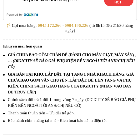
HOT
Powered by
Gọi mua hàng:
0945.172.266
-
0904.196.226
( từ 8h15 đến 21h30 hàng
ngày)
Khuyến mãi liên quan
GIÁ CHƯA BAO GỒM CHÂN ĐẾ (DÀNH CHO MÁY GIẶT, MÁY SẤY) ,
…
(DIGICITY SẼ BÁO GIÁ PHỤ KIỆN BÊN NGOÀI TỚI ANH/CHỊ NẾU
CÓ)
GIÁ BÁN TẠI KHO. LẮP ĐẶT TẠI TẦNG 1 NHÀ KHÁCH HÀNG. GIÁ
CHƯA BAO GỒM VẬN CHUYỂN, LẮP ĐẶT, BÊ LÊN TẦNG VÀ PHỤ
KIỆN.
CHÍNH SÁCH GIAO HÀNG CỦA DIGICITY (NHẤN VÀO ĐÂY
ĐỂ TRUY CẬP)
Chính sách đổi trả 1 đổi 1 trong vòng 7 ngày. (DIGICITY SẼ BÁO GIÁ PHỤ
KIỆN BÊN NGOÀI TỚI ANH/CHỊ NẾU CÓ)
Thanh toán thuận tiện – Ưu đãi trả góp.
Bảo hành chính hãng tại nhà - Kích hoạt bảo hành điện tử.