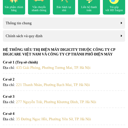
Sản phẩm chính
Vận chuyển
Bảo hành tại
Liên hệ thanh
Trả góp
hãng
nhanh chóng
nhà
toán
với HD Saigon
Thông tin chung
Chính sách và quy định
HỆ THỐNG SIÊU THỊ ĐIỆN MÁY DIGICITY THUỘC CÔNG TY CP
DIGICARE VIỆT NAM VÀ CÔNG TY CP THÀNH PHỐ ĐIỆN MÁY
Cơ sở 1 (Trụ sở chính)
Địa chỉ:
435 Giải Phóng, Phường Tương Mai, TP. Hà Nội
*Hình ảnh chỉ mang tính chất minh họa
Cơ sở 2
Địa chỉ:
221 Thanh Nhàn, Phường Bạch Mai, TP. Hà Nội
Công nghệ giặt
Cơ sở 3
Máy giặt Hisense tích hợp
công nghệ phân tử nước Plus
, giúp phá
Địa chỉ:
277 Nguyễn Trãi, Phường Khương Đình, TP. Hà Nội
vỡ liên kết giữa các phân tử nước để tạo thành hạt siêu nhỏ, dễ dàng
thấm sâu vào từng sợi vải. Nhờ vậy, chất bẩn được đánh bật hiệu
Cơ sở 4
quả hơn, đồng thời giảm cặn bột giặt còn sót lại, bảo vệ da và giữ
Địa chỉ:
35 Đường Ngọc Hồi, Phường Yên Sở, TP. Hà Nội
quần áo mềm mại hơn sau mỗi lần giặt.