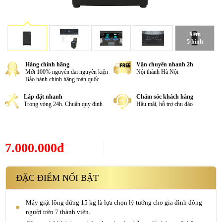
Xem
5 hình
Hàng chính hãng
Vận chuyển nhanh 2h
Mới 100% nguyên đai nguyên kiện
Nội thành Hà Nội
Bảo hành chính hãng toàn quốc
Lắp đặt nhanh
Chăm sóc khách hàng
Trong vòng 24h. Chuẩn quy định
Hậu mãi, hỗ trợ chu đáo
7.000.000đ
ĐẶC ĐIỂM NỔI BẬT
Máy giặt lồng đứng 15 kg là lựa chọn lý tưởng cho gia đình đông
người trên 7 thành viên.