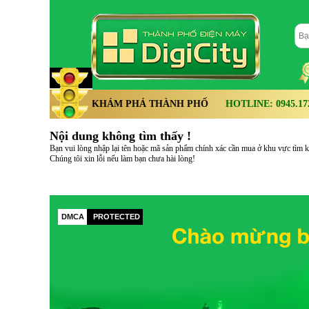
KHÁM PHÁ THÀNH PHỐ
HOTLINE: 0945.172.
Nội dung không tìm thấy !
Bạn vui lòng nhập lại tên hoặc mã sản phẩm chính xác cần mua ở khu vực tìm kiế
Chúng tôi xin lỗi nếu làm bạn chưa hài lòng!
DMCA
PROTECTED