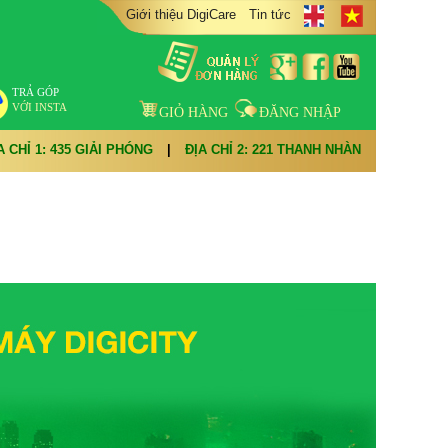
Giới thiệu DigiCare
Tin tức
TRẢ GÓP
VỚI INSTA
GIỎ HÀNG
ĐĂNG NHẬP
A CHỈ 1: 435 GIẢI PHÓNG
|
ĐỊA CHỈ 2: 221 THANH NHÀN