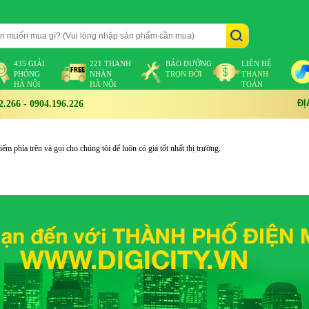
435 GIẢI
221 THANH
BẢO DƯỠNG
LIÊN HỆ
PHÓNG
NHÀN
TRỌN ĐỜI
THANH
HÀ NỘI
HÀ NỘI
TOÁN
ĐỊ
266 - 0904.196.226
m phía trên và gọi cho chúng tôi để luôn có giá tốt nhất thị trường.