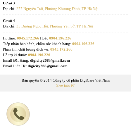
Cơ sở 3
Địa chỉ:
277 Nguyễn Trãi, Phường Khương Đình, TP. Hà Nội
Cơ sở 4
Địa chỉ:
35 Đường Ngọc Hồi, Phường Yên Sở, TP. Hà Nội
Hotline:
0945.172.266
Hoặc
0904.196.226
Tiếp nhận bảo hành, chăm sóc khách hàng:
0904.196.226
Phản ánh chất lượng dịch vụ:
0945.172.266
Hỗ trợ kĩ thuật:
0904.196.226
Email Đặt Hàng:
digicity268@gmail.com
Email Liên Hệ:
digicity268@gmail.com
Bản quyền © 2014 Công ty cổ phần DigiCare Việt Nam
Xem bản PC