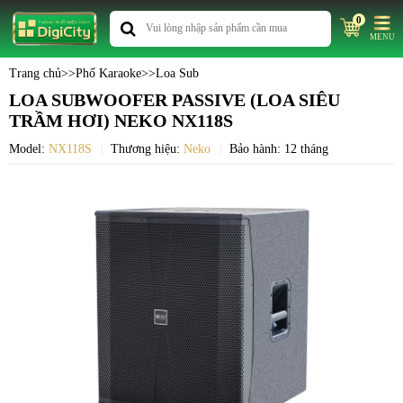
0
MENU
Trang chủ
>>
Phố Karaoke
>>
Loa Sub
LOA SUBWOOFER PASSIVE (LOA SIÊU
TRẦM HƠI) NEKO NX118S
Model:
NX118S
Thương hiệu:
Neko
Bảo hành: 12 tháng