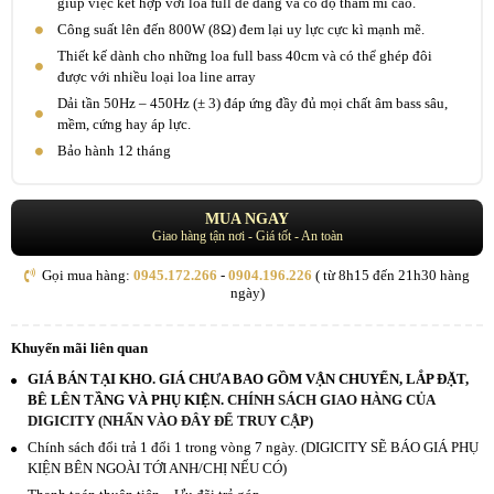
giúp việc kết hợp với loa full dễ dàng và có độ thẩm mĩ cao.
Công suất lên đến 800W (8Ω) đem lại uy lực cực kì mạnh mẽ.
Thiết kế dành cho những loa full bass 40cm và có thể ghép đôi
được với nhiều loại loa line array
Dải tần 50Hz – 450Hz (± 3) đáp ứng đầy đủ mọi chất âm bass sâu,
mềm, cứng hay áp lực.
Bảo hành 12 tháng
MUA NGAY
Giao hàng tận nơi - Giá tốt - An toàn
Gọi mua hàng:
0945.172.266
-
0904.196.226
( từ 8h15 đến 21h30 hàng
ngày)
Khuyến mãi liên quan
GIÁ BÁN TẠI KHO. GIÁ CHƯA BAO GỒM VẬN CHUYỂN, LẮP ĐẶT,
BÊ LÊN TẦNG VÀ PHỤ KIỆN.
CHÍNH SÁCH GIAO HÀNG CỦA
DIGICITY (NHẤN VÀO ĐÂY ĐỂ TRUY CẬP)
Chính sách đổi trả 1 đổi 1 trong vòng 7 ngày. (DIGICITY SẼ BÁO GIÁ PHỤ
KIỆN BÊN NGOÀI TỚI ANH/CHỊ NẾU CÓ)