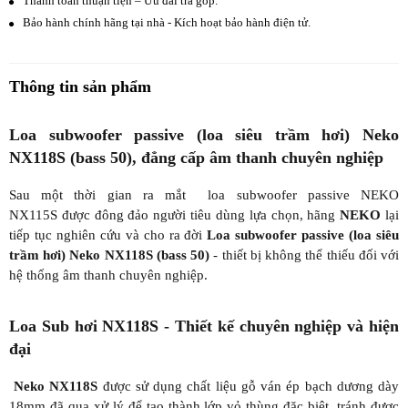
Thanh toán thuận tiện – Ưu đãi trả góp.
Bảo hành chính hãng tại nhà - Kích hoạt bảo hành điện tử.
Thông tin sản phẩm
Loa subwoofer passive (loa siêu trầm hơi) Neko
NX118S (bass 50), đẳng cấp âm thanh chuyên nghiệp
Sau một thời gian ra mắt loa subwoofer passive NEKO
NX115S được đông đảo người tiêu dùng lựa chọn, hãng
NEKO
lại
tiếp tục nghiên cứu và cho ra đời
Loa subwoofer passive (loa siêu
trầm hơi) Neko NX118S (bass 50)
- thiết bị không thể thiếu đối với
hệ thống âm thanh chuyên nghiệp.
Loa Sub hơi NX118S - Thiết kế chuyên nghiệp và hiện
đại
Neko NX118S
được sử dụng chất liệu gỗ ván ép bạch dương dày
18mm đã qua xử lý để tạo thành lớp vỏ thùng đặc biệt, tránh được