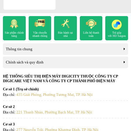
Đen.
Sản phẩm chính
Vận chuyển
Bảo hành tại
Liên hệ thanh
Trả góp
hãng
nhanh chóng
nhà
toán
với HD Saigon
Thông tin chung
Chính sách và quy định
HỆ THỐNG SIÊU THỊ ĐIỆN MÁY DIGICITY THUỘC CÔNG TY CP
DIGICARE VIỆT NAM VÀ CÔNG TY CP THÀNH PHỐ ĐIỆN MÁY
Cơ sở 1 (Trụ sở chính)
Địa chỉ:
435 Giải Phóng, Phường Tương Mai, TP. Hà Nội
Cơ sở 2
Địa chỉ:
221 Thanh Nhàn, Phường Bạch Mai, TP. Hà Nội
Cơ sở 3
Địa chỉ:
277 Nguyễn Trãi, Phường Khương Đình, TP. Hà Nội