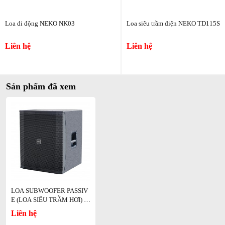
Loa bass 18 inch(50cm) x 1 coil 100mm (từ 220mm)
Vùng phủ âm
Loa di động NEKO NK03
Loa siêu trầm điện NEKO TD115S
360
°
Liên hệ
Liên hệ
Kết nối
2 x Speakon Neutrik (NL4MP)
Sản phẩm đã xem
Kích thước
543mm x 779mm x 605mm
Chất liệu thùng
Gỗ ván ép bạch dương
Trọng lượng
30kg
LOA SUBWOOFER PASSIV
E (LOA SIÊU TRẦM HƠI) N
Màu sắc
EKO NX118S
Liên hệ