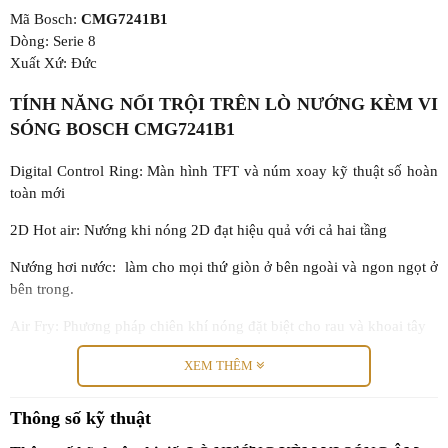
Mã Bosch:
CMG7241B1
Dòng: Serie 8
Xuất Xứ: Đức
TÍNH NĂNG NỔI TRỘI TRÊN LÒ NƯỚNG KÈM VI
SÓNG BOSCH CMG7241B1
Digital Control Ring: Màn hình TFT và núm xoay kỹ thuật số hoàn
toàn mới
2D Hot air: Nướng khi nóng 2D đạt hiệu quả với cả hai tầng
Nướng hơi nước: làm cho mọi thứ giòn ở bên ngoài và ngon ngọt ở
bên trong.
Air Fry: Phương pháp chiên khí nóng đặt biệt cho rau và khoai tây
THÔNG SỐ KỸ THUẬT CỦA LÒ NƯỚNG KÈM VI
XEM THÊM
SÓNG BOSCH CMG7241B1
Thông số kỹ thuật