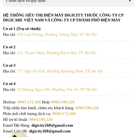
Chính sách và quy định
HỆ THỐNG SIÊU THỊ ĐIỆN MÁY DIGICITY THUỘC CÔNG TY CP
Tiện nghi
Khởi động nhanh
Gia nhiệt nhanh
DIGICARE VIỆT NAM VÀ CÔNG TY CP THÀNH PHỐ ĐIỆN MÁY
Cơ sở 1 (Trụ sở chính)
Không
Có
Địa chỉ:
435 Giải Phóng, Phường Tương Mai, TP. Hà Nội
Cơ sở 2
Chế độ Pizza
Hỗ trợ nấu nướng
Địa chỉ:
221 Thanh Nhàn, Phường Bạch Mai, TP. Hà Nội
Không
Có
Cơ sở 3
Địa chỉ:
277 Nguyễn Trãi, Phường Khương Đình, TP. Hà Nội
Cơ sở 4
Kết nối
Home Connect
Tính năng Home Connect
Địa chỉ:
35 Đường Ngọc Hồi, Phường Yên Sở, TP. Hà Nội
Hotline:
0945.172.266
Hoặc
0904.196.226
Có
Có
Tiếp nhận bảo hành, chăm sóc khách hàng:
0904.196.226
Phản ánh chất lượng dịch vụ:
0945.172.266
Hỗ trợ kĩ thuật:
0904.196.226
Email Đặt Hàng:
digicity268@gmail.com
Lò có 16 phương pháp ra nhiệt:
Email Liên Hệ:
digicity268@gmail.com
top/bottom heat, circulating air grill, large