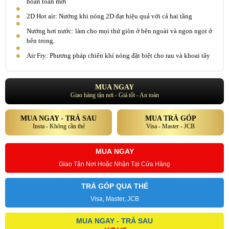
hoàn toàn mới
2D Hot air: Nướng khi nóng 2D đạt hiệu quả với cả hai tầng
Nướng hơi nước: làm cho mọi thứ giòn ở bên ngoài và ngon ngọt ở
bên trong.
Air Fry: Phương pháp chiên khí nóng đặt biệt cho rau và khoai tây
MUA NGAY
Giao hàng tận nơi - Giá tốt - An toàn
MUA NGAY - TRẢ SAU
MUA TRẢ GÓP
Insta - Không cần thẻ
Visa - Master - JCB
MUA NGAY
Giao Tận Nơi Hoặc Nhận Tại Cửa Hàng
TRẢ GÓP QUA THẺ
Visa, Master, JCB
MUA NGAY - TRẢ SAU