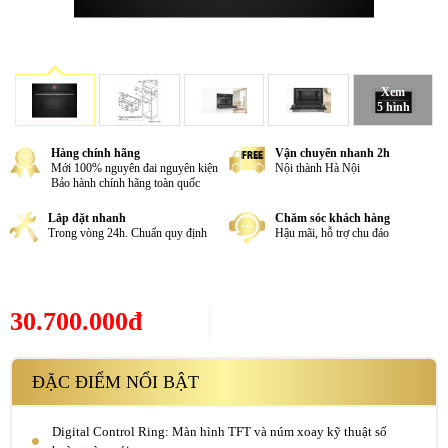
Xem
5 hình
Hàng chính hãng
Vận chuyển nhanh 2h
Mới 100% nguyên đai nguyên kiện
Nội thành Hà Nội
Bảo hành chính hãng toàn quốc
Lắp đặt nhanh
Chăm sóc khách hàng
Trong vòng 24h. Chuẩn quy định
Hậu mãi, hỗ trợ chu đáo
30.700.000đ
ĐẶC ĐIỂM NỔI BẬT
Digital Control Ring: Màn hình TFT và núm xoay kỹ thuật số