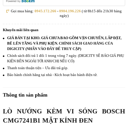
Powered by
Gọi mua hàng:
0945.172.266
-
0904.196.226
( từ 8h15 đến 21h30 hàng
ngày)
Khuyến mãi liên quan
GIÁ BÁN TẠI KHO. GIÁ CHƯA BAO GỒM VẬN CHUYỂN, LẮP ĐẶT,
BÊ LÊN TẦNG VÀ PHỤ KIỆN.
CHÍNH SÁCH GIAO HÀNG CỦA
DIGICITY (NHẤN VÀO ĐÂY ĐỂ TRUY CẬP)
Chính sách đổi trả 1 đổi 1 trong vòng 7 ngày. (DIGICITY SẼ BÁO GIÁ PHỤ
KIỆN BÊN NGOÀI TỚI ANH/CHỊ NẾU CÓ)
Thanh toán thuận tiện – Ưu đãi trả góp.
Bảo hành chính hãng tại nhà - Kích hoạt bảo hành điện tử.
Thông tin sản phẩm
LÒ NƯỚNG KÈM VI SÓNG BOSCH
CMG7241B1 MẶT KÍNH ĐEN