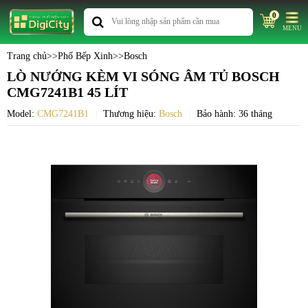
0
MENU
Trang chủ
>>
Phố Bếp Xinh
>>
Bosch
LÒ NƯỚNG KÈM VI SÓNG ÂM TỦ BOSCH
CMG7241B1 45 LÍT
Model:
CMG7241B1
Thương hiệu:
Bosch
Bảo hành: 36 tháng