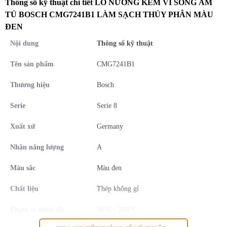
Thông số kỹ thuật chi tiết LÒ NƯỚNG KÈM VI SÓNG ÂM
TỦ BOSCH CMG7241B1 LÀM SẠCH THỦY PHÂN MÀU
Thông
ĐEN
Công suất
tin
Màu sắc
vi sóng
Nội dung
Thông số kỹ thuật
chung
Tên sản phẩm
CMG7241B1
Kính đen
900 W
Thương hiệu
Bosch
Số
Serie
Serie 8
phương
Số mức công suất vi sóng
pháp ra
Xuất xứ
Germany
nhiệt
Nhãn năng lượng
A
5 mức
16
Màu sắc
Màu đen
Dải nhiệt
Chất liệu
Thép không gỉ
Các phương pháp gia nhiệt
độ
Phạm vi nhiệt độ
30°C - 230°C
Large area grill, hot air gentle, small area
grill, air frying, microwave, top/bottom
30-230 °