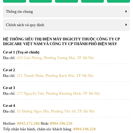
Thông tin chung
Chính sách và quy định
HỆ THỐNG SIÊU THỊ ĐIỆN MÁY DIGICITY THUỘC CÔNG TY CP
DIGICARE VIỆT NAM VÀ CÔNG TY CP THÀNH PHỐ ĐIỆN MÁY
Cơ sở 1 (Trụ sở chính)
Địa chỉ:
435 Giải Phóng, Phường Tương Mai, TP. Hà Nội
Vì thế người tiêu dùng ngày càng chú trọng hơn đến các sản phẩm
được tích hợp công nghệ diệt khuẩn. Thấu hiểu được điều này,
Cơ sở 2
Panasonic đã ứng dụng công nghệ Nanoe-G cho máy điều hòa
Địa chỉ:
221 Thanh Nhàn, Phường Bạch Mai, TP. Hà Nội
Panasonic. Khi đó
Nanoe-G có chức năng khử mùi, ức chế sự phát
triển của vi khuẩn và vi rút
, loại bỏ bụi bẩn hiệu quả tới 99,9%,
Cơ sở 3
mang lại môi trường sống trong lành hơn.
Địa chỉ:
277 Nguyễn Trãi, Phường Khương Đình, TP. Hà Nội
Vì thế, máy điều hòa Panasonic 9000BTU N9AKH-8 không chỉ làm
Cơ sở 4
lạnh mà còn như bác sĩ bảo vệ sức khỏe những thành viên thân yêu
Địa chỉ:
35 Đường Ngọc Hồi, Phường Yên Sở, TP. Hà Nội
cho gia đình Bạn.
Hotline:
0945.172.266
Hoặc
0904.196.226
Tiếp nhận bảo hành, chăm sóc khách hàng:
0904.196.226
Dàn nóng Panasonic CU-N9AKH-8 blue