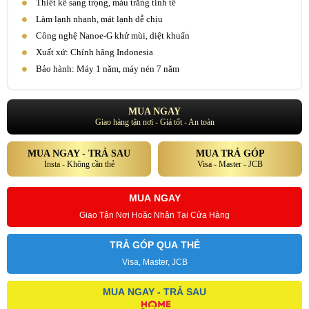
Thiết kế sang trọng, màu trắng tinh tế
Làm lạnh nhanh, mát lạnh dễ chịu
Công nghệ Nanoe-G khử mùi, diệt khuẩn
Xuất xứ: Chính hãng Indonesia
Bảo hành: Máy 1 năm, máy nén 7 năm
MUA NGAY
Giao hàng tận nơi - Giá tốt - An toàn
MUA NGAY - TRẢ SAU
MUA TRẢ GÓP
Insta - Không cần thẻ
Visa - Master - JCB
MUA NGAY
Giao Tận Nơi Hoặc Nhận Tại Cửa Hàng
TRẢ GÓP QUA THẺ
Visa, Master, JCB
MUA NGAY - TRẢ SAU