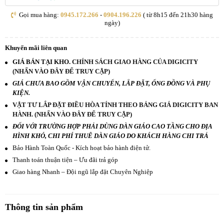
Gọi mua hàng:
0945.172.266
-
0904.196.226
( từ 8h15 đến 21h30 hàng
ngày)
Khuyến mãi liên quan
GIÁ BÁN TẠI KHO.
CHÍNH SÁCH GIAO HÀNG CỦA DIGICITY
(NHẤN VÀO ĐÂY ĐỂ TRUY CẬP)
GIÁ CHƯA BAO GỒM VẬN CHUYỂN, LẮP ĐẶT, ỐNG ĐỒNG VÀ PHỤ
KIỆN.
VẬT TƯ LẮP ĐẶT ĐIỀU HÒA TÍNH THEO BẢNG GIÁ DIGICITY BAN
HÀNH. (NHẤN VÀO ĐÂY ĐỂ TRUY CẬP)
ĐỐI VỚI TRƯỜNG HỢP PHẢI DÙNG DÀN GIÁO CAO TẦNG CHO ĐỊA
HÌNH KHÓ, CHI PHÍ THUÊ DÀN GIÁO DO KHÁCH HÀNG CHI TRẢ
Bảo Hành Toàn Quốc - Kích hoạt bảo hành điện tử.
Thanh toán thuận tiện – Ưu đãi trả góp
Giao hàng Nhanh – Đội ngũ lắp đặt Chuyên Nghiệp
Thông tin sản phẩm