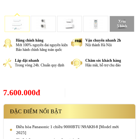
Xem
5 hình
Hàng chính hãng
Vận chuyển nhanh 2h
Mới 100% nguyên đai nguyên kiện
Nội thành Hà Nội
Bảo hành chính hãng toàn quốc
Lắp đặt nhanh
Chăm sóc khách hàng
Trong vòng 24h. Chuẩn quy định
Hậu mãi, hỗ trợ chu đáo
7.600.000đ
ĐẶC ĐIỂM NỔI BẬT
Điều hòa Panasonic 1 chiều 9000BTU N9AKH-8 [Model mới
2025]