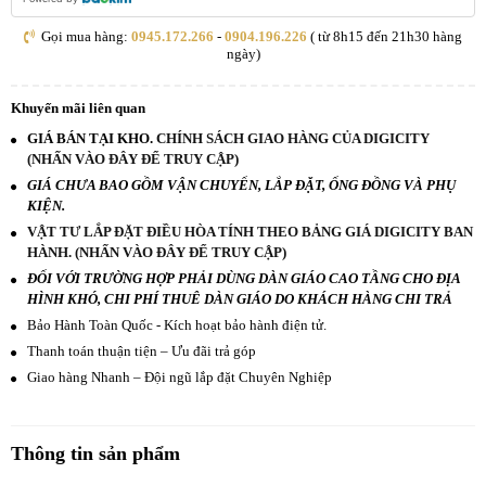
Gọi mua hàng:
0945.172.266
-
0904.196.226
( từ 8h15 đến 21h30 hàng
ngày)
Khuyến mãi liên quan
GIÁ BÁN TẠI KHO.
CHÍNH SÁCH GIAO HÀNG CỦA DIGICITY
(NHẤN VÀO ĐÂY ĐỂ TRUY CẬP)
GIÁ CHƯA BAO GỒM VẬN CHUYỂN, LẮP ĐẶT, ỐNG ĐỒNG VÀ PHỤ
KIỆN.
VẬT TƯ LẮP ĐẶT ĐIỀU HÒA TÍNH THEO BẢNG GIÁ DIGICITY BAN
HÀNH. (NHẤN VÀO ĐÂY ĐỂ TRUY CẬP)
ĐỐI VỚI TRƯỜNG HỢP PHẢI DÙNG DÀN GIÁO CAO TẦNG CHO ĐỊA
HÌNH KHÓ, CHI PHÍ THUÊ DÀN GIÁO DO KHÁCH HÀNG CHI TRẢ
Bảo Hành Toàn Quốc - Kích hoạt bảo hành điện tử.
Thanh toán thuận tiện – Ưu đãi trả góp
Giao hàng Nhanh – Đội ngũ lắp đặt Chuyên Nghiệp
Thông tin sản phẩm