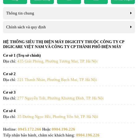
Ống nóng: 6,35 mm
Đường kính ống dẫn
Thông tin chung
Ống gas: 15,88 mm
Chính sách và quy định
Môi chất lạnh
R32
Lượng nạp bổ sung
20 g/m
HỆ THỐNG SIÊU THỊ ĐIỆN MÁY DIGICITY THUỘC CÔNG TY CP
DIGICARE VIỆT NAM VÀ CÔNG TY CP THÀNH PHỐ ĐIỆN MÁY
Tối thiểu: 3 m
Cơ sở 1 (Trụ sở chính)
Chiều dài ống
Tiêu chuẩn: 7,5 m
Gió thổi xa 9M
Địa chỉ:
435 Giải Phóng, Phường Tương Mai, TP. Hà Nội
Tối đa: 20 m
Cơ sở 2
Hầu hết các điều hòa thông thường có khoảng cách thổi gió ngắn,
Chiều dài ống gas tiêu
Địa chỉ:
221 Thanh Nhàn, Phường Bạch Mai, TP. Hà Nội
do đó khả năng làm lạnh chậm hơn và tiêu tốn nhiều điện năng
7,5 m
chuẩn
hơn. Điều hòa LG 18000BTU inverter IDH18M1 được trang bị cánh
Cơ sở 3
quạt xiên lớn hơn 25% giúp luồng gió thổi mạnh mẽ hơn.
Chênh lệch độ cao tối đa
20 m
Địa chỉ:
277 Nguyễn Trãi, Phường Khương Đình, TP. Hà Nội
Cấp nguồn
Dàn lạnh và dàn nóng
Cơ sở 4
Địa chỉ:
35 Đường Ngọc Hồi, Phường Yên Sở, TP. Hà Nội
Hotline:
0945.172.266
Hoặc
0904.196.226
Tiếp nhận bảo hành, chăm sóc khách hàng:
0904.196.226