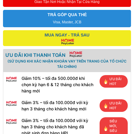
Giao Tận Nơi Hoặc Nhận Tại Cửa Hàng
TRẢ GÓP QUA THẺ
Visa, Master, JCB
MUA NGAY - TRẢ SAU
ƯU ĐÃI KHI THANH TOÁN
(SỬ DỤNG KHI XÁC NHẬN KHOẢN VAY TRÊN TRANG CỦA TỔ CHỨC
TÀI CHÍNH)
Giảm 10% – tối đa 500.000đ khi
ƯU ĐÃI
HOT
chọn kỳ hạn 6 & 12 tháng cho khách
hàng mới
Giảm 3% – tối đa 100.000đ với kỳ
ƯU ĐÃI
HOT
hạn 3 tháng cho khách hàng mới
Giảm 3% – tối đa 100.000đ với kỳ
SIÊU
MỚI,
hạn 3 tháng cho khách hàng đã
SIÊU
phát sinh đơn hàng HPL