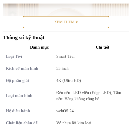
XEM THÊM
Thông số kỹ thuật
Danh mục
Chi tiết
Loại Tivi
Smart Tivi
Kích cỡ màn hình
55 inch
Độ phân giải
4K (Ultra HD)
Smart Tivi NanoCell LG 4K 55 Inch 55NANO81TSA
Đèn nền: LED viền (Edge LED), Tấm
Loại màn hình
Thiết kế hiện đại, thanh lịch và dễ hòa hợp vào nhiều
nền: Hãng không công bố
không gian
Hệ điều hành
webOS 24
Smart Tivi NanoCell LG 4K 55 Inch 55NANO81TSA là sự lựa chọn
Chất liệu chân đế
Vỏ nhựa lõi kim loại
vô cùng lý tưởng cho những không gian nội thất hiện đại dưới
25m2 nhờ được chế tác với màn hình lớn 55 inch kết hợp cùng