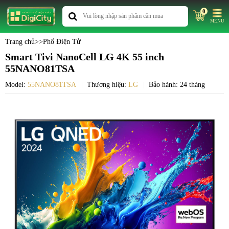
0
MENU
Trang chủ
>>
Phố Điện Tử
Smart Tivi NanoCell LG 4K 55 inch
55NANO81TSA
Model:
55NANO81TSA
Thương hiệu:
LG
Bảo hành: 24 tháng