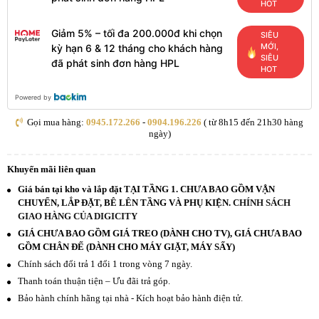
HOT
Giảm 5% – tối đa 200.000đ khi chọn
SIÊU
MỚI,
kỳ hạn 6 & 12 tháng cho khách hàng
SIÊU
đã phát sinh đơn hàng HPL
HOT
Powered by
Gọi mua hàng:
0945.172.266
-
0904.196.226
( từ 8h15 đến 21h30 hàng
ngày)
Khuyến mãi liên quan
Giá bán tại kho và lắp đặt TẠI TẦNG 1. CHƯA BAO GỒM VẬN
CHUYỂN, LẮP ĐẶT, BÊ LÊN TẦNG VÀ PHỤ KIỆN.
CHÍNH SÁCH
GIAO HÀNG CỦA DIGICITY
GIÁ CHƯA BAO GỒM GIÁ TREO (DÀNH CHO TV), GIÁ CHƯA BAO
GỒM CHÂN ĐẾ (DÀNH CHO MÁY GIẶT, MÁY SẤY)
Chính sách đổi trả 1 đổi 1 trong vòng 7 ngày.
Thanh toán thuận tiện – Ưu đãi trả góp.
Bảo hành chính hãng tại nhà - Kích hoạt bảo hành điện tử.