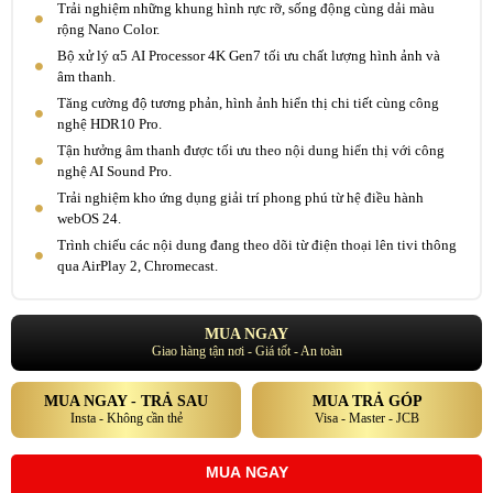
Trải nghiệm những khung hình rực rỡ, sống động cùng dải màu
rộng Nano Color.
Bộ xử lý α5 AI Processor 4K Gen7 tối ưu chất lượng hình ảnh và
âm thanh.
Tăng cường độ tương phản, hình ảnh hiển thị chi tiết cùng công
nghệ HDR10 Pro.
Tận hưởng âm thanh được tối ưu theo nội dung hiển thị với công
nghệ AI Sound Pro.
Trải nghiệm kho ứng dụng giải trí phong phú từ hệ điều hành
webOS 24.
Trình chiếu các nội dung đang theo dõi từ điện thoại lên tivi thông
qua AirPlay 2, Chromecast.
MUA NGAY
Giao hàng tận nơi - Giá tốt - An toàn
MUA NGAY - TRẢ SAU
MUA TRẢ GÓP
Insta - Không cần thẻ
Visa - Master - JCB
MUA NGAY