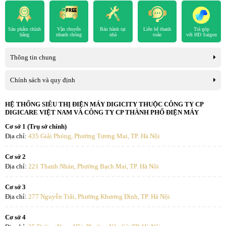
Sản phẩm chính
Vận chuyển
Bảo hành tại
Liên hệ thanh
Trả góp
hãng
nhanh chóng
nhà
toán
với HD Saigon
Thông tin chung
Chính sách và quy định
Công nghệ 4K AI Upscaling tăng cường độ phân giải để cảnh phim
HỆ THỐNG SIÊU THỊ ĐIỆN MÁY DIGICITY THUỘC CÔNG TY CP
DIGICARE VIỆT NAM VÀ CÔNG TY CP THÀNH PHỐ ĐIỆN MÁY
rõ nét đến bất ngờ
Cơ sở 1 (Trụ sở chính)
Công nghệ HDR10 tối ưu độ tương phản và màu sắc
Địa chỉ:
435 Giải Phóng, Phường Tương Mai, TP. Hà Nội
cho khung hình thêm đặc sắc
Cơ sở 2
Địa chỉ:
221 Thanh Nhàn, Phường Bạch Mai, TP. Hà Nội
Tivi LG 4K 55 inch 55NANO81TSA được nhà sản xuất trang bị
công nghệ HDR10 thực hiện nhiệm vụ tối ưu độ tương phản và áp
Cơ sở 3
dụng sắc thái màu rộng hơn cho các chi tiết trên khung hình. Điều
Địa chỉ:
277 Nguyễn Trãi, Phường Khương Đình, TP. Hà Nội
này giúp cho thiết bị có thể trình diễn những cảnh phim tuyệt sắc
với độ sáng - tối ấn tượng và màu sắc phong phú, giúp người xem
Cơ sở 4
được thưởng thức mọi nội dung với chất lượng cao và đặc sắc hơn.