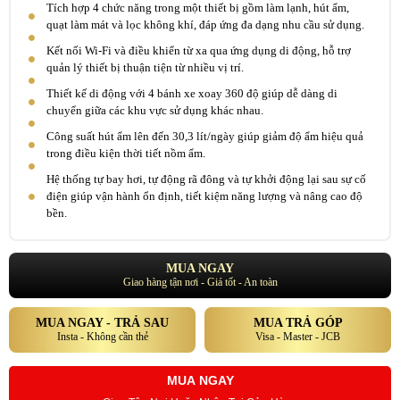
Tích hợp 4 chức năng trong một thiết bị gồm làm lạnh, hút ẩm,
quạt làm mát và lọc không khí, đáp ứng đa dạng nhu cầu sử dụng.
Kết nối Wi-Fi và điều khiển từ xa qua ứng dụng di động, hỗ trợ
quản lý thiết bị thuận tiện từ nhiều vị trí.
Thiết kế di động với 4 bánh xe xoay 360 độ giúp dễ dàng di
chuyển giữa các khu vực sử dụng khác nhau.
Công suất hút ẩm lên đến 30,3 lít/ngày giúp giảm độ ẩm hiệu quả
trong điều kiện thời tiết nồm ẩm.
Hệ thống tự bay hơi, tự động rã đông và tự khởi động lại sau sự cố
điện giúp vận hành ổn định, tiết kiệm năng lượng và nâng cao độ
bền.
MUA NGAY
Giao hàng tận nơi - Giá tốt - An toàn
MUA NGAY - TRẢ SAU
MUA TRẢ GÓP
Insta - Không cần thẻ
Visa - Master - JCB
MUA NGAY