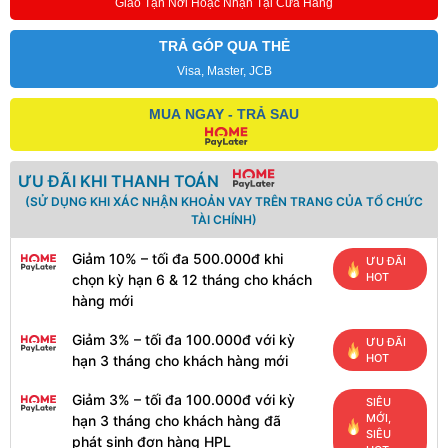
Giao Tận Nơi Hoặc Nhận Tại Cửa Hàng
TRẢ GÓP QUA THẺ
Visa, Master, JCB
MUA NGAY - TRẢ SAU
ƯU ĐÃI KHI THANH TOÁN
(SỬ DỤNG KHI XÁC NHẬN KHOẢN VAY TRÊN TRANG CỦA TỔ CHỨC
TÀI CHÍNH)
Giảm 10% – tối đa 500.000đ khi
ƯU ĐÃI
HOT
chọn kỳ hạn 6 & 12 tháng cho khách
hàng mới
Giảm 3% – tối đa 100.000đ với kỳ
ƯU ĐÃI
HOT
hạn 3 tháng cho khách hàng mới
Giảm 3% – tối đa 100.000đ với kỳ
SIÊU
MỚI,
hạn 3 tháng cho khách hàng đã
SIÊU
phát sinh đơn hàng HPL