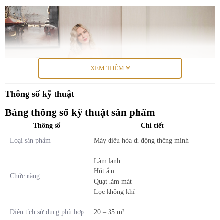
XEM THÊM
Thông số kỹ thuật
Bảng thông số kỹ thuật sản phẩm
Thông số
Chi tiết
Loại sản phẩm
Máy điều hòa di động thông minh
Máy điều hòa di động thông minh Fujihome PAC12
Làm lạnh
Hút ẩm
Chức năng
Vậy máy điều hòa di động là gì? Máy điều hòa di động Fujihome
Quạt làm mát
PAC12 thiết kế nhỏ gọn thông minh với cục nóng và cục lạnh trên
Lọc không khí
cùng 1 thiết bị nên nhiều người nhầm tưởng chúng chỉ giống như
quạt hơi nước, quạt điều hòa thông thường. Tuy nhiên đây là sản
Diện tích sử dụng phù hợp
20 – 35 m²