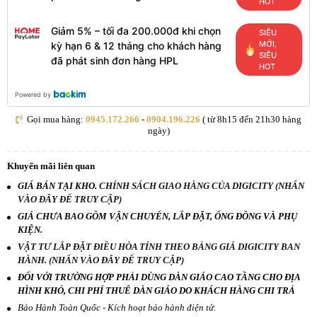
HOT
Giảm 5% – tối đa 200.000đ khi chọn
SIÊU
MỚI,
kỳ hạn 6 & 12 tháng cho khách hàng
SIÊU
đã phát sinh đơn hàng HPL
HOT
Powered by
Gọi mua hàng:
0945.172.266
-
0904.196.226
( từ 8h15 đến 21h30 hàng
ngày)
Khuyến mãi liên quan
GIÁ BÁN TẠI KHO.
CHÍNH SÁCH GIAO HÀNG CỦA DIGICITY (NHẤN
VÀO ĐÂY ĐỂ TRUY CẬP)
GIÁ CHƯA BAO GỒM VẬN CHUYỂN, LẮP ĐẶT, ỐNG ĐỒNG VÀ PHỤ
KIỆN.
VẬT TƯ LẮP ĐẶT ĐIỀU HÒA TÍNH THEO BẢNG GIÁ DIGICITY BAN
HÀNH. (NHẤN VÀO ĐÂY ĐỂ TRUY CẬP)
ĐỐI VỚI TRƯỜNG HỢP PHẢI DÙNG DÀN GIÁO CAO TẦNG CHO ĐỊA
HÌNH KHÓ, CHI PHÍ THUÊ DÀN GIÁO DO KHÁCH HÀNG CHI TRẢ
Bảo Hành Toàn Quốc - Kích hoạt bảo hành điện tử.