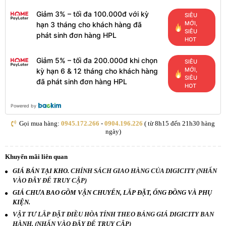
Giảm 3% – tối đa 100.000đ với kỳ
SIÊU
MỚI,
hạn 3 tháng cho khách hàng đã
SIÊU
phát sinh đơn hàng HPL
HOT
Giảm 5% – tối đa 200.000đ khi chọn
SIÊU
MỚI,
kỳ hạn 6 & 12 tháng cho khách hàng
SIÊU
đã phát sinh đơn hàng HPL
HOT
Powered by
Gọi mua hàng:
0945.172.266
-
0904.196.226
( từ 8h15 đến 21h30 hàng
ngày)
Khuyến mãi liên quan
GIÁ BÁN TẠI KHO.
CHÍNH SÁCH GIAO HÀNG CỦA DIGICITY (NHẤN
VÀO ĐÂY ĐỂ TRUY CẬP)
GIÁ CHƯA BAO GỒM VẬN CHUYỂN, LẮP ĐẶT, ỐNG ĐỒNG VÀ PHỤ
KIỆN.
VẬT TƯ LẮP ĐẶT ĐIỀU HÒA TÍNH THEO BẢNG GIÁ DIGICITY BAN
HÀNH. (NHẤN VÀO ĐÂY ĐỂ TRUY CẬP)