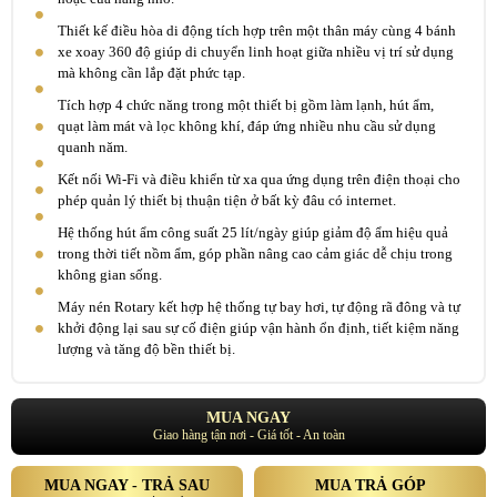
Thiết kế điều hòa di động tích hợp trên một thân máy cùng 4 bánh
xe xoay 360 độ giúp di chuyển linh hoạt giữa nhiều vị trí sử dụng
mà không cần lắp đặt phức tạp.
Tích hợp 4 chức năng trong một thiết bị gồm làm lạnh, hút ẩm,
quạt làm mát và lọc không khí, đáp ứng nhiều nhu cầu sử dụng
quanh năm.
Kết nối Wi-Fi và điều khiển từ xa qua ứng dụng trên điện thoại cho
phép quản lý thiết bị thuận tiện ở bất kỳ đâu có internet.
Hệ thống hút ẩm công suất 25 lít/ngày giúp giảm độ ẩm hiệu quả
trong thời tiết nồm ẩm, góp phần nâng cao cảm giác dễ chịu trong
không gian sống.
Máy nén Rotary kết hợp hệ thống tự bay hơi, tự động rã đông và tự
khởi động lại sau sự cố điện giúp vận hành ổn định, tiết kiệm năng
lượng và tăng độ bền thiết bị.
MUA NGAY
Giao hàng tận nơi - Giá tốt - An toàn
MUA NGAY - TRẢ SAU
MUA TRẢ GÓP