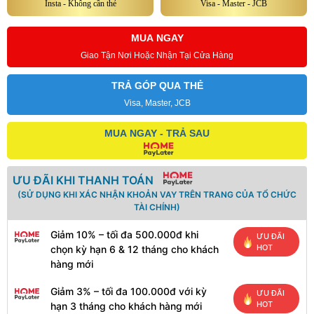
Insta - Không cần thẻ
Visa - Master - JCB
MUA NGAY
Giao Tận Nơi Hoặc Nhận Tại Cửa Hàng
TRẢ GÓP QUA THẺ
Visa, Master, JCB
MUA NGAY - TRẢ SAU
ƯU ĐÃI KHI THANH TOÁN
(SỬ DỤNG KHI XÁC NHẬN KHOẢN VAY TRÊN TRANG CỦA TỔ CHỨC
TÀI CHÍNH)
Giảm 10% – tối đa 500.000đ khi
ƯU ĐÃI
HOT
chọn kỳ hạn 6 & 12 tháng cho khách
hàng mới
Giảm 3% – tối đa 100.000đ với kỳ
ƯU ĐÃI
HOT
hạn 3 tháng cho khách hàng mới