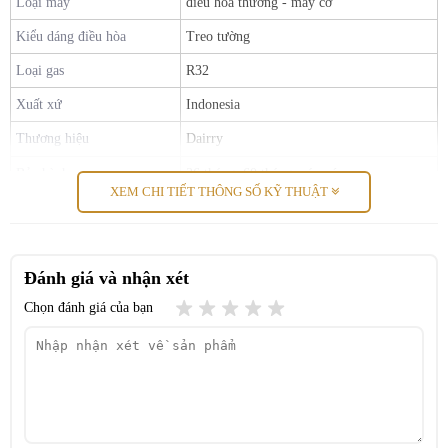
Loại máy
điều hòa thường - máy cơ
Kiểu dáng điều hòa
Treo tường
Loại gas
R32
Xuất xứ
Indonesia
Thương hiệu
Dairry
Bảo hành
36 tháng, 60 tháng máy nén
XEM CHI TIẾT THÔNG SỐ KỸ THUẬT
Đánh giá và nhận xét
Dairry – Thương hiệu điều hòa của Hàn Quốc.
Chọn đánh giá của bạn
Điều hòa Dairry
–
tự hào được sinh ra từ Đất Nước Hàn Quốc tươi
đẹp và đầy kiêu hãnh, nơi sản sinh ra rất nhiều thương hiệu nổi
tiếng như SamSung, LG được rất nhiều nước tin dùng và đánh giá
cao