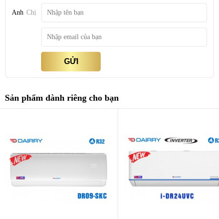
Anh
Chị
GỬI
Sản phẩm dành riêng cho bạn
– Máy điều hòa Dairry sản xuất lắp ráp tại Indonesia đạt tiêu chuẩn
Quốc tế ISO 9001 và có mặt tại nhiều thị trường như Trung Đông,
Châu Á, Mỹ… Điều hòa Dairry chính thức có mặt tại Việt Nam vào
đầu năm 2020 và đã tạo ra được sự thu hút mạnh mẽ đối với đa số
người tiêu dùng
Dairry DR24-SKC
thiết kế đẳng cấp, sang trọng