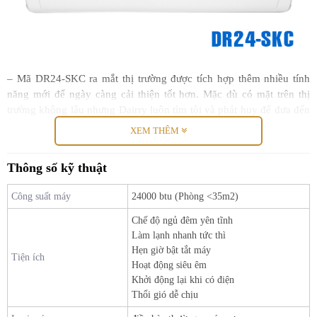
– Mã DR24-SKC ra mắt thị trường được tích hợp thêm nhiều tính
năng mới để ngày càng cải thiện tốt hơn. Mặc dù có mặt trên thị
trường không lâu nhưng Dairry luôn tìm tòi và phát huy để đưa đến
cho người tiêu dùng những sản phẩm tốt nhất.
XEM THÊM
– Điều hòa Dairry một thương hiệu đến từ Hàn Quốc được sản xuất
Thông số kỹ thuật
và nhập khẩu chính hãng từ Indonesia. Sau đây mời các bạn tham
khảo chức năng vô cùng đặc biệt của chiếc điều hòa Dairry này.
Công suất máy
24000 btu (Phòng <35m2)
Chế độ ngủ đêm yên tĩnh
Làm lạnh nhanh tức thì
Điều hòa Dairry 24000BTU 1 chiều DR24-SKC
Hẹn giờ bật tắt máy
Tiện ích
Hoạt động siêu êm
Điều hòa Dairry
DR24-SKC 24000BTU 1 chiều
–
gas R32 được
Khởi động lại khi có điện
sản xuất và nhập khẩu chính hãng từ Indonesia được ra mắt thị
Thổi gió dễ chịu
trường Việt Nam năm 2021.