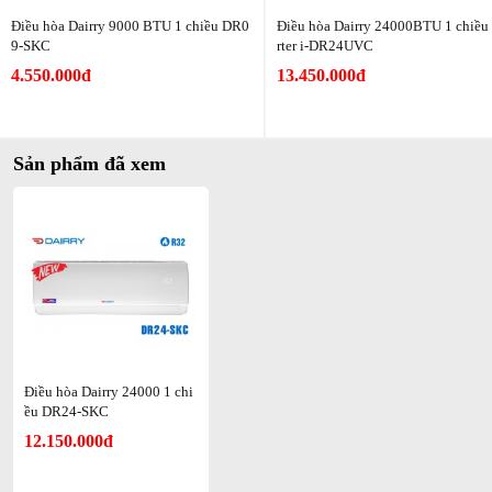
Điều hòa Dairry 9000 BTU 1 chiều DR0
Điều hòa Dairry 24000BTU 1 chiều
Điều hòa
–
Dairry DR-24SKC mang đường nét tinh tế, hiện đại,
9-SKC
rter i-DR24UVC
sang trọng với màu trắng sáng tô điểm cho không gian gia đình bạn
4.550.000đ
13.450.000đ
bừng sáng.
Với công suất 24.000Btu.
Sản phẩm đã xem
Điều hòa Dairry 24000 1 chi
ều DR24-SKC
12.150.000đ