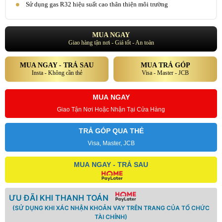
Sử dụng gas R32 hiệu suất cao thân thiện môi trường
MUA NGAY
Giao hàng tận nơi - Giá tốt - An toàn
MUA NGAY - TRẢ SAU
MUA TRẢ GÓP
Insta - Không cần thẻ
Visa - Master - JCB
MUA NGAY
Giao Tận Nơi Hoặc Nhận Tại Cửa Hàng
TRẢ GÓP QUA THẺ
Visa, Master, JCB
MUA NGAY - TRẢ SAU
ƯU ĐÃI KHI THANH TOÁN
(SỬ DỤNG KHI XÁC NHẬN KHOẢN VAY TRÊN TRANG CỦA TỔ CHỨC
TÀI CHÍNH)