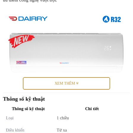
ưu điểm công nghệ vượt trội.
XEM THÊM
Thông số kỹ thuật
Dairry - Điều hòa Hàn Quốc & sản xuất
Thông số kỹ thuật
Chi tiết
tại Thái Lan
Loại
1 chiều
Điều hòa Dairry -
Điều hòa Hàn Quốc
với mục tiêu “Mang lại
Điều khiển
Từ xa
chuỗi giá trị tối ưu đến với khách hàng”. Điều hòa Dairry đang từng