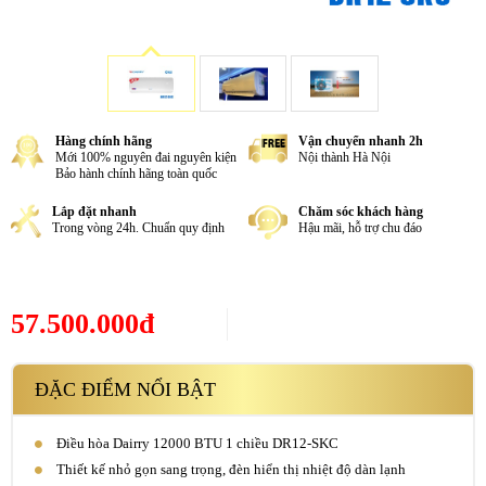
Hàng chính hãng
Vận chuyển nhanh 2h
Mới 100% nguyên đai nguyên kiện
Nội thành Hà Nội
Bảo hành chính hãng toàn quốc
Lắp đặt nhanh
Chăm sóc khách hàng
Trong vòng 24h. Chuẩn quy định
Hậu mãi, hỗ trợ chu đáo
57.500.000đ
ĐẶC ĐIỂM NỔI BẬT
Điều hòa Dairry 12000 BTU 1 chiều DR12-SKC
Thiết kế nhỏ gọn sang trọng, đèn hiển thị nhiệt độ dàn lạnh