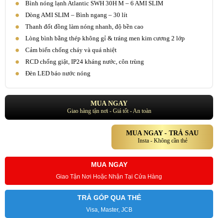
Bình nóng lạnh Atlantic SWH 30H M – 6 AMI SLIM
Dòng AMI SLIM – Bình ngang – 30 lít
Thanh đốt đồng làm nóng nhanh, độ bền cao
Lòng bình bằng thép không gỉ & tráng men kim cương 2 lớp
Cảm biến chống cháy và quá nhiệt
RCD chống giật, IP24 kháng nước, côn trùng
Đèn LED báo nước nóng
MUA NGAY
Giao hàng tận nơi - Giá tốt - An toàn
MUA NGAY - TRẢ SAU
Insta - Không cần thẻ
MUA NGAY
Giao Tận Nơi Hoặc Nhận Tại Cửa Hàng
TRẢ GÓP QUA THẺ
Visa, Master, JCB