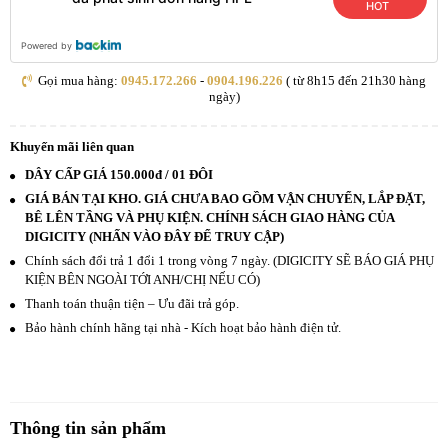
HOT
Powered by
Gọi mua hàng:
0945.172.266
-
0904.196.226
( từ 8h15 đến 21h30 hàng
ngày)
Khuyến mãi liên quan
DÂY CẤP GIÁ 150.000đ / 01 ĐÔI
GIÁ BÁN TẠI KHO. GIÁ CHƯA BAO GỒM VẬN CHUYỂN, LẮP ĐẶT,
BÊ LÊN TẦNG VÀ PHỤ KIỆN. CHÍNH SÁCH GIAO HÀNG CỦA
DIGICITY (NHẤN VÀO ĐÂY ĐỂ TRUY CẬP)
Chính sách đổi trả 1 đổi 1 trong vòng 7 ngày. (DIGICITY SẼ BÁO GIÁ PHỤ
KIỆN BÊN NGOÀI TỚI ANH/CHỊ NẾU CÓ)
Thanh toán thuận tiện – Ưu đãi trả góp.
Bảo hành chính hãng tại nhà - Kích hoạt bảo hành điện tử.
Thông tin sản phẩm