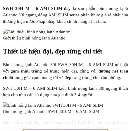
SWH 30H M – 6 AMI SLIM
đây là sản phẩm bình nóng lạnh
Atlantic 30l ngang dòng AMI SLIM series phân khúc giá rẻ nhất của
thương hiệu nước Pháp nhập khẩu chính hãng Thái Lan.
Giới thiệu bình nóng lạnh Atlantic
Thiết kế hiện đại, đẹp từng chi tiết
Bình nóng lạnh Atlantic 30l SWH 30H M – 6 AMI SLIM nổi bật
với
gam màu trắng
trẻ trung hiện đại, cùng với
đường nét trau
chuốt
từng góc cạnh mang tới vẻ đẹp sang trọng cho căn phòng.
SWH 30H M – 6 AMI SLIM kiểu bình nóng lạnh 30l ngang thích
hợp cho nhu cầu sử dụng của gia đình 3-4 người.
Bình nóng lạnh Atlantic SWH 30H M – 6 AMI SLIM
Bình nóng lạnh này được trang bị đèn LED báo bình đang đun –
đang hoạt động rất tiện lợi giúp cho người dùng dễ dàng quan sát