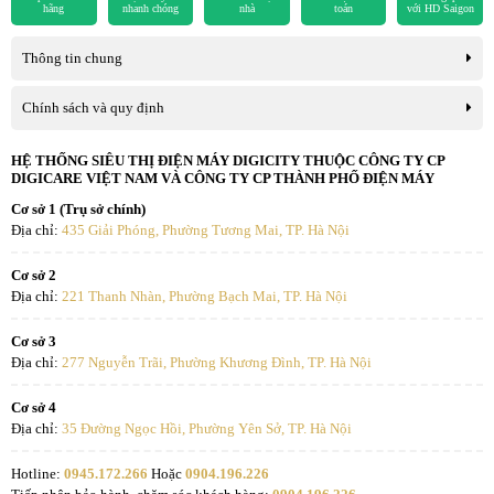
hãng
nhanh chóng
nhà
toán
với HD Saigon
Thông tin chung
Chính sách và quy định
HỆ THỐNG SIÊU THỊ ĐIỆN MÁY DIGICITY THUỘC CÔNG TY CP
DIGICARE VIỆT NAM VÀ CÔNG TY CP THÀNH PHỐ ĐIỆN MÁY
Cơ sở 1 (Trụ sở chính)
Địa chỉ:
435 Giải Phóng, Phường Tương Mai, TP. Hà Nội
Cơ sở 2
Địa chỉ:
221 Thanh Nhàn, Phường Bạch Mai, TP. Hà Nội
Cơ sở 3
Địa chỉ:
277 Nguyễn Trãi, Phường Khương Đình, TP. Hà Nội
Cơ sở 4
Địa chỉ:
35 Đường Ngọc Hồi, Phường Yên Sở, TP. Hà Nội
Hotline:
0945.172.266
Hoặc
0904.196.226