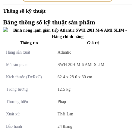
I. Phân tích chi tiết Máy nóng lạnh Atlantic
SWH 20H M-6 AMI SLIM
Thông số kỹ thuật
Bảng thông số kỹ thuật sản phẩm
1. Thiết kế nhỏ gọn, tối ưu không gian
Thông tin
Giá trị
Bình nóng lạnh gián tiếp Atlantic
SWH 20H M-6 AMI
Hãng sản xuất
Atlantic
SLIM mang phong cách thiết kế dạng hộp chữ nhật mỏng
(Slim) hiện đại, phù hợp cho mọi không gian phòng tắm,
Mã sản phẩm
SWH 20H M-6 AMI SLIM
đặc biệt là các căn hộ có diện tích nhỏ.
Kích thước (DxRxC)
62.4 x 28.6 x 30 cm
Máy có kích thước nhỏ gọn, dễ dàng lắp đặt nằm ngang
Trọng lượng
12.5 kg
trên tường, giúp tiết kiệm tối đa diện tích và mang lại vẻ
sang trọng, tinh tế cho căn phòng.
Thương hiệu
Pháp
Lớp vỏ ngoài được làm từ nhựa ABS cao cấp, chống bám
Xuất xứ
Thái Lan
bẩn, chống trầy xước và hạn chế bám hơi nước, đảm bảo
Bảo hành
24 tháng
tính thẩm mỹ bền lâu.