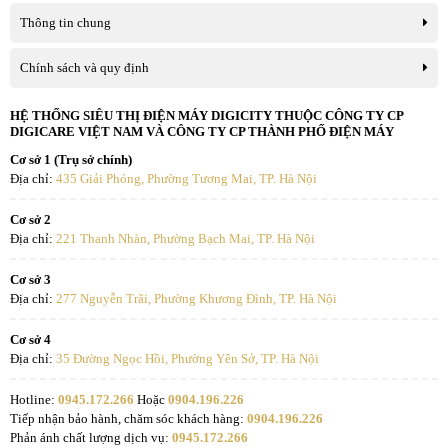
Thông tin chung
Trên mặt trước bình có đèn báo trạng thái hoạt động, cho
phép người dùng dễ dàng theo dõi quá trình làm nóng
Chính sách và quy định
hoặc khi máy đã sẵn sàng sử dụng. Hệ thống điều khiển
HỆ THỐNG SIÊU THỊ ĐIỆN MÁY DIGICITY THUỘC CÔNG TY CP
được thiết kế trực quan, dễ thao tác ngay cả với người lớn
DIGICARE VIỆT NAM VÀ CÔNG TY CP THÀNH PHỐ ĐIỆN MÁY
tuổi.
Cơ sở 1 (Trụ sở chính)
Địa chỉ:
435 Giải Phóng, Phường Tương Mai, TP. Hà Nội
II. Tính năng nổi bật của
Máy tắm nóng
Cơ sở 2
Địa chỉ:
221 Thanh Nhàn, Phường Bạch Mai, TP. Hà Nội
lạnh
Atlantic SWH 20H M-6 AMI SLIM
Cơ sở 3
Địa chỉ:
277 Nguyễn Trãi, Phường Khương Đình, TP. Hà Nội
Công nghệ Enamel Titanium bảo vệ ruột bình, chống ăn
mòn vượt trội.
Cơ sở 4
Địa chỉ:
35 Đường Ngọc Hồi, Phường Yên Sở, TP. Hà Nội
Dung tích 20 lít, phù hợp cho 3-4 người sử dụng.
Hotline:
0945.172.266
Hoặc
0904.196.226
Tiếp nhận bảo hành, chăm sóc khách hàng:
0904.196.226
Thiết kế Slim mỏng nhẹ, lắp đặt ngang tiết kiệm diện tích.
Phản ánh chất lượng dịch vụ:
0945.172.266