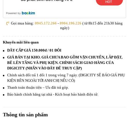
HOT
Powered by
Gọi mua hàng:
0945.172.266
-
0904.196.226
( từ 8h15 đến 21h30 hàng
ngày)
Khuyến mãi liên quan
DÂY CẤP GIÁ 150.000đ / 01 ĐÔI
GIÁ BÁN TẠI KHO. GIÁ CHƯA BAO GỒM VẬN CHUYỂN, LẮP ĐẶT,
BÊ LÊN TẦNG VÀ PHỤ KIỆN. CHÍNH SÁCH GIAO HÀNG CỦA
DIGICITY (NHẤN VÀO ĐÂY ĐỂ TRUY CẬP)
Chính sách đổi trả 1 đổi 1 trong vòng 7 ngày. (DIGICITY SẼ BÁO GIÁ PHỤ
KIỆN BÊN NGOÀI TỚI ANH/CHỊ NẾU CÓ)
Thanh toán thuận tiện – Ưu đãi trả góp.
Bảo hành chính hãng tại nhà - Kích hoạt bảo hành điện tử.
Thông tin sản phẩm