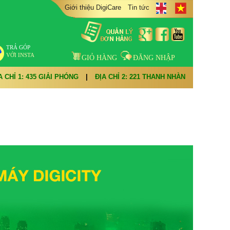
Giới thiệu DigiCare
Tin tức
TRẢ GÓP
VỚI INSTA
GIỎ HÀNG
ĐĂNG NHẬP
A CHỈ 1: 435 GIẢI PHÓNG
|
ĐỊA CHỈ 2: 221 THANH NHÀN