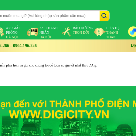
435 GIẢI
221 THANH
BẢO DƯỠNG
LIÊN HỆ
PHÓNG
NHÀN
TRỌN ĐỜI
THANH
HÀ NỘI
HÀ NỘI
TOÁN
ĐỊ
266 - 0904.196.226
m phía trên và gọi cho chúng tôi để luôn có giá tốt nhất thị trường.