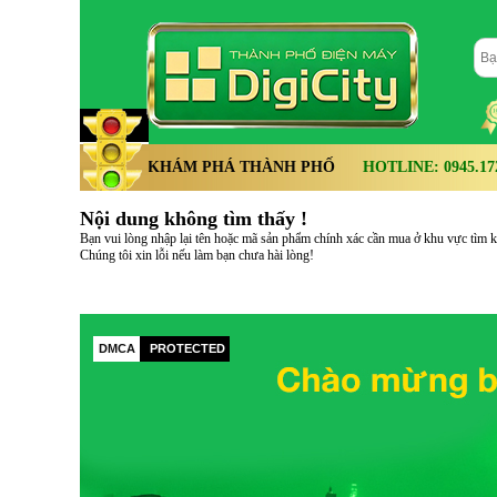
KHÁM PHÁ THÀNH PHỐ
HOTLINE: 0945.172.
Nội dung không tìm thấy !
Bạn vui lòng nhập lại tên hoặc mã sản phẩm chính xác cần mua ở khu vực tìm kiế
Chúng tôi xin lỗi nếu làm bạn chưa hài lòng!
DMCA
PROTECTED