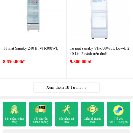
Tủ mát Sanaky 240 lít VH-308WL
Tủ mát sanaky VH-308W3L Low-E 2
40 Lít, 2 cánh trên dưới
8.650.000đ
9.300.000đ
Xem thêm
18
Tủ mát
Sản phẩm chính
Vận chuyển
Bảo hành tại
Liên hệ thanh
Trả góp
hãng
nhanh chóng
nhà
toán
với HD Saigon