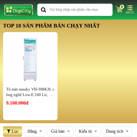
0
MENU
TOP 10 SẢN PHẨM BÁN CHẠY NHẤT
Tủ mát sanaky VH-308K3L c
ông nghệ Low-E 240 Lít, 1 c
ánh
9.100.000đ
Lọc
Hãng
Giá bán
Kiểu tủ
Dung tích