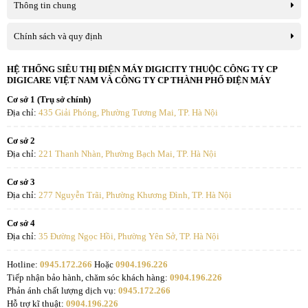
Thông tin chung
Chính sách và quy định
HỆ THỐNG SIÊU THỊ ĐIỆN MÁY DIGICITY THUỘC CÔNG TY CP
DIGICARE VIỆT NAM VÀ CÔNG TY CP THÀNH PHỐ ĐIỆN MÁY
Cơ sở 1 (Trụ sở chính)
Địa chỉ:
435 Giải Phóng, Phường Tương Mai, TP. Hà Nội
Cơ sở 2
Địa chỉ:
221 Thanh Nhàn, Phường Bạch Mai, TP. Hà Nội
Cơ sở 3
Địa chỉ:
277 Nguyễn Trãi, Phường Khương Đình, TP. Hà Nội
Cơ sở 4
Địa chỉ:
35 Đường Ngọc Hồi, Phường Yên Sở, TP. Hà Nội
Hotline:
0945.172.266
Hoặc
0904.196.226
Tiếp nhận bảo hành, chăm sóc khách hàng:
0904.196.226
Phản ánh chất lượng dịch vụ:
0945.172.266
Hỗ trợ kĩ thuật:
0904.196.226