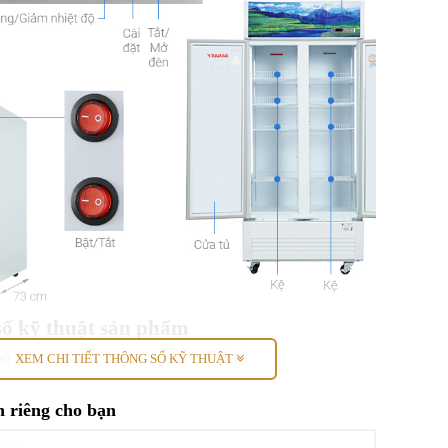
số kỹ thuật sản phẩm
số
Giá trị
XEM CHI TIẾT THÔNG SỐ KỸ THUẬT
Tủ mát
 riêng cho bạn
800 lít