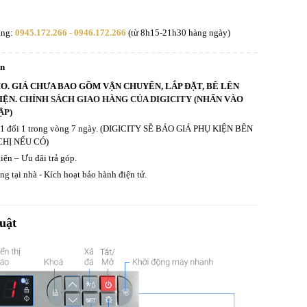
àng:
0945.172.266 - 0946.172.266
(từ 8h15-21h30 hàng ngày)
an
HO. GIÁ CHƯA BAO GỒM VẬN CHUYỂN, LẮP ĐẶT, BÊ LÊN
IỆN.
CHÍNH SÁCH GIAO HÀNG CỦA DIGICITY (NHẤN VÀO
ẬP)
ả 1 đổi 1 trong vòng 7 ngày. (DIGICITY SẼ BÁO GIÁ PHỤ KIỆN BÊN
CHỊ NẾU CÓ)
iện – Ưu đãi trả góp.
g tại nhà - Kích hoạt bảo hành điện tử.
uật