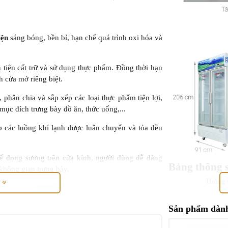
iện
sáng bóng, bền bỉ, hạn chế quá trình oxi hóa và
ận tiện cất trữ và sử dụng thực phẩm. Đồng thời hạn
h cửa mở riêng biệt.
phân chia và sắp xếp các loại thực phẩm tiện lợi,
mục đích trưng bày đồ ăn, thức uống,...
úp các luồng khí lạnh được luân chuyển và tỏa đều
ế đọng sương trên cửa kính, người dùng dễ dàng
Bảng thông 
không gian trưng bày.
Thông 
M
Loại tủ
Sản phẩm dành
Dung tích tổng