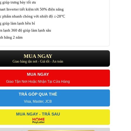
 giúp trưng bày tối ưu
rt Inverter tiết kiệm tới 50% điện năng
c phẩm nhanh chóng với nhiệt độ ≤-28°C
 giúp làm lạnh bền bỉ
m lạnh 360 độ giúp làm lạnh sâu
nh hãng 2 năm
MUA NGAY
Giao hàng tận nơi - Giá tốt - An toàn
MUA NGAY
Giao Tận Nơi Hoặc Nhận Tại Cửa Hàng
TRẢ GÓP QUA THẺ
Visa, Master, JCB
MUA NGAY - TRẢ SAU