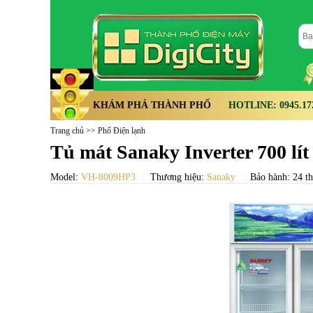
KHÁM PHÁ THÀNH PHỐ
HOTLINE: 0945.172.
Trang chủ
>>
Phố Điện lạnh
Tủ mát Sanaky Inverter 700 l
Model:
VH-8009HP3
Thương hiệu:
Sanaky
Bảo hành: 24 t