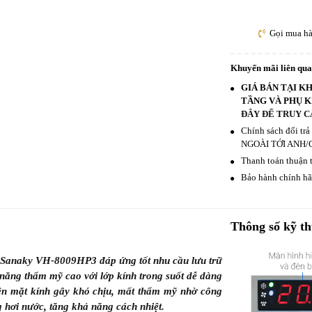
Gọi mua h
Khuyến mãi liên qu
GIÁ BÁN TẠI K
TẦNG VÀ PHỤ K
ĐÂY ĐỂ TRUY C
Chính sách đổi tr
NGOÀI TỚI ANH/
Thanh toán thuận t
Bảo hành chính hãn
Thông số kỹ th
 mát Sanaky VH-8009HP3 đáp ứng tốt nhu cầu lưu trữ
năng thẩm mỹ cao với lớp kính trong suốt dễ dàng
ên mặt kính gây khó chịu, mất thẩm mỹ nhờ công
g hơi nước, tăng khả năng cách nhiệt.