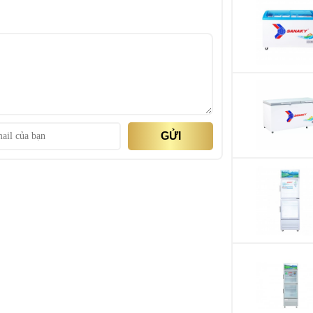
Dung tích sử dụng
Số cửa
Số ngăn
Công suất danh đị
GỬI
Điện năng tiêu thụ
Nhiệt độ ngăn mát
Công nghệ tiết ki
Công nghệ tích hợ
khả năng điều chỉnh tốc độ quay của động cơ, đem
Chất liệu dàn lạnh
Chất liệu lòng tủ
 dụng trên các loại tủ đông và tủ lạnh cao cấp. Tủ