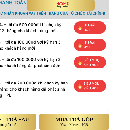
THANH TOÁN
ÁC NHẬN KHOẢN VAY TRÊN TRANG CỦA TỔ CHỨC TÀI CHÍNH)
% – tối đa 500.000đ khi chọn kỳ
ƯU ĐÃI
HOT
 12 tháng cho khách hàng mới
 – tối đa 100.000đ với kỳ hạn 3
ƯU ĐÃI
HOT
ho khách hàng mới
 – tối đa 100.000đ với kỳ hạn 3
SIÊU MỚI,
SIÊU HOT
ho khách hàng đã phát sinh đơn
PL
 – tối đa 200.000đ khi chọn kỳ hạn
SIÊU MỚI,
SIÊU HOT
tháng cho khách hàng đã phát sinh
g HPL
 - TRẢ SAU
MUA TRẢ GÓP
hông cần thẻ
Visa - Master - JCB