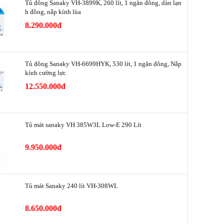
Tủ đông Sanaky VH-3899K, 260 lít, 1 ngăn đông, dàn lạn
h đồng, nắp kính lùa
700 lít - Ngăn mát 700 lít
8.290.000đ
2 cửa
1 ngăn mát
Tủ đông Sanaky VH-6699HYK, 530 lít, 1 ngăn đông, Nắp
kính cường lực
nh
410W
12.550.000đ
3.74 kWh/ngày
0 ~ 10ºC
Tủ mát sanaky VH 385W3L Low-E 290 Lít
ệm điện
Inverter
9.950.000đ
p
Làm lạnh Nofrost
Đồng
Tủ mát Sanaky 240 lít VH-308WL
Hợp kim nhôm sơn tĩnh điện
8.650.000đ