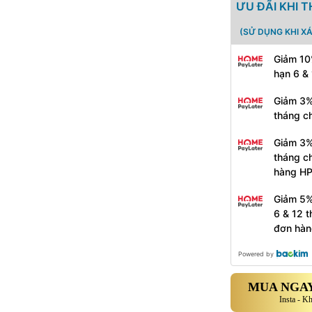
ƯU ĐÃI KHI 
(SỬ DỤNG KHI X
Giảm 10
hạn 6 &
Giảm 3%
tháng c
Giảm 3%
tháng c
hàng H
Giảm 5%
6 & 12 
đơn hàn
Powered by
MUA NGAY
Insta - K