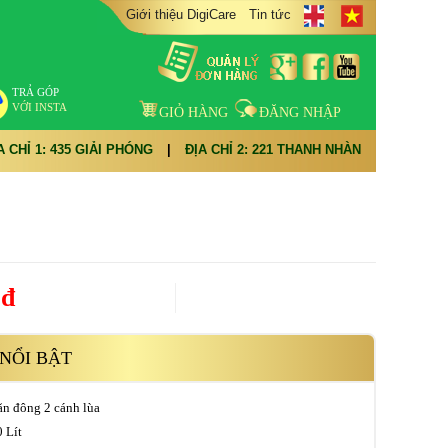
Giới thiệu DigiCare
Tin tức
TRẢ GÓP
VỚI INSTA
GIỎ HÀNG
ĐĂNG NHẬP
A CHỈ 1: 435 GIẢI PHÓNG
|
ĐỊA CHỈ 2: 221 THANH NHÀN
0đ
NỔI BẬT
ăn đông 2 cánh lùa
 Lít