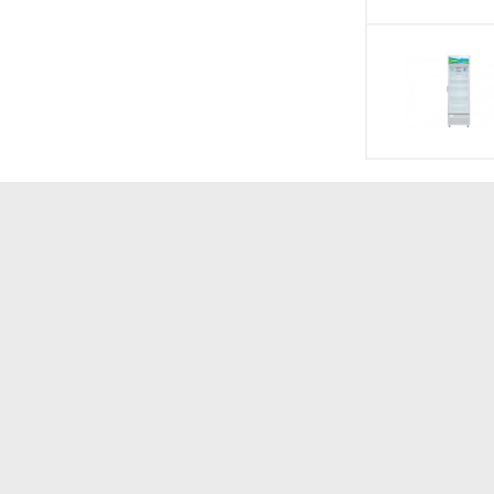
iết kiệm điện năng tiêu thụ và thân thiện với môi
Chất liệu bên ngoà
Chất liệu kính
Tiện ích
Kích thước, khối 
Loại Gas
Độ ồn
Thương hiệu của
Sản xuất tại
Năm ra mắt