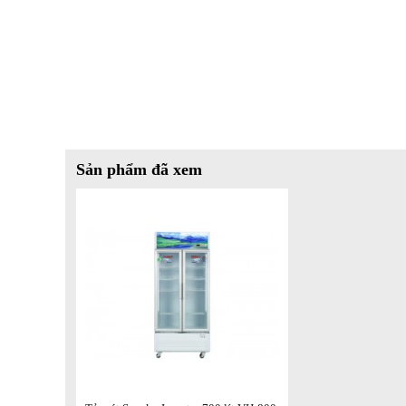
mát sử dụng gas R600a có khả năng làm lạnh nhanh chóng, t
trường.
Sản phẩm đã xem