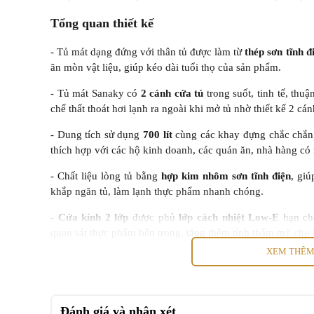
Tổng quan thiết kế
- Tủ mát dạng đứng với thân tủ được làm từ
thép sơn tĩnh đ
ăn mòn vật liệu, giúp kéo dài tuổi thọ của sản phẩm.
- Tủ mát Sanaky có
2 cánh cửa tủ
trong suốt, tinh tế, thu
chế thất thoát hơi lạnh ra ngoài khi mở tủ nhờ thiết kế 2 cán
- Dung tích sử dụng
700 lít
cùng các khay đựng chắc chắn, 
thích hợp với các hộ kinh doanh, các quán ăn, nhà hàng có 
- Chất liệu lòng tủ bằng
hợp kim nhôm sơn tĩnh điện
, gi
khắp ngăn tủ, làm lạnh thực phẩm nhanh chóng.
-
Cửa kính 2 lớp
được phủ
lớp cách nhiệt Low-E
hạn ch
quan sát thực phẩm bên trong, tăng thêm tính thẩm mỹ cho 
XEM THÊ
Đánh giá và nhận xét