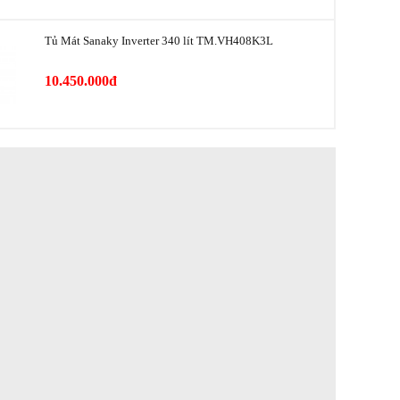
Thân tủ: Thép sơn tĩnh điện, Viền cửa tủ: Nhựa
i
bọc nhôm
Tủ Mát Sanaky Inverter 340 lít TM.VH408K3L
Kính cách nhiệt Low-E
10.450.000đ
Nút điều chỉnh nhiệt độ bên ngoài, Khóa cửa
tủ, Inverter tiết kiệm điện, Cửa kính, Lỗ thoát
nước, Bánh xe
Cao 206 cm - Ngang 91 cm - Sâu 73 cm - Nặng
lượng
140 kg
R600a
32 - 42 dB
Việt Nam
Việt Nam
2021