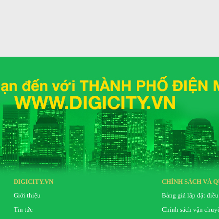
Hãng
tiếp nằm ngay trên nóc tủ, có quạt đảo nhiệt giúp
hông gây ra tình trạng đóng tuyết, hạn chế việc rã
giữ nhiệt, hạn chế sự truyền nhiệt từ bên ngoài vào
 định.
DIGICITY.VN
CHÍNH SÁCH VÀ Q
Giới thiệu
Bảng giá lắp đặt điều
Tin tức
Chính sách vận chuy