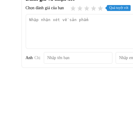
Chọn đánh giá của bạn
Quá tuyệt vời
Anh
Chị
Công nghệ tiết kiệm điện
- Tủ mát Sanaky này được tích hợp
công nghệ Inverter
có 
lại hiệu quả tiết kiệm điện, máy vận hành êm ái và bền bỉ.
- Làm lạnh bằng
gas R600a
là loại gas mới nhất, được sử