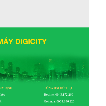
Sanaky
UY ĐỊNH
TỔNG ĐÀI HỖ TRỢ
 hòa
Hotline: 0945.172.266
ển
Gọi mua: 0904.196.226