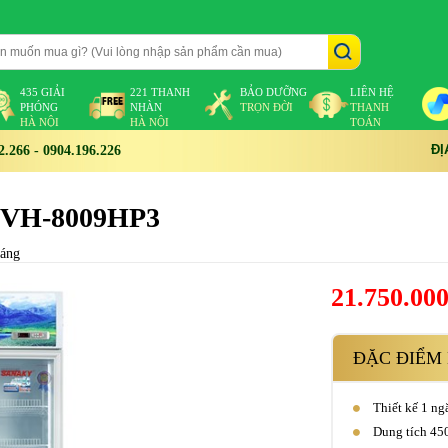
435 GIẢI
221 THANH
BẢO DƯỠNG
LIÊN HỆ
PHÓNG
NHÀN
TRỌN ĐỜI
THANH
HÀ NỘI
HÀ NỘI
TOÁN
ĐỊ
266 - 0904.196.226
ít VH-8009HP3
háng
21.750.00
ĐẶC ĐIỂM 
Thiết kế 1 ng
Dung tích 450