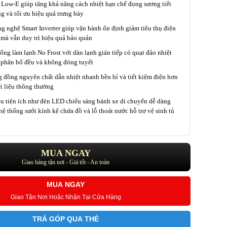
 Low-E giúp tăng khả năng cách nhiệt hạn chế đọng sương tiết
g và tối ưu hiệu quả trưng bày
 nghệ Smart Inverter giúp vận hành ổn định giảm tiêu thụ điện
mà vẫn duy trì hiệu quả bảo quản
ống làm lạnh No Frost với dàn lạnh gián tiếp có quạt đảo nhiệt
 phân bố đều và không đóng tuyết
 đồng nguyên chất dẫn nhiệt nhanh bền bỉ và tiết kiệm điện hơn
ất liệu thông thường
u tiện ích như đèn LED chiếu sáng bánh xe di chuyển dễ dàng
hệ thống sưởi kính kệ chứa đồ và lỗ thoát nước hỗ trợ vệ sinh tủ
MUA NGAY
Giao hàng tận nơi - Giá tốt - An toàn
MUA NGAY
Giao Tận Nơi Hoặc Nhận Tại Cửa Hàng
TRẢ GÓP QUA THẺ