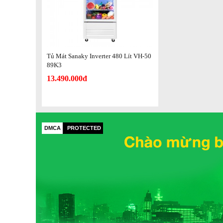
Công nghệ làm lạnh trực tiếp, dàn lạnh đồng bề
Tủ mát sử dụng dàn lạnh đồng nguyên chất có độ bền cao, k
và làm lạnh nhanh chóng. Thiết bị giữ được độ lạnh sâu s
hơn.
Tủ Mát Sanaky Inverter 480 Lít VH-50
89K3
13.490.000đ
DMCA
PROTECTED