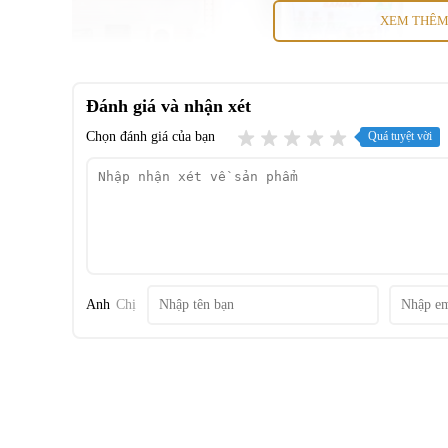
XEM THÊ
Đánh giá và nhận xét
Chọn đánh giá của bạn
Quá tuyệt vời
Anh
Chị
Công nghệ tiết kiệm điện Inverter
Tủ mát Sanaky Inverter 480 Lít VH-5089K3 sử dụng công ng
quả lên đến 50%, đảm bảo vận hành tốt và bền bỉ, thực phẩ