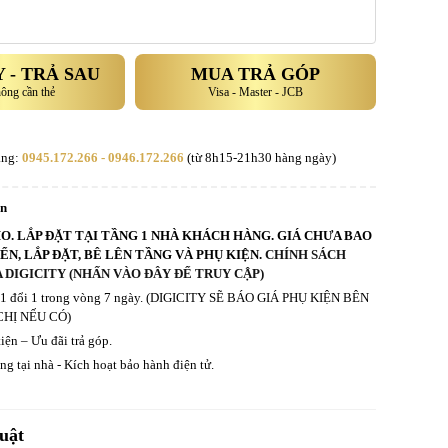
 - TRẢ SAU
MUA TRẢ GÓP
hông cần thẻ
Visa - Master - JCB
àng:
0945.172.266 - 0946.172.266
(từ 8h15-21h30 hàng ngày)
an
HO. LẮP ĐẶT TẠI TẦNG 1 NHÀ KHÁCH HÀNG. GIÁ CHƯA BAO
N, LẮP ĐẶT, BÊ LÊN TẦNG VÀ PHỤ KIỆN.
CHÍNH SÁCH
 DIGICITY (NHẤN VÀO ĐÂY ĐỂ TRUY CẬP)
ả 1 đổi 1 trong vòng 7 ngày. (DIGICITY SẼ BÁO GIÁ PHỤ KIỆN BÊN
CHỊ NẾU CÓ)
iện – Ưu đãi trả góp.
g tại nhà - Kích hoạt bảo hành điện tử.
uật