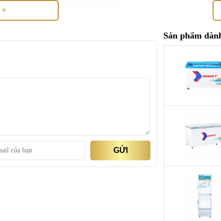
M
Môi chất lạnh
Sản phẩm dành
GỬI
hệ Inverter giúp tủ mát tiết kiệm điện năng hiệu
m của bạn sẽ luôn được bảo quản tuyệt vời.