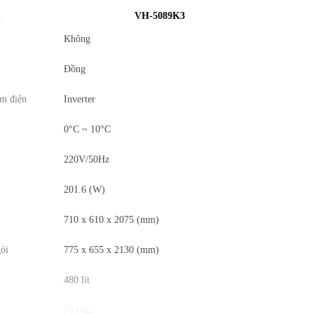
l
VH-5089K3
Không
Đồng
ệm điện
Inverter
0°C ~ 10°C
220V/50Hz
201.6 (W)
710 x 610 x 2075 (mm)
ói
775 x 655 x 2130 (mm)
480 lít
76 (kg)