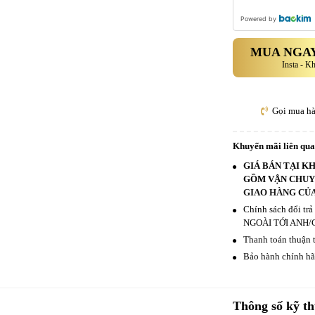
Powered by
MUA NGAY
Insta - K
Gọi mua h
Khuyến mãi liên qu
GIÁ BÁN TẠI K
GỒM VẬN CHUYỂ
GIAO HÀNG CỦA
Chính sách đổi tr
NGOÀI TỚI ANH/
Thanh toán thuận t
Bảo hành chính hãn
Thông số kỹ th