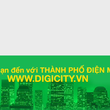
n bỉ
hả năng vận hành êm ái, cho hiệu xuất dẫn khí tốt
ẽ giúp bảo quản thực phẩm trong thời gian dài tốt