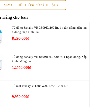
XEM CHI TIẾT THÔNG SỐ KỸ THUẬT
R600a
 riêng cho bạn
Tủ đông Sanaky VH-3899K, 260 lít, 1 ngăn đông, dàn lạn
h đồng, nắp kính lùa
8.290.000đ
Tủ đông Sanaky VH-6699HYK, 530 lít, 1 ngăn đông, Nắp
kính cường lực
12.550.000đ
Tủ mát sanaky VH 385W3L Low-E 290 Lít
9.950.000đ