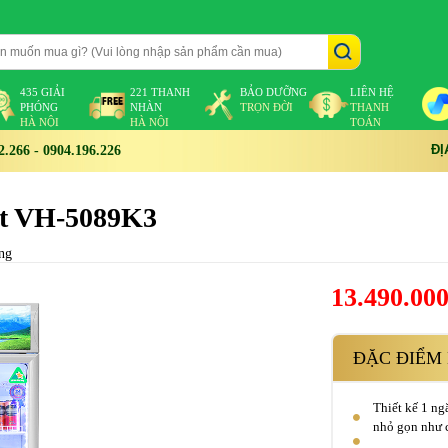
435 GIẢI
221 THANH
BẢO DƯỠNG
LIÊN HỆ
PHÓNG
NHÀN
TRỌN ĐỜI
THANH
HÀ NỘI
HÀ NỘI
TOÁN
ĐỊ
266 - 0904.196.226
ít VH-5089K3
ng
13.490.00
ĐẶC ĐIỂM 
Thiết kế 1 ng
nhỏ gọn như c