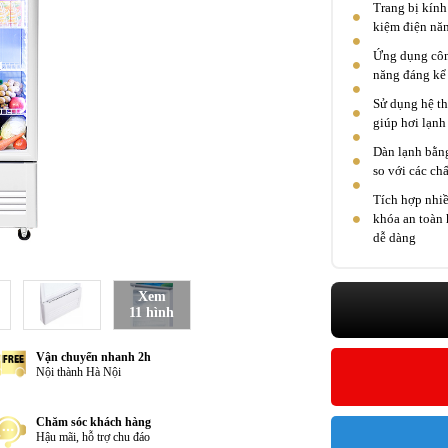
Trang bị kính
kiệm điện năn
Ứng dụng công
năng đáng kể 
Sử dụng hệ th
giúp hơi lạnh
Dàn lạnh bằng
so với các ch
Tích hợp nhiề
khóa an toàn 
dễ dàng
Xem
11 hình
Vận chuyển nhanh 2h
Nội thành Hà Nội
Chăm sóc khách hàng
Hậu mãi, hỗ trợ chu đáo