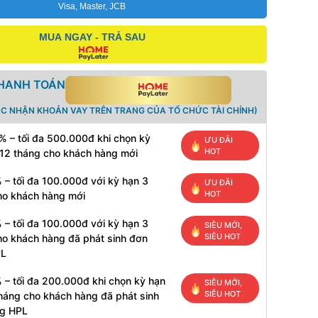
Visa, Master, JCB
MUA NGAY - TRẢ SAU
THANH TOÁN
ÁC NHẬN KHOẢN VAY TRÊN TRANG CỦA TỔ CHỨC TÀI CHÍNH)
% – tối đa 500.000đ khi chọn kỳ
ƯU ĐÃI
HOT
 12 tháng cho khách hàng mới
 – tối đa 100.000đ với kỳ hạn 3
ƯU ĐÃI
HOT
ho khách hàng mới
 – tối đa 100.000đ với kỳ hạn 3
SIÊU MỚI,
SIÊU HOT
ho khách hàng đã phát sinh đơn
PL
 – tối đa 200.000đ khi chọn kỳ hạn
SIÊU MỚI,
SIÊU HOT
tháng cho khách hàng đã phát sinh
g HPL