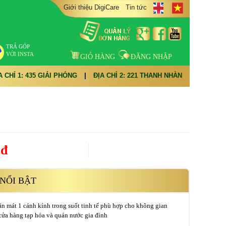
Giới thiệu DigiCare
Tin tức
TRẢ GÓP
VỚI INSTA
GIỎ HÀNG
ĐĂNG NHẬP
A CHỈ 1: 435 GIẢI PHÓNG
|
ĐỊA CHỈ 2: 221 THANH NHÀN
0đ
NỔI BẬT
ăn mát 1 cánh kính trong suốt tinh tế phù hợp cho không gian
ửa hàng tạp hóa và quán nước gia đình