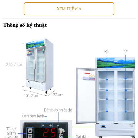
XEM THÊM
Thông số kỹ thuật
Công nghệ tiết kiệm
-
Động cơ Inverter
được tích hợp trên chiếc tủ mát Sanaky này
giúp máy vận hành êm ái, hệ thống máy nén duy trì nhiệt độ bên
trong tủ luôn ổn định, đồng thời giảm thiểu lượng điện năng hao
phí.
-
Gas R134a
là loại được dùng thay thế cho R12 trên tủ đông lẫn tủ