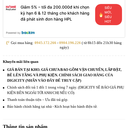
Giảm 5% – tối đa 200.000đ khi chọn
SIÊU
MỚI,
kỳ hạn 6 & 12 tháng cho khách hàng
SIÊU
đã phát sinh đơn hàng HPL
HOT
Powered by
Gọi mua hàng:
0945.172.266
-
0904.196.226
( từ 8h15 đến 21h30 hàng
ngày)
Khuyến mãi liên quan
GIÁ BÁN TẠI KHO. GIÁ CHƯA BAO GỒM VẬN CHUYỂN, LẮP ĐẶT,
BÊ LÊN TẦNG VÀ PHỤ KIỆN.
CHÍNH SÁCH GIAO HÀNG CỦA
DIGICITY (NHẤN VÀO ĐÂY ĐỂ TRUY CẬP)
Chính sách đổi trả 1 đổi 1 trong vòng 7 ngày. (DIGICITY SẼ BÁO GIÁ PHỤ
KIỆN BÊN NGOÀI TỚI ANH/CHỊ NẾU CÓ)
Thanh toán thuận tiện – Ưu đãi trả góp.
Bảo hành chính hãng tại nhà - Kích hoạt bảo hành điện tử.
Thông tin sản phẩm