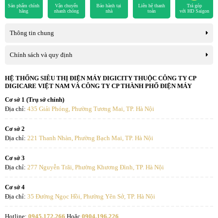
công nghệ làm lạnh, tiết kiệm điện hiệu quả, thích hợp với các mục
Sản phẩm chính
Vận chuyển
Bảo hành tại
Liên hệ thanh
Trả góp
hãng
nhanh chóng
nhà
toán
với HD Saigon
đích trữ lạnh, trưng bày thực phẩm nhờ lớp cửa kính trong suốt kết
hợp cùng công nghệ Low-E giúp ngăn tình trạng đọng hơi nước lên
Thông tin chung
cửa tủ.
Chính sách và quy định
HỆ THỐNG SIÊU THỊ ĐIỆN MÁY DIGICITY THUỘC CÔNG TY CP
DIGICARE VIỆT NAM VÀ CÔNG TY CP THÀNH PHỐ ĐIỆN MÁY
Cơ sở 1 (Trụ sở chính)
Địa chỉ:
435 Giải Phóng, Phường Tương Mai, TP. Hà Nội
Cơ sở 2
Địa chỉ:
221 Thanh Nhàn, Phường Bạch Mai, TP. Hà Nội
Cơ sở 3
Địa chỉ:
277 Nguyễn Trãi, Phường Khương Đình, TP. Hà Nội
Cơ sở 4
Địa chỉ:
35 Đường Ngọc Hồi, Phường Yên Sở, TP. Hà Nội
Hotline:
0945.172.266
Hoặc
0904.196.226