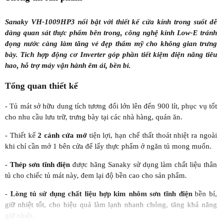
Sanaky VH-1009HP3 nổi bật với thiết kế cửa kính trong suốt dễ
dàng quan sát thực phẩm bên trong, công nghệ kính Low-E tránh
đọng nước càng làm tăng vẻ đẹp thẩm mỹ cho không gian trưng
bày. Tích hợp động cơ Inverter góp phần tiết kiệm điện năng tiêu
hao, hỗ trợ máy vận hành êm ái, bền bỉ.
Tổng quan thiết kế
- Tủ mát sở hữu dung tích tương đối lớn lên đến 900 lít, phục vụ tốt
cho nhu cầu lưu trữ, trưng bày tại các nhà hàng, quán ăn.
- Thiết kế
2 cánh cửa mở
tiện lợi, hạn chế thất thoát nhiệt ra ngoài
khi chỉ cần mở 1 bên cửa để lấy thực phẩm ở ngăn tủ mong muốn.
-
Thép sơn tĩnh điện
được hãng Sanaky sử dụng làm chất liệu thân
tủ cho chiếc tủ mát này, đem lại độ bền cao cho sản phẩm.
-
Lòng tủ sử dụng chất liệu hợp kim nhôm sơn tĩnh điện
bền bỉ,
giữ nhiệt tốt, cho hiệu quả làm lạnh nhanh chóng, tăng khả năng
giữ nhiệt.