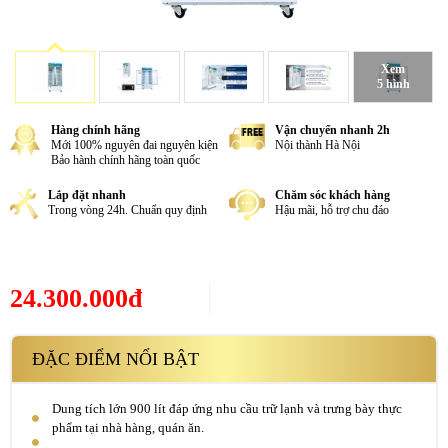
Xem
5 hình
Hàng chính hãng
Vận chuyển nhanh 2h
Mới 100% nguyên đai nguyên kiện
Nội thành Hà Nội
Bảo hành chính hãng toàn quốc
Lắp đặt nhanh
Chăm sóc khách hàng
Trong vòng 24h. Chuẩn quy định
Hậu mãi, hỗ trợ chu đáo
24.300.000đ
ĐẶC ĐIỂM NỔI BẬT
Dung tích lớn 900 lít đáp ứng nhu cầu trữ lạnh và trưng bày thực
phẩm tại nhà hàng, quán ăn.