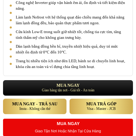
Công nghệ Inverter giúp vận hành êm ái, ổn định và tiết kiệm điện
năng.
Làm lạnh Nofrost với hệ thống quạt đảo chiều mang đến khả năng
làm lạnh đồng đều, bảo quản thực phẩm tươi ngon.
Cửa kính Low-E trong suốt giữ nhiệt tốt, chống tia cực tím, tăng
tính thẩm mỹ cho không gian trưng bày.
Dàn lạnh bằng đồng bền bỉ, truyền nhiệt hiệu quả, duy trì mức
nhiệt ổn định từ 0°C đến 10°C.
Trang bị nhiều tiện ích như đèn LED, bánh xe di chuyển linh hoạt,
khóa cửa an toàn và vỉ đựng chia tầng linh hoạt.
MUA NGAY
Giao hàng tận nơi - Giá tốt - An toàn
MUA NGAY - TRẢ SAU
MUA TRẢ GÓP
Insta - Không cần thẻ
Visa - Master - JCB
MUA NGAY
Giao Tận Nơi Hoặc Nhận Tại Cửa Hàng