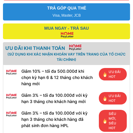
TRẢ GÓP QUA THẺ
Visa, Master, JCB
MUA NGAY - TRẢ SAU
ƯU ĐÃI KHI THANH TOÁN
(SỬ DỤNG KHI XÁC NHẬN KHOẢN VAY TRÊN TRANG CỦA TỔ CHỨC
TÀI CHÍNH)
Giảm 10% – tối đa 500.000đ khi
ƯU ĐÃI
HOT
chọn kỳ hạn 6 & 12 tháng cho khách
hàng mới
Giảm 3% – tối đa 100.000đ với kỳ
ƯU ĐÃI
HOT
hạn 3 tháng cho khách hàng mới
Giảm 3% – tối đa 100.000đ với kỳ
SIÊU
MỚI,
hạn 3 tháng cho khách hàng đã
SIÊU
phát sinh đơn hàng HPL
HOT