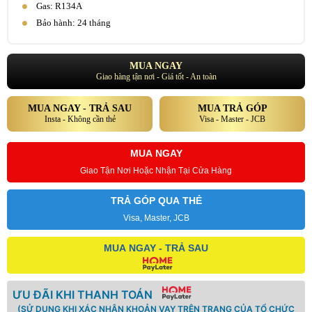
Gas: R134A
Bảo hành: 24 tháng
MUA NGAY
Giao hàng tận nơi - Giá tốt - An toàn
MUA NGAY - TRẢ SAU
MUA TRẢ GÓP
Insta - Không cần thẻ
Visa - Master - JCB
MUA NGAY
Giao Tận Nơi Hoặc Nhận Tại Cửa Hàng
TRẢ GÓP QUA THẺ
Visa, Master, JCB
MUA NGAY - TRẢ SAU
ƯU ĐÃI KHI THANH TOÁN
(SỬ DỤNG KHI XÁC NHẬN KHOẢN VAY TRÊN TRANG CỦA TỔ CHỨC