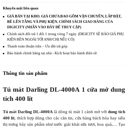
Khuyến mãi liên quan
GIÁ BÁN TẠI KHO. GIÁ CHƯA BAO GỒM VẬN CHUYỂN, LẮP ĐẶT,
BÊ LÊN TẦNG VÀ PHỤ KIỆN.
CHÍNH SÁCH GIAO HÀNG CỦA
DIGICITY (NHẤN VÀO ĐÂY ĐỂ TRUY CẬP)
Chính sách đổi trả 1 đổi 1 trong vòng 7 ngày. (DIGICITY SẼ BÁO GIÁ PHỤ
KIỆN BÊN NGOÀI TỚI ANH/CHỊ NẾU CÓ)
Thanh toán thuận tiện – Ưu đãi trả góp.
Bảo hành chính hãng tại nhà - Kích hoạt bảo hành điện tử.
Thông tin sản phẩm
Tủ mát Darling DL-4000A 1 cửa mở dung
tích 400 lít
Tủ mát Darling DL-4000A
là dòng tủ mát 1 cánh mở với
dung tích
400 lít
, thích hợp dùng cho các căn tin, cửa hàng bách hóa hay siêu
thị trưng bày sản phẩm như nước giải khát sữa tươi, hoa quả,… Tạo