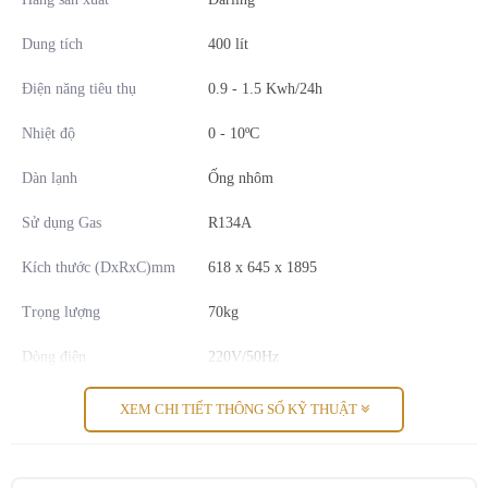
Đặt tủ ở các vị trí thoáng, tránh ánh nắng rọi trực tiếp. Đặt
cách tường tối thiểu 10 cm.
Dung tích
400 lít
Không dùng vải phủ lên tủ chống bụi.
Dùng ổ cắm điện riêng và chỉ sử dụng cho tủ mát.
Điện năng tiêu thụ
0.9 - 1.5 Kwh/24h
Khi nhận tủ không cắm điện liền, để sau 2h cho ổn định khí
ga bên trong.
Nhiệt độ
0 - 10ºC
Lần đầu cắm điện cho chạy không tải 1h, sau đó mới để đồ
vào.
Dàn lạnh
Ống nhôm
Sử dụng Gas
R134A
Kích thước (DxRxC)mm
618 x 645 x 1895
Trọng lượng
70kg
Dòng điện
220V/50Hz
Bảo hành
24 Tháng
XEM CHI TIẾT THÔNG SỐ KỸ THUẬT
Xuất xứ
Chính hãng