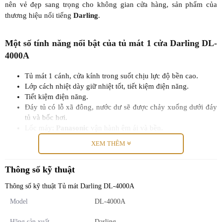
nên vẻ đẹp sang trọng cho không gian cửa hàng, sản phẩm của
thương hiệu nổi tiếng
Darling
.
Một số tính năng nổi bật của
tủ mát 1 cửa Darling DL-
4000A
Tủ mát 1 cánh, cửa kính trong suốt chịu lực độ bền cao.
Lớp cách nhiệt dày giữ nhiệt tốt, tiết kiệm điện năng.
Tiết kiệm điện năng.
Đáy tủ có lỗ xã đông, nước dư sẽ được chảy xuống dưới đáy
tủ và bốc hơi.
Lốc máy:
Panasonic
vận hành êm ái và bền.
Tay nắm phủ bạc sang trọng và dễ dàng vệ sinh.
XEM THÊM
Có nút điều chỉnh nhiệt độ bên trong.
Hệ thống làm lạnh bằng quạt lồng sóc tản hơi lạnh đều hơn.
Thông số kỹ thuật
Sử dụng ga R134a làm lạnh nhanh và thân thiện với môi
trường.
Thông số kỹ thuật Tủ mát Darling DL-4000A
Sản xuất theo công nghệ Nhật Bản.
Model
DL-4000A
Lưu ý khi sử dụng tủ mát Darling DL-4000A
Hãng sản xuất
Darling