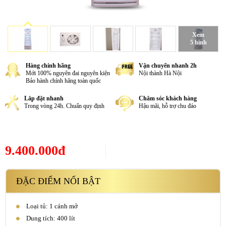
Xem
5 hình
Hàng chính hãng
Vận chuyển nhanh 2h
Mới 100% nguyên đai nguyên kiện
Nội thành Hà Nội
Bảo hành chính hãng toàn quốc
Lắp đặt nhanh
Chăm sóc khách hàng
Trong vòng 24h. Chuẩn quy định
Hậu mãi, hỗ trợ chu đáo
9.400.000đ
ĐẶC ĐIỂM NỔI BẬT
Loại tủ: 1 cánh mở
Dung tích: 400 lít