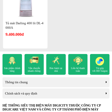
Tủ mát Darling 400 lít DL-4
000A
9.400.000đ
Sản phẩm chính
Vận chuyển
Bảo hành tại
Liên hệ thanh
Trả góp
hãng
nhanh chóng
nhà
toán
với HD Saigon
Thông tin chung
Chính sách và quy định
HỆ THỐNG SIÊU THỊ ĐIỆN MÁY DIGICITY THUỘC CÔNG TY CP
DIGICARE VIỆT NAM VÀ CÔNG TY CP THÀNH PHỐ ĐIỆN MÁY