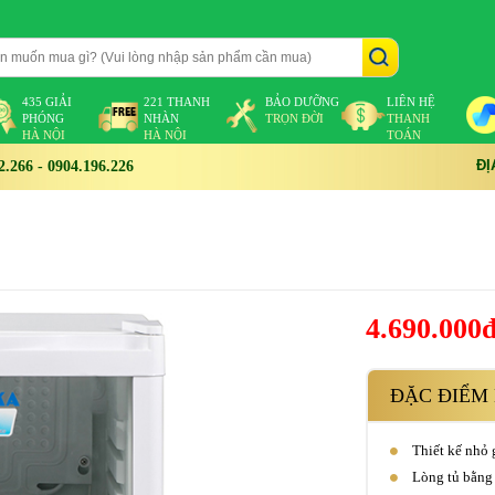
435 GIẢI
221 THANH
BẢO DƯỠNG
LIÊN HỆ
PHÓNG
NHÀN
TRỌN ĐỜI
THANH
HÀ NỘI
HÀ NỘI
TOÁN
ĐỊ
266 - 0904.196.226
4.690.000
ĐẶC ĐIỂM 
Thiết kế nhỏ 
Lòng tủ bằng 