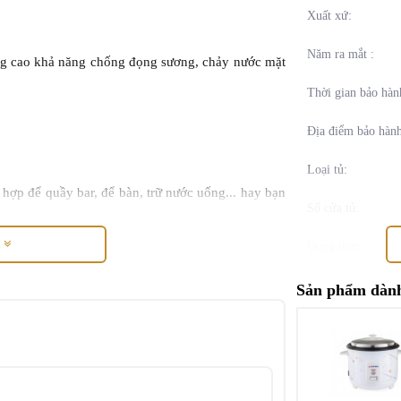
Xuất xứ:
Năm ra mắt :
âng cao khả năng chống đọng sương, chảy nước mặt
Thời gian bảo hàn
Địa điểm bảo hành
Loại tủ:
h hợp để quầy bar, để bàn, trữ nước uống... hay bạn
Số cửa tủ:
M
Dung tích:
 R600A làm mát hiệu quả, tiết kiệm điện, thân thiện
Công suất:
Sản phẩm dành
Nhiệt độ:
Điện năng tiêu thụ
Loại gas: