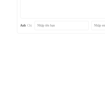
Tủ mát hoạt động với công suất 65W làm lạnh bằng dàn l
thực phẩm, đồ uống an toàn. Tủ mát tùy chỉnh nhiệt độ phù 
Anh
Chị