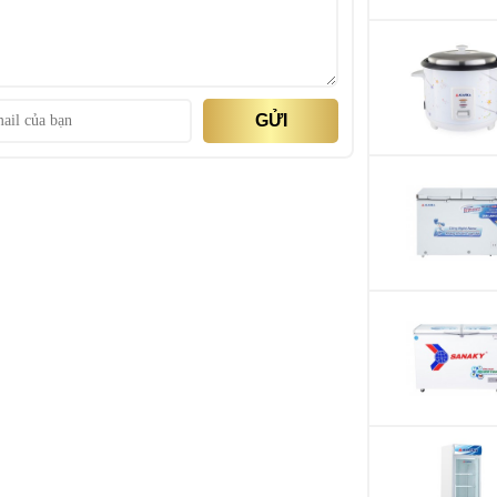
ạnh Coil nhôm bền bỉ, làm mát hiệu quả bảo quản
hợp bằng cơ đơn giản, tiện lợi.
Chất liệu cửa tủ:
Dàn lạnh:
GỬI
Khối lượng sản ph
Kích thước sản p