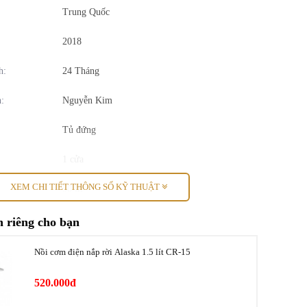
Trung Quốc
2018
h:
24 Tháng
:
Nguyễn Kim
Tủ đứng
1 cửa
XEM CHI TIẾT THÔNG SỐ KỸ THUẬT
50 lít
85W
 riêng cho bạn
0°C ~ 10°C
Nồi cơm điện nắp rời Alaska 1.5 lít CR-15
:
0.23kW/24h
520.000đ
R600a