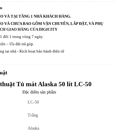
an
HO VÀ TẠI TẦNG 1 NHÀ KHÁCH HÀNG.
HO VÀ CHƯA BAO GỒM VẬN CHUYỂN, LẮP ĐẶT, VÀ PHỤ
CH GIAO HÀNG CỦA DIGICITY
 1 đổi 1 trong vòng 7 ngày.
iện – Ưu đãi trả góp.
g tại nhà - Kích hoạt bảo hành điện tử
uật
thuật Tủ mát Alaska 50 lít LC-50
Đặc điểm sản phẩm
LC-50
Trắng
Alaska