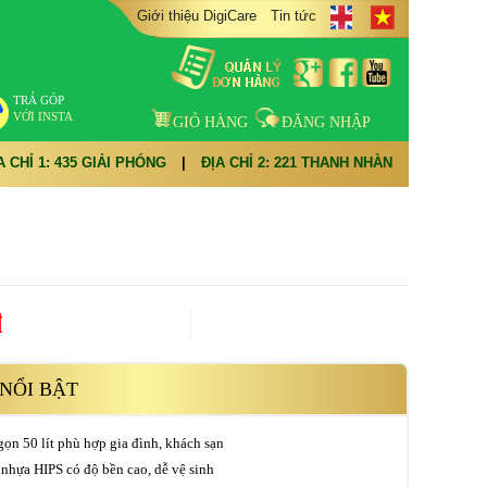
Giới thiệu DigiCare
Tin tức
TRẢ GÓP
VỚI INSTA
GIỎ HÀNG
ĐĂNG NHẬP
A CHỈ 1: 435 GIẢI PHÓNG
|
ĐỊA CHỈ 2: 221 THANH NHÀN
đ
NỔI BẬT
gọn 50 lít phù hợp gia đình, khách sạn
nhựa HIPS có độ bền cao, dễ vệ sinh