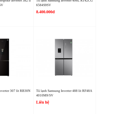
espoke Inverter 382 lí
Tủ lạnh Samsung Inverter 406L RT42CG
SV
6584S9SV
8.400.000đ
nverter 307 lít RB30N
Tủ lạnh Samsung Inverter 488 lít RF48A
4010M9/SV
Liên hệ