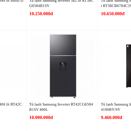
649 lít Multi D
Tủ lạnh Samsung Inverter 382 lít RT38C
Tủ lạnh Samsung B
G6584B1SV
t RT38CB6784C3
10.250.000đ
10.650.000đ
406 lít RT42C
Tủ lạnh Samsung Inverter RT42CG6584
Tủ lạnh Samsung I
B1SV 406L
4190BY/SV
10.000.000đ
9.460.000đ