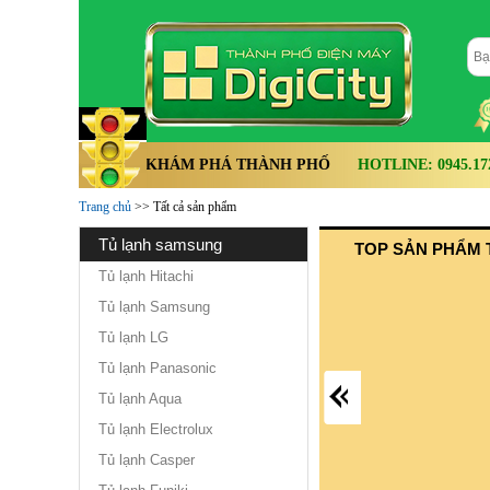
KHÁM PHÁ THÀNH PHỐ
HOTLINE: 0945.172.
Trang chủ
>> Tất cả sản phẩm
tủ lạnh samsung
TOP SẢN PHẨM 
Tủ lạnh Hitachi
Tủ lạnh Samsung
Tủ lạnh LG
Tủ lạnh Panasonic
Tủ lạnh Aqua
Tủ lạnh Electrolux
Tủ lạnh Casper