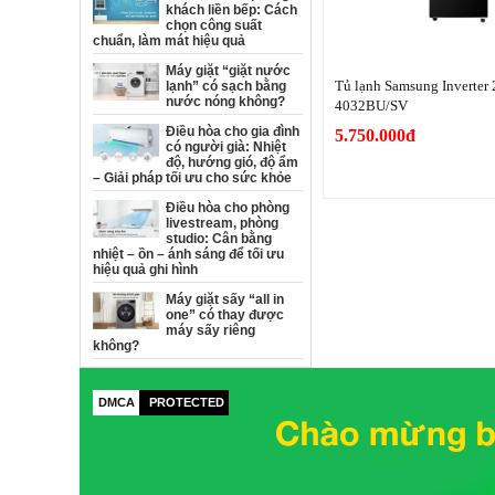
khách liền bếp: Cách
chọn công suất
chuẩn, làm mát hiệu quả
Máy giặt “giặt nước
Tủ lạnh Samsung Inverter
lạnh” có sạch bằng
nước nóng không?
4032BU/SV
Điều hòa cho gia đình
5.750.000đ
có người già: Nhiệt
độ, hướng gió, độ ẩm
– Giải pháp tối ưu cho sức khỏe
Điều hòa cho phòng
livestream, phòng
studio: Cân bằng
nhiệt – ồn – ánh sáng để tối ưu
hiệu quả ghi hình
Máy giặt sấy “all in
one” có thay được
máy sấy riêng
không?
DMCA
PROTECTED