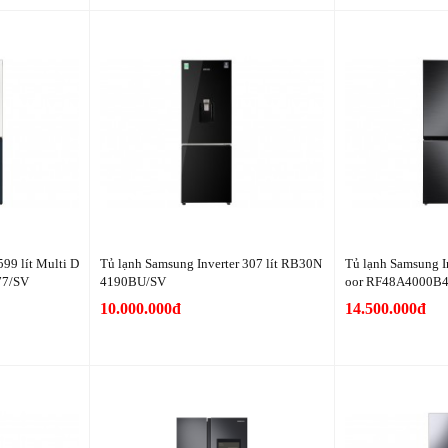
599 lít Multi D
Tủ lạnh Samsung Inverter 307 lít RB30N
Tủ lạnh Samsung In
77/SV
4190BU/SV
oor RF48A4000B
10.000.000đ
14.500.000đ