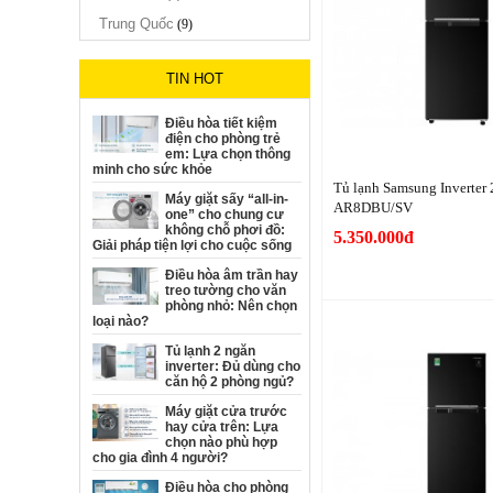
Trung Quốc
(9)
TIN HOT
Điều hòa tiết kiệm
điện cho phòng trẻ
em: Lựa chọn thông
minh cho sức khỏe
Tủ lạnh Samsung Inverter 
Máy giặt sấy “all-in-
AR8DBU/SV
one” cho chung cư
không chỗ phơi đồ:
5.350.000đ
Giải pháp tiện lợi cho cuộc sống
Điều hòa âm trần hay
treo tường cho văn
phòng nhỏ: Nên chọn
loại nào?
Tủ lạnh 2 ngăn
inverter: Đủ dùng cho
căn hộ 2 phòng ngủ?
Máy giặt cửa trước
hay cửa trên: Lựa
chọn nào phù hợp
cho gia đình 4 người?
Điều hòa cho phòng