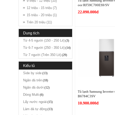
Tủ lạnh Samsung Inverter 
9 triệu - 12 triệu (10)
oor RF59C700ES9/SV
12 triệu - 15 triệu (7)
22.090.000đ
15 triệu - 20 triệu (1)
Trên 20 triệu (11)
dung tích
Từ 4-5 người (150 - 250 Lit)
(3)
Từ 6-7 người (250 - 350 Lit)
(14)
Từ 7 người (Trên 350 Lit)
(29)
kiểu tủ
Side by side
(13)
Ngăn đá trên
(18)
Ngăn đá dưới
(12)
Tủ lạnh Samsung Inverter 
Dòng Multi
(6)
B6784C3SV
Lấy nước ngoài
(15)
10.900.000đ
Làm đá tự động
(13)