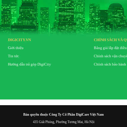
DIGICITY.VN
CHÍNH SÁCH VÀ Q
Giới thiệu
Bảng giá lắp đặt điều
Tin tức
Chính sách vận chuy
Hướng dẫn trả góp DigiCity
Chính sách bảo hành
Bản quyền thuộc Công Ty Cổ Phần DigiCare Việt Nam
435 Giải Phóng, Phường Tương Mai, Hà Nội