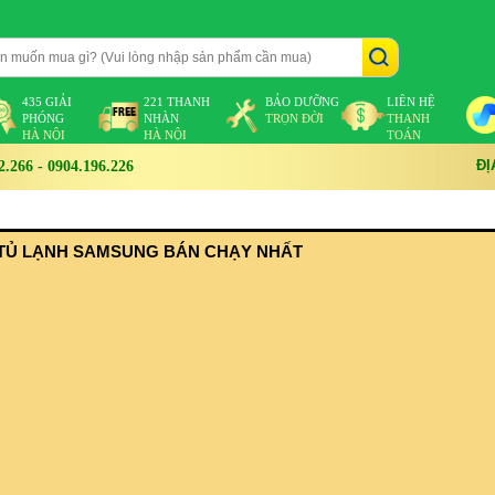
435 GIẢI
221 THANH
BẢO DƯỠNG
LIÊN HỆ
PHÓNG
NHÀN
TRỌN ĐỜI
THANH
HÀ NỘI
HÀ NỘI
TOÁN
ĐỊ
266 - 0904.196.226
TỦ LẠNH SAMSUNG BÁN CHẠY NHẤT