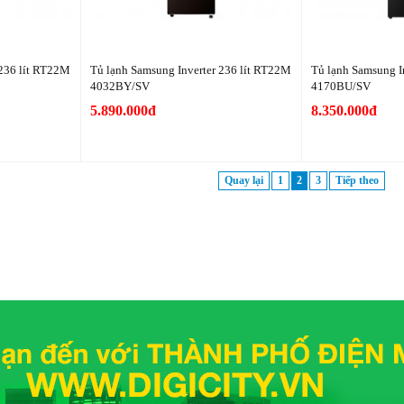
 236 lít RT22M
Tủ lạnh Samsung Inverter 236 lít RT22M
Tủ lạnh Samsung I
4032BY/SV
4170BU/SV
5.890.000đ
8.350.000đ
Quay lại
1
2
3
Tiếp theo