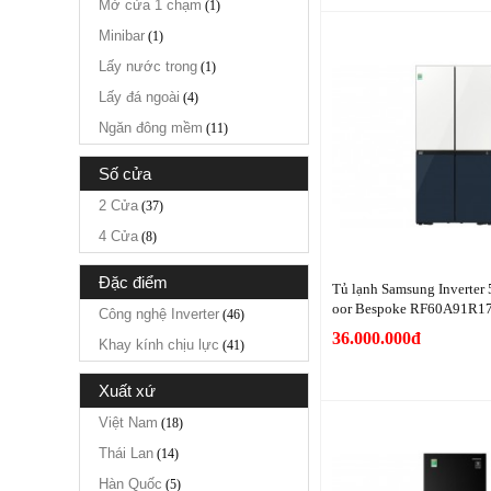
Mở cửa 1 chạm
(1)
Minibar
(1)
Lấy nước trong
(1)
Lấy đá ngoài
(4)
Ngăn đông mềm
(11)
số cửa
2 Cửa
(37)
4 Cửa
(8)
đặc điểm
Tủ lạnh Samsung Inverter 
oor Bespoke RF60A91R1
Công nghệ Inverter
(46)
36.000.000đ
Khay kính chịu lực
(41)
xuất xứ
Việt Nam
(18)
Thái Lan
(14)
Hàn Quốc
(5)