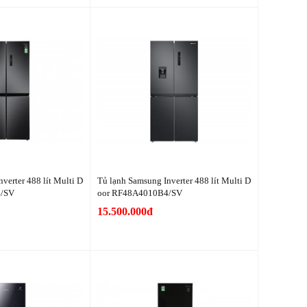
verter 488 lít Multi D
Tủ lạnh Samsung Inverter 488 lít Multi D
4/SV
oor RF48A4010B4/SV
15.500.000đ