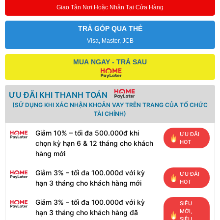
Giao Tận Nơi Hoặc Nhận Tại Cửa Hàng
TRẢ GÓP QUA THẺ
Visa, Master, JCB
MUA NGAY - TRẢ SAU
ƯU ĐÃI KHI THANH TOÁN
(SỬ DỤNG KHI XÁC NHẬN KHOẢN VAY TRÊN TRANG CỦA TỔ CHỨC
TÀI CHÍNH)
Giảm 10% – tối đa 500.000đ khi
ƯU ĐÃI
HOT
chọn kỳ hạn 6 & 12 tháng cho khách
hàng mới
Giảm 3% – tối đa 100.000đ với kỳ
ƯU ĐÃI
HOT
hạn 3 tháng cho khách hàng mới
Giảm 3% – tối đa 100.000đ với kỳ
SIÊU
MỚI,
hạn 3 tháng cho khách hàng đã
SIÊU