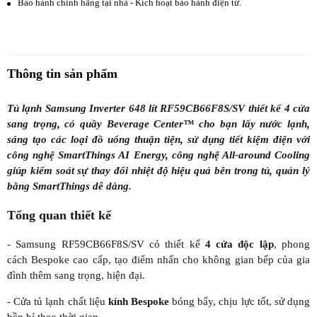
Bảo hành chính hãng tại nhà - Kích hoạt bảo hành điện tử.
Thông tin sản phẩm
Tủ lạnh Samsung Inverter 648 lít RF59CB66F8S/SV thiết kế 4 cửa
sang trọng, có quầy Beverage Center™ cho bạn lấy nước lạnh,
sáng tạo các loại đồ uống thuận tiện, sử dụng tiết kiệm điện với
công nghệ SmartThings AI Energy, công nghệ All-around Cooling
giúp kiểm soát sự thay đổi nhiệt độ hiệu quả bên trong tủ, quản lý
bằng SmartThings dễ dàng.
Tổng quan thiết kế
- Samsung RF59CB66F8S/SV có thiết kế
4 cửa độc lập
, phong
cách Bespoke cao cấp, tạo điểm nhấn cho không gian bếp của gia
đình thêm sang trọng, hiện đại.
- Cửa tủ lạnh chất liệu
kính Bespoke
bóng bẩy, chịu lực tốt, sử dụng