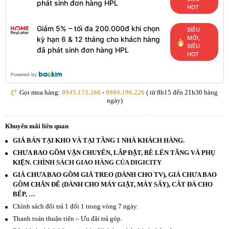
phát sinh đơn hàng HPL
HOT
Giảm 5% – tối đa 200.000đ khi chọn
SIÊU
MỚI,
kỳ hạn 6 & 12 tháng cho khách hàng
SIÊU
đã phát sinh đơn hàng HPL
HOT
Powered by
Gọi mua hàng:
0945.172.266
-
0904.196.226
( từ 8h15 đến 21h30 hàng
ngày)
Khuyến mãi liên quan
GIÁ BÁN TẠI KHO VÀ TẠI TẦNG 1 NHÀ KHÁCH HÀNG.
CHƯA BAO GỒM VẬN CHUYỂN, LẮP ĐẶT, BÊ LÊN TẦNG VÀ PHỤ
KIỆN.
CHÍNH SÁCH GIAO HÀNG CỦA DIGICITY
GIÁ CHƯA BAO GỒM GIÁ TREO (DÀNH CHO TV), GIÁ CHƯA BAO
GỒM CHÂN ĐẾ (DÀNH CHO MÁY GIẶT, MÁY SẤY), CẮT ĐÁ CHO
BẾP, …
Chính sách đổi trả 1 đổi 1 trong vòng 7 ngày.
Thanh toán thuận tiện – Ưu đãi trả góp.