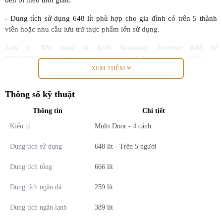
bền bỉ theo thời gian.
- Dung tích sử dụng 648 lít phù hợp cho gia đình có trên 5 thành
viên hoặc nhu cầu lưu trữ thực phẩm lớn sử dụng.
Lưu ý: Khi mua tủ lạnh Samsung Inverter 648 lít
RF59CB66F8S/SV từ ngày 01/11/2022 sẽ được bảo hành động cơ
XEM THÊM
máy nén 20 năm. Các sản phẩm mua trước ngày 01/11/2022 đều
được bảo hành động cơ máy nén 10 năm.
Thông số kỹ thuật
Thông tin
Chi tiết
Kiểu tủ
Multi Door - 4 cánh
Dung tích sử dụng
648 lít - Trên 5 người
Dung tích tổng
666 lít
Dung tích ngăn đá
259 lít
Dung tích ngăn lạnh
389 lít