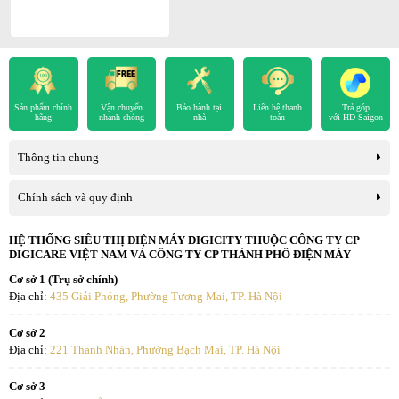
- Dung tích
259 lít
.
- Có hệ thống làm đá tự động nhỏ hơn các tủ thông thường giúp mở
rộng không gian lưu trữ ở ngăn đá nhưng vẫn đảm bảo cung cấp đủ
lượng đá sạch cho bạn sử dụng bất kỳ khi nào mình muốn.
Sản phẩm chính
Vận chuyển
Bảo hành tại
Liên hệ thanh
Trả góp
hãng
nhanh chóng
nhà
toán
với HD Saigon
- Ngăn đá thiết kế nhiều ngăn, kệ cho bạn tiện bố trí thực phẩm cần
đông lạnh một cách gọn gàng, ngăn nắp.
Thông tin chung
Chính sách và quy định
HỆ THỐNG SIÊU THỊ ĐIỆN MÁY DIGICITY THUỘC CÔNG TY CP
DIGICARE VIỆT NAM VÀ CÔNG TY CP THÀNH PHỐ ĐIỆN MÁY
Cơ sở 1 (Trụ sở chính)
Địa chỉ:
435 Giải Phóng, Phường Tương Mai, TP. Hà Nội
Cơ sở 2
Địa chỉ:
221 Thanh Nhàn, Phường Bạch Mai, TP. Hà Nội
Cơ sở 3