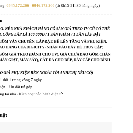
àng:
0945.172.266 - 0946.172.266
(từ 8h15-21h30 hàng ngày)
an
HO.
NẾU NHÀ KHÁCH HÀNG CÓ SẴN GIÁ TREO TV CŨ CÓ THỂ
 CÔNG LẮP LÀ 100.000Đ / 1 SẢN PHẨM / 1 LẦN LẮP ĐẶT
GỒM VẬN CHUYỂN, LẮP ĐẶT, BÊ LÊN TẦNG VÀ PHỤ KIỆN.
AO HÀNG CỦA DIGICITY (NHẤN VÀO ĐÂY ĐỂ TRUY CẬP)
GỒM GIÁ TREO (DÀNH CHO TV), GIÁ CHƯA BAO GỒM CHÂN
ÁY GIẶT, MÁY SẤY), CẮT ĐÁ CHO BẾP, DÂY CẤP CHO BÌNH
ÁO GIÁ PHỤ KIỆN BÊN NGOÀI TỚI ANH/CHỊ NẾU CÓ)
 1 đổi 1 trong vòng 7 ngày.
iện – Ưu đãi trả góp.
g tại nhà - Kích hoạt bảo hành điện tử.
uật