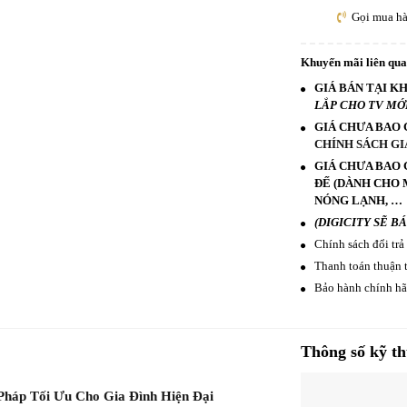
Gọi mua h
Khuyến mãi liên qu
GIÁ BÁN TẠI K
LẮP CHO TV MỚI,
GIÁ CHƯA BAO 
CHÍNH SÁCH GI
GIÁ CHƯA BAO 
ĐẾ (DÀNH CHO M
NÓNG LẠNH, …
(DIGICITY SẼ B
Chính sách đổi trả
Thanh toán thuận t
Bảo hành chính hãn
Thông số kỹ th
háp Tối Ưu Cho Gia Đình Hiện Đại