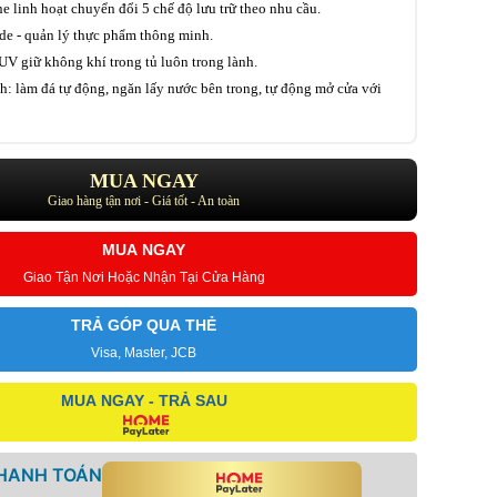
 linh hoạt chuyển đổi 5 chế độ lưu trữ theo nhu cầu.
ide​ - quản lý thực phẩm thông minh.
UV giữ không khí trong tủ luôn trong lành.
ch: làm đá tự động, ngăn lấy nước bên trong, tự động mở cửa với
MUA NGAY
Giao hàng tận nơi - Giá tốt - An toàn
MUA NGAY
Giao Tận Nơi Hoặc Nhận Tại Cửa Hàng
TRẢ GÓP QUA THẺ
Visa, Master, JCB
MUA NGAY - TRẢ SAU
THANH TOÁN