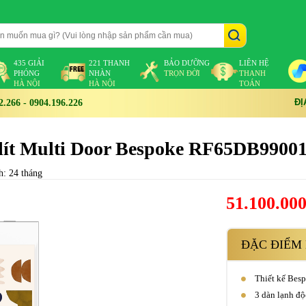
435 GIẢI
221 THANH
BẢO DƯỠNG
LIÊN HỆ
PHÓNG
NHÀN
TRỌN ĐỜI
THANH
HÀ NỘI
HÀ NỘI
TOÁN
ĐỊ
266 - 0904.196.226
 lít Multi Door Bespoke RF65DB9900
h: 24 tháng
51.100.00
ĐẶC ĐIỂM 
Thiết kế Besp
3 dàn lạnh độ