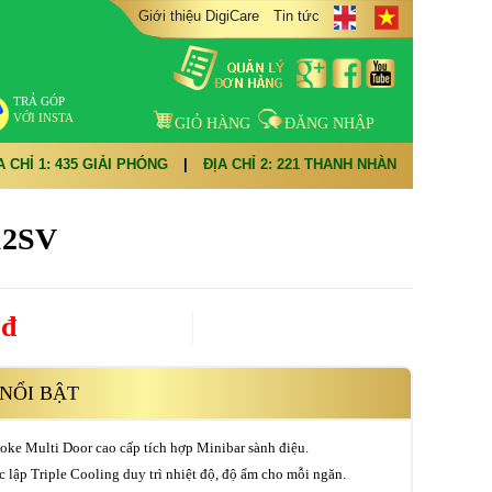
Giới thiệu DigiCare
Tin tức
TRẢ GÓP
VỚI INSTA
GIỎ HÀNG
ĐĂNG NHẬP
A CHỈ 1: 435 GIẢI PHÓNG
|
ĐỊA CHỈ 2: 221 THANH NHÀN
12SV
0đ
NỔI BẬT
oke Multi Door cao cấp tích hợp Minibar sành điệu.
c lập Triple Cooling duy trì nhiệt độ, độ ẩm cho mỗi ngăn.