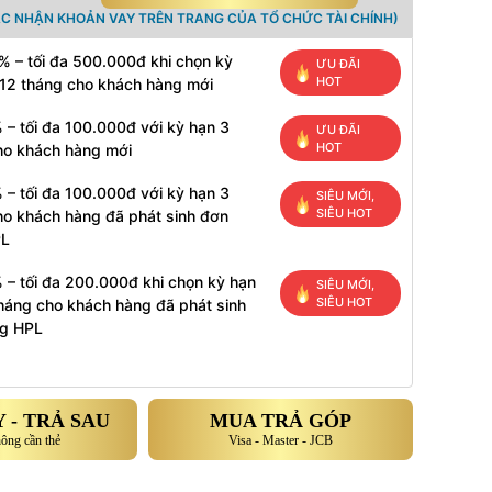
ÁC NHẬN KHOẢN VAY TRÊN TRANG CỦA TỔ CHỨC TÀI CHÍNH)
% – tối đa 500.000đ khi chọn kỳ
ƯU ĐÃI
HOT
 12 tháng cho khách hàng mới
 – tối đa 100.000đ với kỳ hạn 3
ƯU ĐÃI
HOT
ho khách hàng mới
 – tối đa 100.000đ với kỳ hạn 3
SIÊU MỚI,
SIÊU HOT
ho khách hàng đã phát sinh đơn
PL
 – tối đa 200.000đ khi chọn kỳ hạn
SIÊU MỚI,
SIÊU HOT
tháng cho khách hàng đã phát sinh
g HPL
 - TRẢ SAU
MUA TRẢ GÓP
hông cần thẻ
Visa - Master - JCB