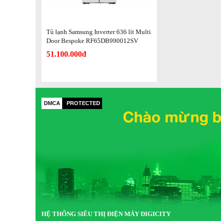
sắp hết hạn, từ đó tránh lãng phí và đảm bảo sức khỏe cho c
Tủ lạnh Samsung Inverter 636 lít Multi
Door Bespoke RF65DB990012SV
51.100.000đ
DMCA
PROTECTED
HỆ THỐNG SIÊU THỊ ĐIỆN MÁY DIGICITY