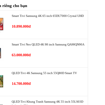
 riêng cho bạn
665 lít
Smart Tivi Samsung 4K 65 inch 65DU7000 Crystal UHD
250 lít
10.890.000đ
nh
386 lít
ạnh
Mặt gương soi
Smart Tivi Neo QLED 4K 98 inch Samsung QA98QN90A
ăn lạnh
Kính cường lực
63.000.000đ
gas, dàn
Ống dẫn gas bằng Đồng & Nhôm - Lá tản nhiệt
bằng Nhôm Aluminium
QLED Tivi 4K Samsung 55 inch 55Q80D Smart TV
2024
14.700.000đ
Hàn Quốc
n năng
QLED Tivi Khung Tranh Samsung 4K 55 inch 55LS03D