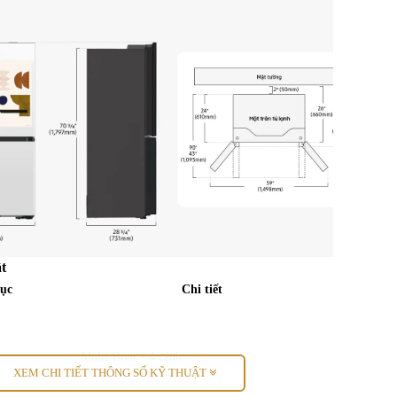
t
ục
Chi tiết
Multi Door - 4 cánh
XEM CHI TIẾT THÔNG SỐ KỸ THUẬT
636 lít - Trên 5 người