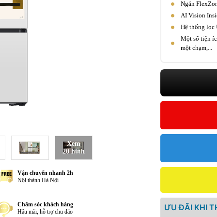
Ngăn FlexZone
AI Vision Ins
Hệ thống lọc 
Một số tiện í
một chạm,...
Xem
20 hình
Vận chuyển nhanh 2h
Nội thành Hà Nội
Chăm sóc khách hàng
ƯU ĐÃI KHI 
Hậu mãi, hỗ trợ chu đáo