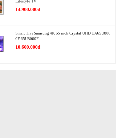
ụ công bố
Lifestyle TV
729 kWh/năm
14.900.000đ
ệm điện
Digital Inverter, SmartThings AI Energy
Smart Tivi Samsung 4K 65 inch Crystal UHD UA65U800
uản và làm
0F 65U8000F
10.600.000đ
Làm lạnh chuyên sâu - Precise Cooling-Fridge,
nh
Precise Cooling-Freezer, 3 Dàn lạnh độc lập
Triple Cooling
Ngăn FlexZone 5 chế độ chuyển đổi linh hoạt,
ản thực
Tấm kim loại Metal Cooling giúp giữ lạnh hiệu
quả và hạn chế tình trạng mất nhiệt
khuẩn, khử
Hệ thống lọc UV Deodorizing