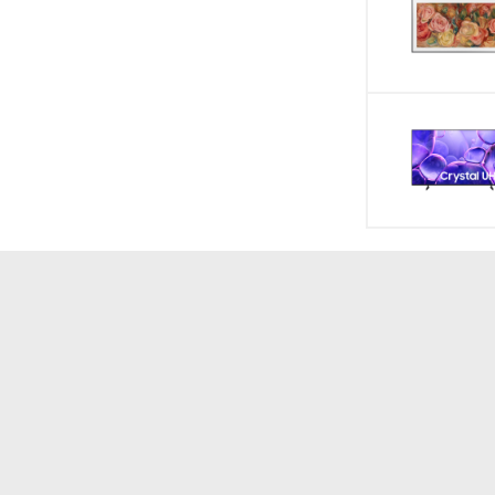
Công suất tiêu th
theo TCVN
Công nghệ tiết ki
Công nghệ bảo q
lạnh
Công nghệ làm lạ
Công nghệ bảo qu
phẩm
Công nghệ kháng 
mùi
à phân loại thực phẩm một cách tự động. Với khả
Tiện ích
 còn lo lắng về việc quên mất thực phẩm nào đang
ụng của thực phẩm, đưa ra cảnh báo khi thực phẩm