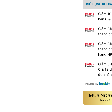
(SỬ DỤNG KHI X
Giảm 10
hạn 6 &
Giảm 3%
tháng c
Giảm 3%
tháng c
hàng H
Giảm 5%
6 & 12 
đơn hàn
Powered by
MUA NGAY
Insta - K