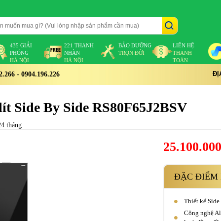
435 GIẢI
221 THANH
BẢO DƯỠNG
LIÊN HỆ
PHÓNG
NHÀN
TRỌN ĐỜI
THANH
HÀ NỘI
HÀ NỘI
TOÁN
ĐỊ
266 - 0904.196.226
 lít Side By Side RS80F65J2BSV
24 tháng
25.100.00
ĐẶC ĐIỂM 
Thiết kế Side
Công nghệ All