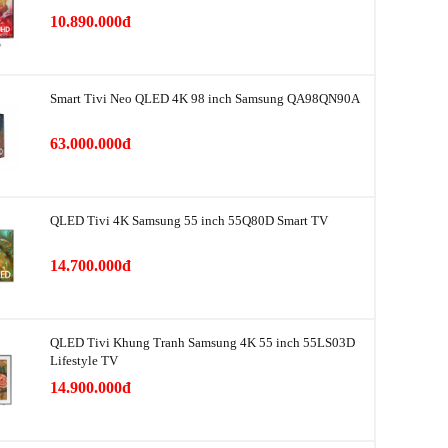
lạnh
416 lít
10.890.000đ
lạnh
Mặt gương soi
găn lạnh
Kính cường lực
Smart Tivi Neo QLED 4K 98 inch Samsung QA98QN90A
n gas, dàn
Ống dẫn gas bằng Đồng & Nhôm
63.000.000đ
Lá tản nhiệt bằng Nhôm Aluminium
2025
QLED Tivi 4K Samsung 55 inch 55Q80D Smart TV
Trung Quốc
14.700.000đ
hụ công bố
625 kWh/năm
QLED Tivi Khung Tranh Samsung 4K 55 inch 55LS03D
Digital Inverter
iệm điện
Lifestyle TV
Công nghệ SmartThings AI Energy
14.900.000đ
Công nghệ Metal Cooling
ạnh
Công nghệ All-Around Cooling giúp kiểm soát