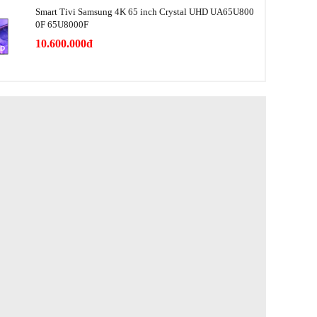
chặt chẽ sự thay đổi nhiệt độ
Smart Tivi Samsung 4K 65 inch Crystal UHD UA65U800
0F 65U8000F
g khuẩn,
10.600.000đ
Bộ lọc khử mùi UV Deodorizer
Điều khiển bằng giọng nói với Bixby Voice
Tự động mở cửa chỉ với một chạm
Tăng không gian lưu trữ nhờ công nghệ
SpaceMax
Quản lí thông minh SmartThings
Làm lạnh nhanh
Cảnh báo mở cửa
Lấy đá bên ngoài
Làm đông nhanh
Tủ lớn - Side by Side - 2 cánh
R-600a
Digital Inverter