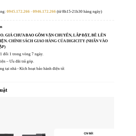
àng:
0945.172.266 - 0946.172.266
(từ 8h15-21h30 hàng ngày)
an
HO. GIÁ CHƯA BAO GỒM VẬN CHUYỂN, LẮP ĐẶT, BÊ LÊN
IỆN.
CHÍNH SÁCH GIAO HÀNG CỦA DIGICITY (NHẤN VÀO
ẬP)
 1 đổi 1 trong vòng 7 ngày.
iện – Ưu đãi trả góp.
g tại nhà - Kích hoạt bảo hành điện tử.
uật