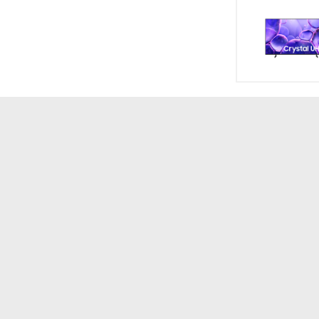
Công nghệ khán
khử mùi
Tiện ích
RS80F65J2BSV chính là công nghệ làm lạnh vòm đa
chặt chẽ sự thay đổi nhiệt độ và luân chuyển hơi
ch thông minh bên trong tủ. Nhờ đó, nhiệt độ và độ
ngon lâu hơn. So với các hệ thống làm lạnh thông
ịnh, All-around Cooling đảm bảo rằng mọi ngóc ngách
ặt một hộp sữa ở cánh cửa tủ và một bó rau ở ngăn
Loại tủ
giữ trọn vẹn hương vị và dưỡng chất. Điều này khác
 cửa có thể bị ấm hơn và thực phẩm ở sâu bên trong
Chất làm lạnh
Máy nén