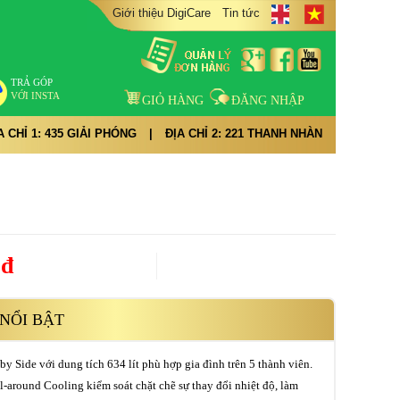
Giới thiệu DigiCare
Tin tức
TRẢ GÓP
VỚI INSTA
GIỎ HÀNG
ĐĂNG NHẬP
A CHỈ 1: 435 GIẢI PHÓNG
|
ĐỊA CHỈ 2: 221 THANH NHÀN
0đ
NỔI BẬT
 by Side với dung tích 634 lít phù hợp gia đình trên 5 thành viên.
-around Cooling kiểm soát chặt chẽ sự thay đổi nhiệt độ, làm