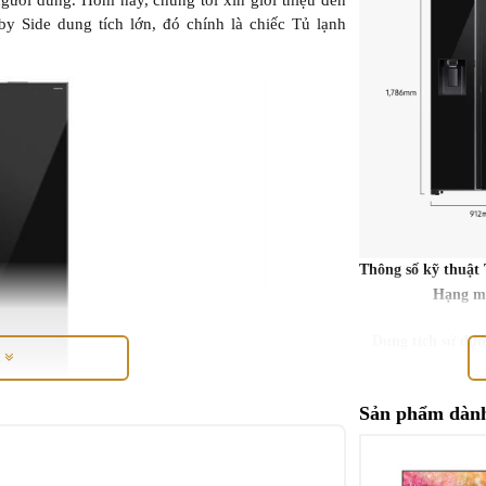
gười dùng. Hôm nay, chúng tôi xin giới thiệu đến
y Side dung tích lớn, đó chính là chiếc Tủ lạnh
Thông số kỹ thuật 
Hạng m
Dung tích sử dụ
M
Dung tích tổng
Sản phẩm dành
Dung tích ngăn 