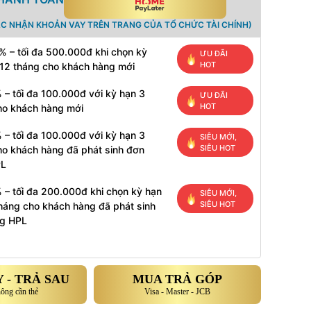
ÁC NHẬN KHOẢN VAY TRÊN TRANG CỦA TỔ CHỨC TÀI CHÍNH)
% – tối đa 500.000đ khi chọn kỳ
ƯU ĐÃI
HOT
 12 tháng cho khách hàng mới
 – tối đa 100.000đ với kỳ hạn 3
ƯU ĐÃI
HOT
ho khách hàng mới
 – tối đa 100.000đ với kỳ hạn 3
SIÊU MỚI,
SIÊU HOT
ho khách hàng đã phát sinh đơn
PL
 – tối đa 200.000đ khi chọn kỳ hạn
SIÊU MỚI,
SIÊU HOT
tháng cho khách hàng đã phát sinh
g HPL
 - TRẢ SAU
MUA TRẢ GÓP
hông cần thẻ
Visa - Master - JCB