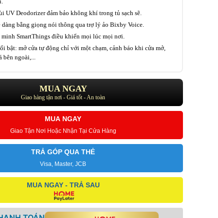
u.
i UV Deodorizer đảm bảo không khí trong tủ sạch sẽ.
 dàng bằng giọng nói thông qua trợ lý ảo Bixby Voice.
 minh SmartThings điều khiển mọi lúc mọi nơi.
nổi bật: mở cửa tự động chỉ với một chạm, cảnh báo khi cửa mở,
 bên ngoài,...
MUA NGAY
Giao hàng tận nơi - Giá tốt - An toàn
MUA NGAY
Giao Tận Nơi Hoặc Nhận Tại Cửa Hàng
TRẢ GÓP QUA THẺ
Visa, Master, JCB
MUA NGAY - TRẢ SAU
THANH TOÁN