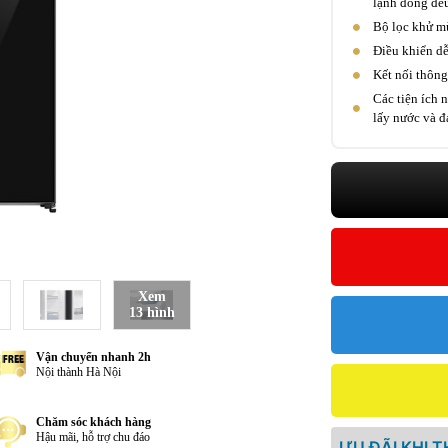
lạnh đồng đề
Bộ lọc khử mù
Điều khiển dễ
Kết nối thông
Các tiện ích 
lấy nước và đá
Xem
13 hình
Vận chuyển nhanh 2h
Nội thành Hà Nội
Chăm sóc khách hàng
Hậu mãi, hỗ trợ chu đáo
ƯU ĐÃI KHI 