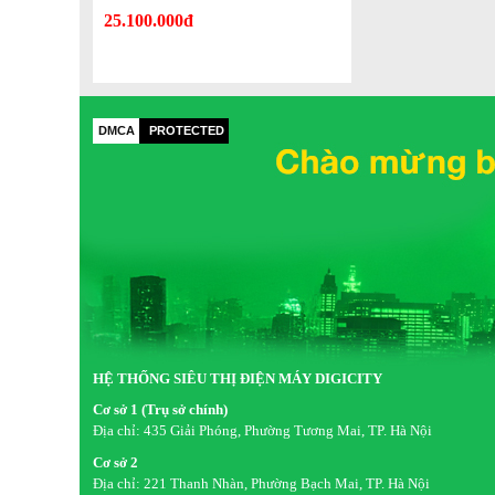
25.100.000đ
DMCA
PROTECTED
HỆ THỐNG SIÊU THỊ ĐIỆN MÁY DIGICITY
Không Khí Trong Lành Với UV Deodorizer
Cơ sở 1 (Trụ sở chính)
Địa chỉ:
435 Giải Phóng, Phường Tương Mai, TP. Hà Nội
Vấn đề mùi hôi khó chịu bên trong tủ lạnh luôn là
Cơ sở 2
RS80F65J2BSV được trang bị bộ lọc khử mùi UV Deodorizer
Địa chỉ:
221 Thanh Nhàn, Phường Bạch Mai, TP. Hà Nội
và nấm mốc gây ra. Công nghệ UV còn có khả năng tự làm