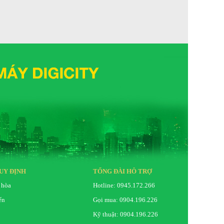
Đen
Tay cầm ẩn
 minh
Bên trong
Ngăn lấy nước & đá ngoài
Có
Nhiệt đới
3 Star
Có
UY ĐỊNH
TỔNG ĐÀI HỖ TRỢ
Có
 hòa
Hotline: 0945.172.266
 minh
Ứng dụng SmartThings
ển
Gọi mua: 0904.196.226
Kỹ thuật: 0904.196.226
Cao:
178,6 cm (có bản lề)