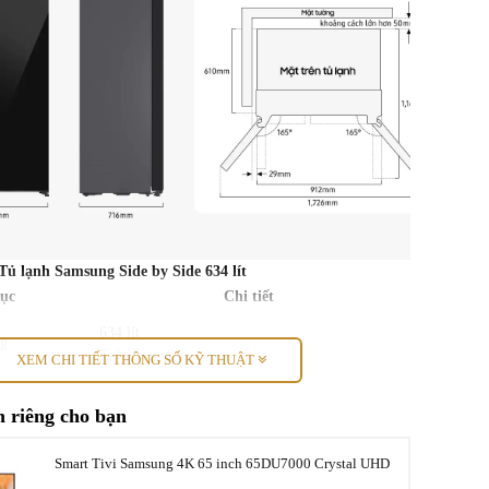
Tủ lạnh Samsung Side by Side 634 lít
ục
Chi tiết
634 lít
ng
Trên 5 người
XEM CHI TIẾT THÔNG SỐ KỸ THUẬT
660 lít
 riêng cho bạn
đá
218 lít
Smart Tivi Samsung 4K 65 inch 65DU7000 Crystal UHD