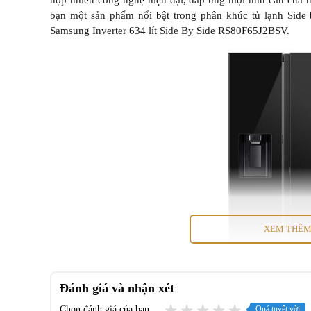
hợp nhiều công nghệ hiện đại, đáp ứng mọi nhu cầu của n
bạn một sản phẩm nổi bật trong phân khúc tủ lạnh Side b
Samsung Inverter 634 lít Side By Side RS80F65J2BSV.
XEM THÊ
Đánh giá và nhận xét
Chọn đánh giá của bạn
Quá tuyệt vời