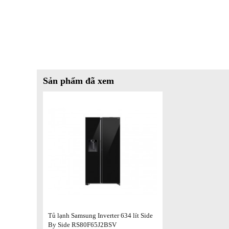
Sản phẩm đã xem
Làm Lạnh Toàn Diện AllAround Cooling
Một trong những công nghệ nổi bật của tủ lạnh Samsung 
chiều All-around Cooling. Công nghệ này giúp kiểm soát 
lạnh đều đặn thông qua hệ thống lỗ khí được bố trí một cá
ẩm luôn được duy trì ở mức ổn định, giúp thực phẩm tươi 
thường chỉ tập trung thổi khí lạnh ở một vài vị trí nhất đ
trong tủ đều được làm lạnh đồng đều. Hãy hình dung bạn đ
dưới cùng, cả hai đều được bảo quản ở nhiệt độ lý tưởng, 
biệt hoàn toàn so với các tủ lạnh cũ, nơi thực phẩm ở gần
có thể bị đóng băng.
Tủ lạnh Samsung Inverter 634 lít Side
By Side RS80F65J2BSV