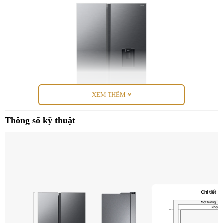
XEM THÊM
Thông số kỹ thuật
Thiết Kế Phẳng Hiện Đại – Hài Hòa Với Mọi Gian Bếp
Tủ lạnh Samsung Side By Side được thiết kế với phong cách phẳng,
giảm thiểu chi tiết thừa, tạo nên vẻ đẹp tinh tế và sang trọng. Tay
cầm và bảng điều khiển được tích hợp một cách khéo léo, mang
đến sự liền mạch cho tổng thể gian bếp. Chất liệu thép không gỉ cao