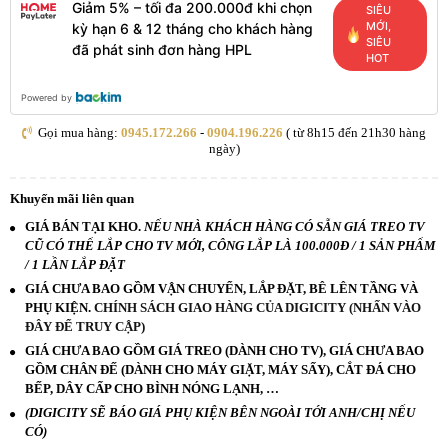
Giảm 5% – tối đa 200.000đ khi chọn
SIÊU
MỚI,
kỳ hạn 6 & 12 tháng cho khách hàng
SIÊU
đã phát sinh đơn hàng HPL
HOT
Powered by
Gọi mua hàng:
0945.172.266
-
0904.196.226
( từ 8h15 đến 21h30 hàng
ngày)
Khuyến mãi liên quan
GIÁ BÁN TẠI KHO.
NẾU NHÀ KHÁCH HÀNG CÓ SẴN GIÁ TREO TV
CŨ CÓ THỂ LẮP CHO TV MỚI, CÔNG LẮP LÀ 100.000Đ / 1 SẢN PHẨM
/ 1 LẦN LẮP ĐẶT
GIÁ CHƯA BAO GỒM VẬN CHUYỂN, LẮP ĐẶT, BÊ LÊN TẦNG VÀ
PHỤ KIỆN.
CHÍNH SÁCH GIAO HÀNG CỦA DIGICITY (NHẤN VÀO
ĐÂY ĐỂ TRUY CẬP)
GIÁ CHƯA BAO GỒM GIÁ TREO (DÀNH CHO TV), GIÁ CHƯA BAO
GỒM CHÂN ĐẾ (DÀNH CHO MÁY GIẶT, MÁY SẤY), CẮT ĐÁ CHO
BẾP, DÂY CẤP CHO BÌNH NÓNG LẠNH, …
(DIGICITY SẼ BÁO GIÁ PHỤ KIỆN BÊN NGOÀI TỚI ANH/CHỊ NẾU
CÓ)