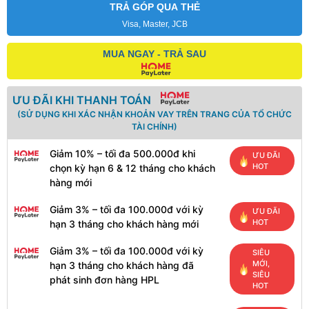
TRẢ GÓP QUA THẺ
Visa, Master, JCB
MUA NGAY - TRẢ SAU
ƯU ĐÃI KHI THANH TOÁN
(SỬ DỤNG KHI XÁC NHẬN KHOẢN VAY TRÊN TRANG CỦA TỔ CHỨC
TÀI CHÍNH)
Giảm 10% – tối đa 500.000đ khi
ƯU ĐÃI
HOT
chọn kỳ hạn 6 & 12 tháng cho khách
hàng mới
Giảm 3% – tối đa 100.000đ với kỳ
ƯU ĐÃI
HOT
hạn 3 tháng cho khách hàng mới
Giảm 3% – tối đa 100.000đ với kỳ
SIÊU
MỚI,
hạn 3 tháng cho khách hàng đã
SIÊU
phát sinh đơn hàng HPL
HOT