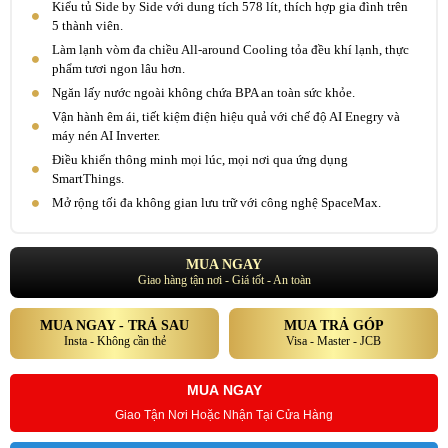
Kiểu tủ Side by Side với dung tích 578 lít, thích hợp gia đình trên
5 thành viên.
Làm lạnh vòm đa chiều All-around Cooling tỏa đều khí lạnh, thực
phẩm tươi ngon lâu hơn.
Ngăn lấy nước ngoài không chứa BPA an toàn sức khỏe.
Vận hành êm ái, tiết kiệm điện hiệu quả với chế độ AI Enegry và
máy nén AI Inverter.
Điều khiển thông minh mọi lúc, mọi nơi qua ứng dụng
SmartThings.
Mở rộng tối đa không gian lưu trữ với công nghệ SpaceMax.
MUA NGAY
Giao hàng tận nơi - Giá tốt - An toàn
MUA NGAY - TRẢ SAU
MUA TRẢ GÓP
Insta - Không cần thẻ
Visa - Master - JCB
MUA NGAY
Giao Tận Nơi Hoặc Nhận Tại Cửa Hàng