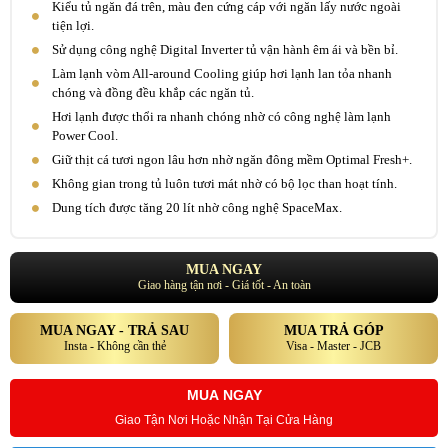
Kiểu tủ ngăn đá trên, màu đen cứng cáp với ngăn lấy nước ngoài
tiện lợi.
Sử dụng công nghệ Digital Inverter tủ vận hành êm ái và bền bỉ.
Làm lạnh vòm All-around Cooling giúp hơi lạnh lan tỏa nhanh
chóng và đồng đều khắp các ngăn tủ.
Hơi lạnh được thổi ra nhanh chóng nhờ có công nghệ làm lạnh
Power Cool.
Giữ thịt cá tươi ngon lâu hơn nhờ ngăn đông mềm Optimal Fresh+.
Không gian trong tủ luôn tươi mát nhờ có bộ lọc than hoạt tính.
Dung tích được tăng 20 lít nhờ công nghệ SpaceMax.
MUA NGAY
Giao hàng tận nơi - Giá tốt - An toàn
MUA NGAY - TRẢ SAU
MUA TRẢ GÓP
Insta - Không cần thẻ
Visa - Master - JCB
MUA NGAY
Giao Tận Nơi Hoặc Nhận Tại Cửa Hàng