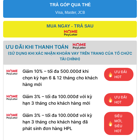
TRẢ GÓP QUA THẺ
Visa, Master, JCB
MUA NGAY - TRẢ SAU
ƯU ĐÃI KHI THANH TOÁN
(SỬ DỤNG KHI XÁC NHẬN KHOẢN VAY TRÊN TRANG CỦA TỔ CHỨC
TÀI CHÍNH)
Giảm 10% – tối đa 500.000đ khi
ƯU ĐÃI
HOT
chọn kỳ hạn 6 & 12 tháng cho khách
hàng mới
Giảm 3% – tối đa 100.000đ với kỳ
ƯU ĐÃI
HOT
hạn 3 tháng cho khách hàng mới
Giảm 3% – tối đa 100.000đ với kỳ
SIÊU
MỚI,
hạn 3 tháng cho khách hàng đã
SIÊU
phát sinh đơn hàng HPL
HOT