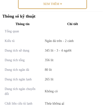
XEM THÊM
Thông số kỹ thuật
Thông tin
Chi tiết
Tổng quan
* Hình ảnh chỉ mang tính chất minh họa
Kiểu tủ
Ngăn đá trên - 2 cánh
Ngăn đá
Dung tích sử dụng
345 lít - 3 - 4 người
- Dung tích
ngăn đá 80 lít
khá rộng rãi, với phần ngăn đựng bên
Dung tích tổng
356 lít
trong và ngăn trên cánh tủ để người dùng dễ dàng sắp xếp đa dạng
nhiều loại thực phẩm khác nhau.
Dung tích ngăn đá
80 lít
-
Hộp đá xoay
tiện lợi tạo các viên đá nhỏ để thưởng thức nước
Dung tích ngăn lạnh
265 lít
lạnh ngay khi cần.
Dung tích ngăn chuyển
Không có
Ngăn lạnh
đổi
- Phần ngăn lạnh có
dung tích 265 lít
có các khay kệ để phân chia
Chất liệu cửa tủ lạnh
Thép không gỉ