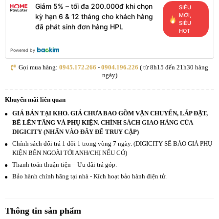
Giảm 5% – tối đa 200.000đ khi chọn
SIÊU
MỚI,
kỳ hạn 6 & 12 tháng cho khách hàng
SIÊU
đã phát sinh đơn hàng HPL
HOT
Powered by
Gọi mua hàng:
0945.172.266
-
0904.196.226
( từ 8h15 đến 21h30 hàng
ngày)
Khuyến mãi liên quan
GIÁ BÁN TẠI KHO. GIÁ CHƯA BAO GỒM VẬN CHUYỂN, LẮP ĐẶT,
BÊ LÊN TẦNG VÀ PHỤ KIỆN.
CHÍNH SÁCH GIAO HÀNG CỦA
DIGICITY (NHẤN VÀO ĐÂY ĐỂ TRUY CẬP)
Chính sách đổi trả 1 đổi 1 trong vòng 7 ngày. (DIGICITY SẼ BÁO GIÁ PHỤ
KIỆN BÊN NGOÀI TỚI ANH/CHỊ NẾU CÓ)
Thanh toán thuận tiện – Ưu đãi trả góp.
Bảo hành chính hãng tại nhà - Kích hoạt bảo hành điện tử.
Thông tin sản phẩm