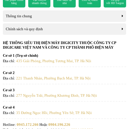
hãng
nhanh chóng
nhà
toán
với HD Saigon
Thông tin chung
Chính sách và quy định
* Hình ảnh chỉ mang tính chất minh họa
HỆ THỐNG SIÊU THỊ ĐIỆN MÁY DIGICITY THUỘC CÔNG TY CP
Công nghệ kháng khuẩn, khử mùi
DIGICARE VIỆT NAM VÀ CÔNG TY CP THÀNH PHỐ ĐIỆN MÁY
Cơ sở 1 (Trụ sở chính)
Được trang bị thêm
bộ lọc than hoạt tính
nhờ đó tủ lạnh
Địa chỉ:
435 Giải Phóng, Phường Tương Mai, TP. Hà Nội
Inverter này sẽ giữ được độ tươi ngon và sạch khuẩn đảm bảo an
toàn vệ sinh thực phẩm.
Cơ sở 2
Địa chỉ:
221 Thanh Nhàn, Phường Bạch Mai, TP. Hà Nội
Cơ sở 3
Địa chỉ:
277 Nguyễn Trãi, Phường Khương Đình, TP. Hà Nội
Cơ sở 4
Địa chỉ:
35 Đường Ngọc Hồi, Phường Yên Sở, TP. Hà Nội
Hotline:
0945.172.266
Hoặc
0904.196.226