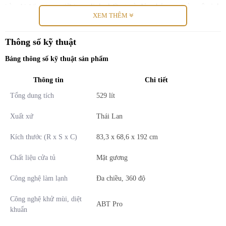
trì sự tươi ngon, giữ trọn dinh dưỡng và đảm bảo an toàn vệ sinh
XEM THÊM
thực phẩm. Nhiều gia đình Việt gặp tình trạng rau củ nhanh héo, thịt
cá dễ lẫn mùi hoặc tiêu tốn điện năng khi sử dụng tủ lạnh truyền
thống. Giải pháp tối ưu nằm ở Tủ lạnh 4 cửa AQR-M600XA(GB)
Thông số kỹ thuật
mặt gương đen – sản phẩm cao cấp đến từ Aqua với hàng loạt công
Bảng thông số kỹ thuật sản phẩm
nghệ tiên tiến giúp giải quyết triệt để những vấn đề trên.
Thông tin
Chi tiết
Tổng dung tích
529 lít
Xuất xứ
Thái Lan
Kích thước (R x S x C)
83,3 x 68,6 x 192 cm
Chất liệu cửa tủ
Mặt gương
Công nghệ làm lạnh
Đa chiều, 360 độ
Công nghệ khử mùi, diệt
ABT Pro
khuẩn
Phần thân