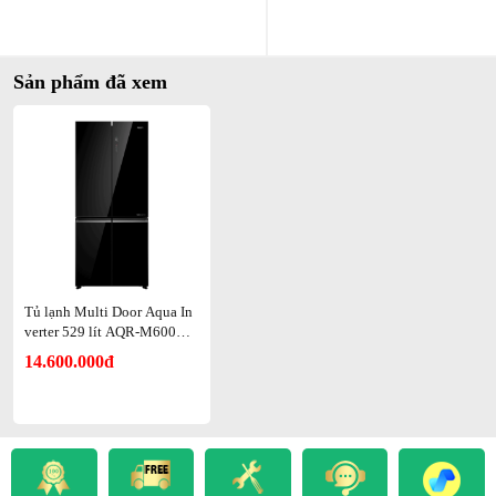
Sản phẩm đã xem
Hiệu quả
AQR-M600XA(GB) giúp rau củ tươi lâu đến 7 ngày, hạn chế
thất thoát vitamin và dưỡng chất.
Samsung mạnh về tính năng thông minh nhưng hiệu quả bảo
quản rau củ chưa tối ưu.
LG chú trọng độ bền nhưng ngăn ẩm chưa duy trì độ tươi tốt
như Aqua.
Tủ lạnh Multi Door Aqua In
verter 529 lít AQR-M600XA
Dòng thấp cấp dễ gây lẫn mùi, thực phẩm nhanh hỏng.
(GB)
14.600.000đ