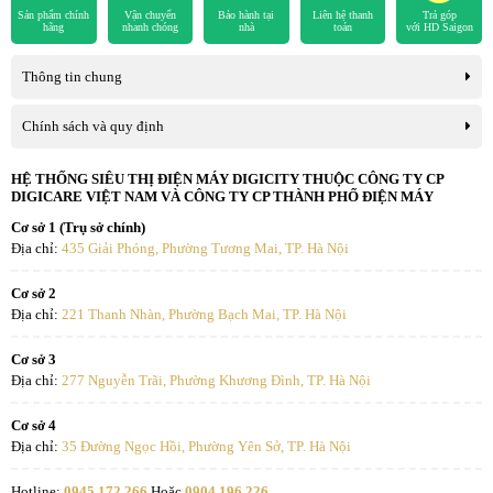
Sản phẩm chính
Vận chuyển
Bảo hành tại
Liên hệ thanh
Trả góp
hãng
nhanh chóng
nhà
toán
với HD Saigon
Thông tin chung
Chính sách và quy định
Giá cả
HỆ THỐNG SIÊU THỊ ĐIỆN MÁY DIGICITY THUỘC CÔNG TY CP
DIGICARE VIỆT NAM VÀ CÔNG TY CP THÀNH PHỐ ĐIỆN MÁY
AQR-M600XA(GB) có mức giá hợp lý so với tính năng đa
Cơ sở 1 (Trụ sở chính)
dạng, công nghệ bảo quản tiên tiến.
Địa chỉ:
435 Giải Phóng, Phường Tương Mai, TP. Hà Nội
Samsung và LG thường có giá cao hơn do tích hợp tính năng
Cơ sở 2
giải trí và thiết kế đặc thù.
Địa chỉ:
221 Thanh Nhàn, Phường Bạch Mai, TP. Hà Nội
Aqua dòng thấp cấp rẻ hơn nhưng hạn chế nhiều tính năng
cần thiết.
Cơ sở 3
Địa chỉ:
277 Nguyễn Trãi, Phường Khương Đình, TP. Hà Nội
Cơ sở 4
Địa chỉ:
35 Đường Ngọc Hồi, Phường Yên Sở, TP. Hà Nội
Hotline:
0945.172.266
Hoặc
0904.196.226