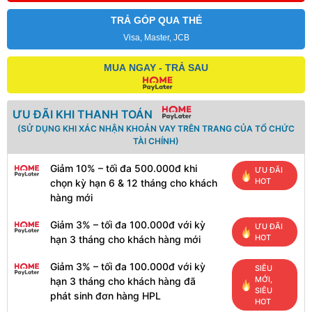
TRẢ GÓP QUA THẺ
Visa, Master, JCB
MUA NGAY - TRẢ SAU
ƯU ĐÃI KHI THANH TOÁN
(SỬ DỤNG KHI XÁC NHẬN KHOẢN VAY TRÊN TRANG CỦA TỔ CHỨC
TÀI CHÍNH)
Giảm 10% – tối đa 500.000đ khi
ƯU ĐÃI
HOT
chọn kỳ hạn 6 & 12 tháng cho khách
hàng mới
Giảm 3% – tối đa 100.000đ với kỳ
ƯU ĐÃI
HOT
hạn 3 tháng cho khách hàng mới
Giảm 3% – tối đa 100.000đ với kỳ
SIÊU
MỚI,
hạn 3 tháng cho khách hàng đã
SIÊU
phát sinh đơn hàng HPL
HOT