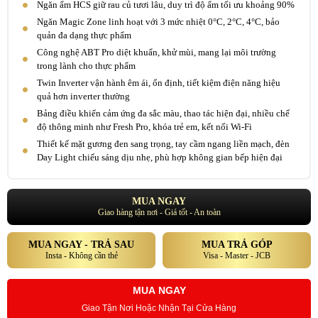
Ngăn ẩm HCS giữ rau củ tươi lâu, duy trì độ ẩm tối ưu khoảng 90%
Ngăn Magic Zone linh hoạt với 3 mức nhiệt 0°C, 2°C, 4°C, bảo
quản đa dạng thực phẩm
Công nghệ ABT Pro diệt khuẩn, khử mùi, mang lại môi trường
trong lành cho thực phẩm
Twin Inverter vận hành êm ái, ổn định, tiết kiệm điện năng hiệu
quả hơn inverter thường
Bảng điều khiển cảm ứng đa sắc màu, thao tác hiện đại, nhiều chế
độ thông minh như Fresh Pro, khóa trẻ em, kết nối Wi-Fi
Thiết kế mặt gương đen sang trọng, tay cầm ngang liền mạch, đèn
Day Light chiếu sáng dịu nhẹ, phù hợp không gian bếp hiện đại
MUA NGAY
Giao hàng tận nơi - Giá tốt - An toàn
MUA NGAY - TRẢ SAU
MUA TRẢ GÓP
Insta - Không cần thẻ
Visa - Master - JCB
MUA NGAY
Giao Tận Nơi Hoặc Nhận Tại Cửa Hàng