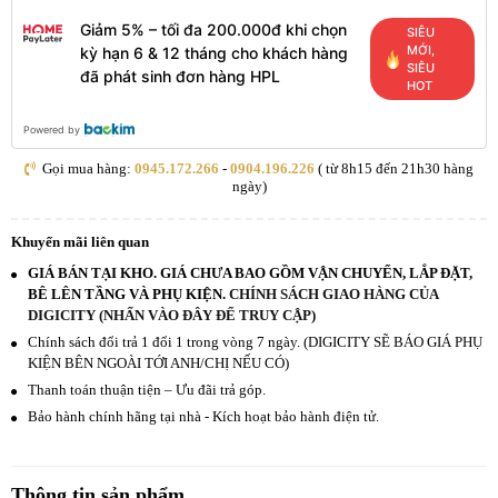
Giảm 5% – tối đa 200.000đ khi chọn
SIÊU
MỚI,
kỳ hạn 6 & 12 tháng cho khách hàng
SIÊU
đã phát sinh đơn hàng HPL
HOT
Powered by
Gọi mua hàng:
0945.172.266
-
0904.196.226
( từ 8h15 đến 21h30 hàng
ngày)
Khuyến mãi liên quan
GIÁ BÁN TẠI KHO. GIÁ CHƯA BAO GỒM VẬN CHUYỂN, LẮP ĐẶT,
BÊ LÊN TẦNG VÀ PHỤ KIỆN.
CHÍNH SÁCH GIAO HÀNG CỦA
DIGICITY (NHẤN VÀO ĐÂY ĐỂ TRUY CẬP)
Chính sách đổi trả 1 đổi 1 trong vòng 7 ngày. (DIGICITY SẼ BÁO GIÁ PHỤ
KIỆN BÊN NGOÀI TỚI ANH/CHỊ NẾU CÓ)
Thanh toán thuận tiện – Ưu đãi trả góp.
Bảo hành chính hãng tại nhà - Kích hoạt bảo hành điện tử.
Thông tin sản phẩm