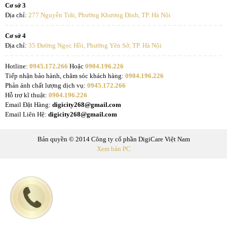
Cơ sở 3
Địa chỉ:
277 Nguyễn Trãi, Phường Khương Đình, TP. Hà Nội
Cơ sở 4
Địa chỉ:
35 Đường Ngọc Hồi, Phường Yên Sở, TP. Hà Nội
Hotline:
0945.172.266
Hoặc
0904.196.226
Tiếp nhận bảo hành, chăm sóc khách hàng:
0904.196.226
Phản ánh chất lượng dịch vụ:
0945.172.266
Hỗ trợ kĩ thuật:
0904.196.226
Email Đặt Hàng:
digicity268@gmail.com
Email Liên Hệ:
digicity268@gmail.com
Bản quyền © 2014 Công ty cổ phần DigiCare Việt Nam
Xem bản PC