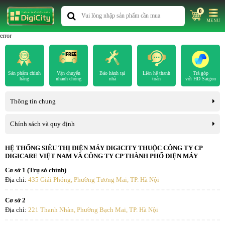
0
MENU
error
Sản phẩm chính
Vận chuyển
Bảo hành tại
Liên hệ thanh
Trả góp
hãng
nhanh chóng
nhà
toán
với HD Saigon
Thông tin chung
Chính sách và quy định
HỆ THỐNG SIÊU THỊ ĐIỆN MÁY DIGICITY THUỘC CÔNG TY CP
DIGICARE VIỆT NAM VÀ CÔNG TY CP THÀNH PHỐ ĐIỆN MÁY
Cơ sở 1 (Trụ sở chính)
Địa chỉ:
435 Giải Phóng, Phường Tương Mai, TP. Hà Nội
Cơ sở 2
Địa chỉ:
221 Thanh Nhàn, Phường Bạch Mai, TP. Hà Nội