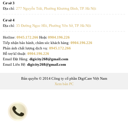
Cơ sở 3
Địa chỉ:
277 Nguyễn Trãi, Phường Khương Đình, TP. Hà Nội
Cơ sở 4
Địa chỉ:
35 Đường Ngọc Hồi, Phường Yên Sở, TP. Hà Nội
Hotline:
0945.172.266
Hoặc
0904.196.226
Tiếp nhận bảo hành, chăm sóc khách hàng:
0904.196.226
Phản ánh chất lượng dịch vụ:
0945.172.266
Hỗ trợ kĩ thuật:
0904.196.226
Email Đặt Hàng:
digicity268@gmail.com
Email Liên Hệ:
digicity268@gmail.com
Bản quyền © 2014 Công ty cổ phần DigiCare Việt Nam
Xem bản PC