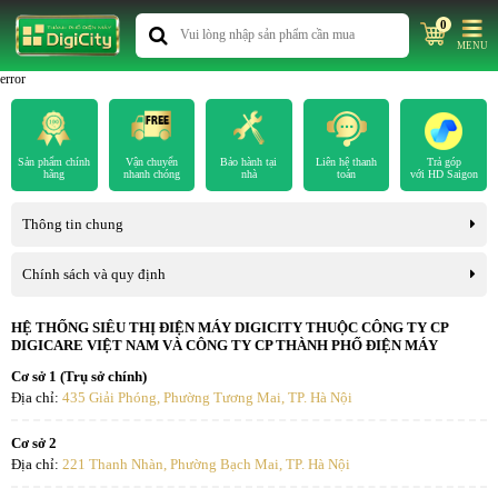
0
MENU
error
Sản phẩm chính
Vận chuyển
Bảo hành tại
Liên hệ thanh
Trả góp
hãng
nhanh chóng
nhà
toán
với HD Saigon
Thông tin chung
Chính sách và quy định
HỆ THỐNG SIÊU THỊ ĐIỆN MÁY DIGICITY THUỘC CÔNG TY CP
DIGICARE VIỆT NAM VÀ CÔNG TY CP THÀNH PHỐ ĐIỆN MÁY
Cơ sở 1 (Trụ sở chính)
Địa chỉ:
435 Giải Phóng, Phường Tương Mai, TP. Hà Nội
Cơ sở 2
Địa chỉ:
221 Thanh Nhàn, Phường Bạch Mai, TP. Hà Nội