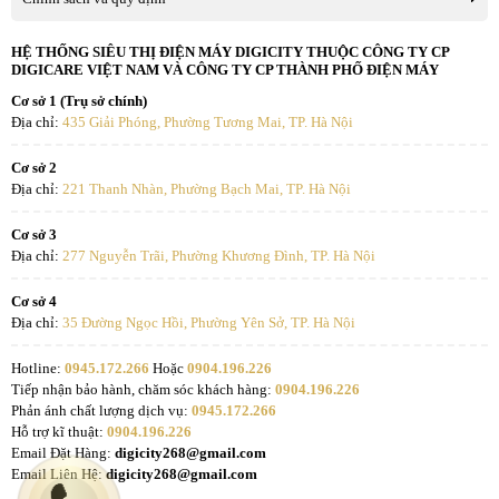
HỆ THỐNG SIÊU THỊ ĐIỆN MÁY DIGICITY THUỘC CÔNG TY CP
DIGICARE VIỆT NAM VÀ CÔNG TY CP THÀNH PHỐ ĐIỆN MÁY
Cơ sở 1 (Trụ sở chính)
Địa chỉ:
435 Giải Phóng, Phường Tương Mai, TP. Hà Nội
Cơ sở 2
Địa chỉ:
221 Thanh Nhàn, Phường Bạch Mai, TP. Hà Nội
Cơ sở 3
Địa chỉ:
277 Nguyễn Trãi, Phường Khương Đình, TP. Hà Nội
Cơ sở 4
Địa chỉ:
35 Đường Ngọc Hồi, Phường Yên Sở, TP. Hà Nội
Hotline:
0945.172.266
Hoặc
0904.196.226
Tiếp nhận bảo hành, chăm sóc khách hàng:
0904.196.226
Phản ánh chất lượng dịch vụ:
0945.172.266
Hỗ trợ kĩ thuật:
0904.196.226
Email Đặt Hàng:
digicity268@gmail.com
Email Liên Hệ:
digicity268@gmail.com