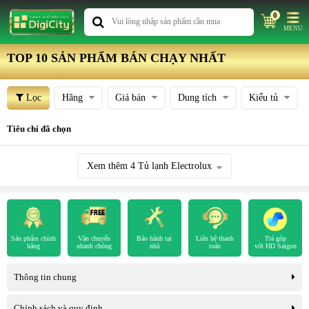
0
MENU
TOP 10 SẢN PHẨM BÁN CHẠY NHẤT
Lọc
Hãng
Giá bán
Dung tích
Kiểu tủ
Tiêu chí đã chọn
Xem thêm
4
Tủ lạnh Electrolux
Sản phẩm chính
Vận chuyển
Bảo hành tại
Liên hệ thanh
Trả góp
hãng
nhanh chóng
nhà
toán
với HD Saigon
Thông tin chung
Chính sách và quy định