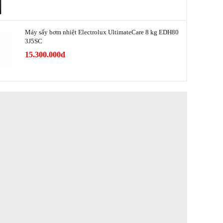
Ngăn đông mềm bảo quản thực phẩm
Tùy chỉnh độ ẩm tự động Auto Humidity
Máy sấy bơm nhiệt Electrolux UltimateCare 8 kg EDH80
Bảng điều khiển ngoài cảm ứng
3J5SC
Chế độ kỳ nghỉ
15.300.000đ
Lấy nước bên ngoài
Lấy đá viên, đá bào bên ngoài
Khay kính cường lực : 3
Ngăn rau quả TasteLock: 2 hộc
Ngăn chứa ở cửa : 4
Bình chứa nước
Máy làm đá
Đèn LED
Làm lạnh nhanh
Khay trứng
Khay ngăn đá : 2
g
Hộc ngăn đá: 1 hộc
Ngăn chứa ở cửa : 2