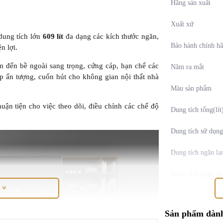
Hãng sản xuất
Xuất xứ
dung tích lớn
609 lít
đa dạng các kích thước ngăn,
Bảo hành chính h
n lợi.
m đến bề ngoài sang trọng, cứng cáp, hạn chế các
Năm ra mắt
đẹp ấn tượng, cuốn hút cho không gian nội thất nhà
Màu sản phẩm
thuận tiện cho việc theo dõi, điều chỉnh các chế độ
Dung tích tổng(lít
Dung tích sử dụng
Dung tích ngăn lạ
Dung tích ngăn đá
M
Dung tích ngăn ch
Sản phẩm dành
Số người sử dụng