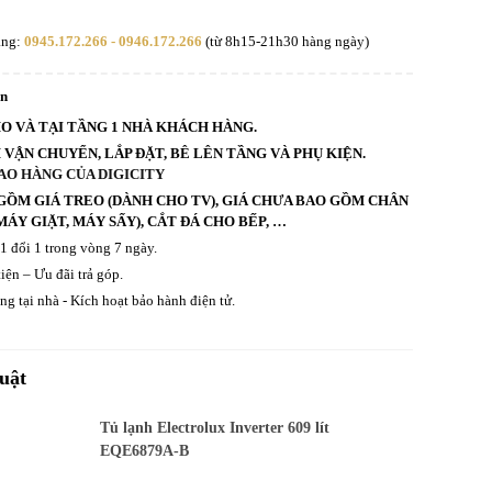
àng:
0945.172.266 - 0946.172.266
(từ 8h15-21h30 hàng ngày)
an
HO VÀ TẠI TẦNG 1 NHÀ KHÁCH HÀNG.
VẬN CHUYỂN, LẮP ĐẶT, BÊ LÊN TẦNG VÀ PHỤ KIỆN.
AO HÀNG CỦA DIGICITY
GỒM GIÁ TREO (DÀNH CHO TV), GIÁ CHƯA BAO GỒM CHÂN
ÁY GIẶT, MÁY SẤY), CẮT ĐÁ CHO BẾP, …
 1 đổi 1 trong vòng 7 ngày.
iện – Ưu đãi trả góp.
g tại nhà - Kích hoạt bảo hành điện tử.
uật
Tủ lạnh Electrolux Inverter 609 lít
EQE6879A-B