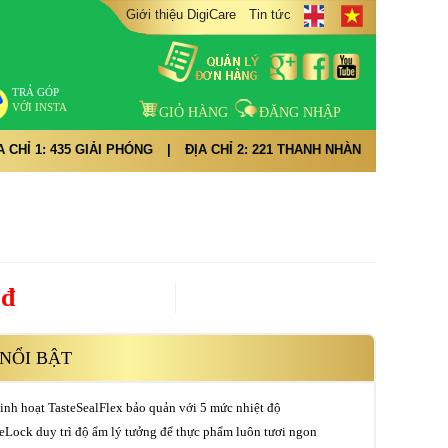
Giới thiệu DigiCare
Tin tức
TRẢ GÓP
VỚI INSTA
GIỎ HÀNG
ĐĂNG NHẬP
A CHỈ 1: 435 GIẢI PHÓNG
|
ĐỊA CHỈ 2: 221 THANH NHÀN
0đ
NỔI BẬT
linh hoạt TasteSealFlex bảo quản với 5 mức nhiệt độ
eLock duy trì độ ẩm lý tưởng để thực phẩm luôn tươi ngon