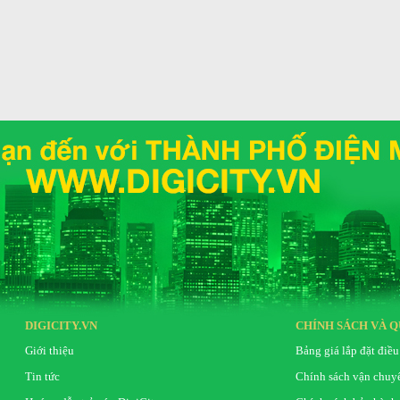
 kệ và ngăn, hộc chứa giúp dễ dàng phân loại, sắp
Cấu tạo ngăn chuy
Kiểu tủ
g lưu trữ đến
91 lít.
Thiết kế các ngăn kéo có thể
Chất liệu cửa tủ l
hời có thể xoay ngược 90° để đựng chai lọ dễ dàng
Chất liệu khay ng
Kích thước - Khối
Chất liệu ống dẫn 
lạnh:
DIGICITY.VN
CHÍNH SÁCH VÀ Q
Giới thiệu
Bảng giá lắp đặt điều
Tin tức
Chính sách vận chuy