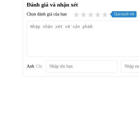
Đánh giá và nhận xét
Chọn đánh giá của bạn
Quá tuyệt vời
Anh
Chị
*Hình ảnh chỉ mang tính chất minh họa
Ngăn lạnh
- Nằm phía trên với sức chứa lên đến
371 lít,
kết hợp các kệ
đa nhu cầu lưu trữ.
- Đặc biệt, tủ còn có
khay đựng rượu vang
cao cấp, tiện lợ
hiện đại, ấn tượng hơn hẳn.