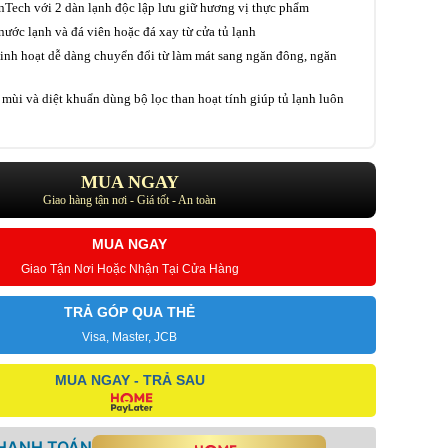
Tech với 2 dàn lạnh độc lập lưu giữ hương vị thực phẩm
ước lạnh và đá viên hoặc đá xay từ cửa tủ lạnh
linh hoạt dễ dàng chuyển đổi từ làm mát sang ngăn đông, ngăn
mùi và diệt khuẩn dùng bộ lọc than hoạt tính giúp tủ lạnh luôn
MUA NGAY
Giao hàng tận nơi - Giá tốt - An toàn
MUA NGAY
Giao Tận Nơi Hoặc Nhận Tại Cửa Hàng
TRẢ GÓP QUA THẺ
Visa, Master, JCB
MUA NGAY - TRẢ SAU
THANH TOÁN