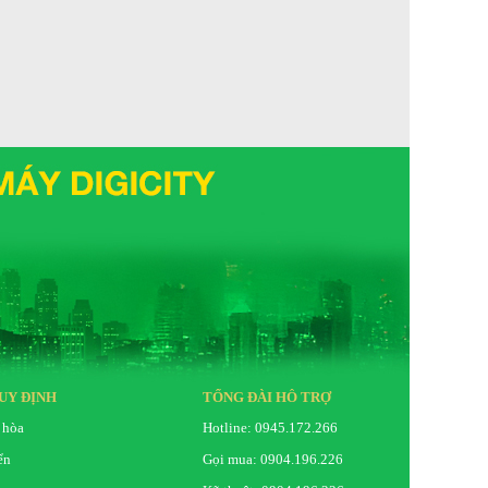
Khay kính cường lực : 2
ển đổi
Hộc chứa: 1 hộc
Khay chứa cửa tủ: 2
Tủ lạnh Ngăn đá dưới
ạnh
Kim loại phủ sơn tĩnh điện
ăn
Khay kính chịu lực
Cao 178.2 cm x Rộng 91.3 cm x Sâu 74.9 cm
 lượng
Nặng 149Kg
gas, dàn
Ống dẫn gas bằng Đồng - Lá tản nhiệt bằng
Nhôm
UY ĐỊNH
TỔNG ĐÀI HỖ TRỢ
 hòa
Hotline: 0945.172.266
ển
Gọi mua: 0904.196.226