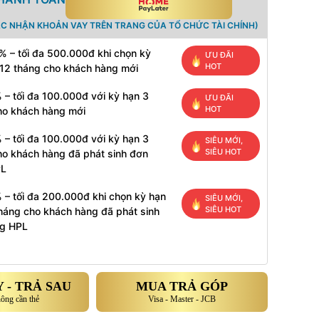
ÁC NHẬN KHOẢN VAY TRÊN TRANG CỦA TỔ CHỨC TÀI CHÍNH)
% – tối đa 500.000đ khi chọn kỳ
ƯU ĐÃI
HOT
 12 tháng cho khách hàng mới
 – tối đa 100.000đ với kỳ hạn 3
ƯU ĐÃI
HOT
ho khách hàng mới
 – tối đa 100.000đ với kỳ hạn 3
SIÊU MỚI,
SIÊU HOT
ho khách hàng đã phát sinh đơn
PL
 – tối đa 200.000đ khi chọn kỳ hạn
SIÊU MỚI,
SIÊU HOT
tháng cho khách hàng đã phát sinh
g HPL
 - TRẢ SAU
MUA TRẢ GÓP
hông cần thẻ
Visa - Master - JCB