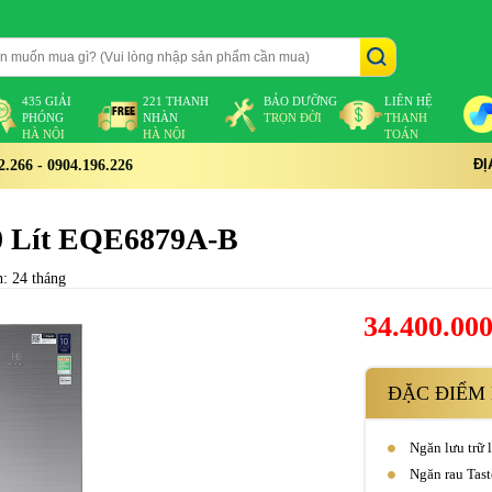
435 GIẢI
221 THANH
BẢO DƯỠNG
LIÊN HỆ
PHÓNG
NHÀN
TRỌN ĐỜI
THANH
HÀ NỘI
HÀ NỘI
TOÁN
ĐỊ
266 - 0904.196.226
80 Lít EQE6879A-B
: 24 tháng
34.400.00
ĐẶC ĐIỂM 
Ngăn lưu trữ 
Ngăn rau Tast