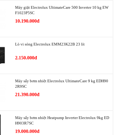
Máy giặt Electrolux UltimateCare 500 Inverter 10 kg EW
4 cánh
F1023P5SC
10.190.000đ
ệm điện
Inverter
ợng
1.42
Lò vi sóng Electrolux EMM23K22B 23 lít
ụ công bố
2016,
1.68 Km/ngày tương đương 616Kwh/năm
2.150.000đ
3 sao
Máy sấy bơm nhiệt Electrolux UltimateCare 9 kg EDH90
2R9SC
Hai dàn lạnh độc lập với luồng khí lạnh đa
nh
chiều TwinTech Cooling
21.390.000đ
khuẩn, khử
Công nghệ khử mùi, kháng khuẩn TasteGuard
Máy sấy bơm nhiệt Heatpump Inverter Electrolux 9kg ED
H903R7SC
Ngăn rau TasteLock bảo quản rau củ tươi ngon
19.000.000đ
ản thực
lâu hơn