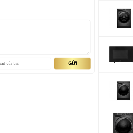
Số cánh cửa
Công nghệ tiết ki
Hiệu suất năng lư
Công suất tiêu th
theo TCVN 7828:
TCVN7829:2016
GỬI
Nhãn năng lượng
Công nghệ làm lạ
 kính có khả năng trượt/gập tùy chỉnh, phục vụ tối
Công nghệ kháng 
i, tránh rơi vỡ, khiến không gian bên trong tủ trông
mùi:
Công nghệ bảo qu