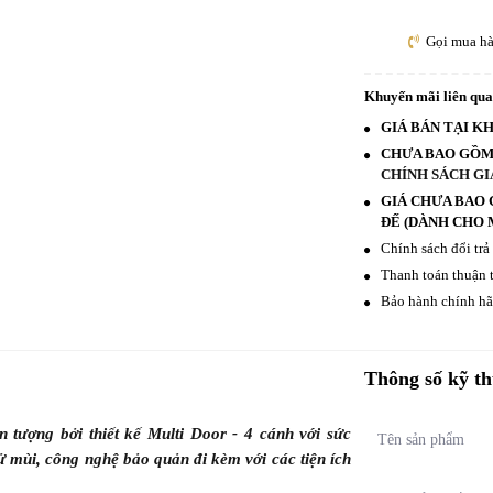
Gọi mua h
Khuyến mãi liên qu
GIÁ BÁN TẠI K
CHƯA BAO GỒM 
CHÍNH SÁCH GI
GIÁ CHƯA BAO 
ĐẾ (DÀNH CHO M
Chính sách đổi trả
Thanh toán thuận t
Bảo hành chính hãn
Thông số kỹ th
 tượng bởi
thiết kế Multi Door - 4 cánh với sức
Tên sản phẩm
 mùi, công nghệ bảo quản đi kèm với các tiện ích