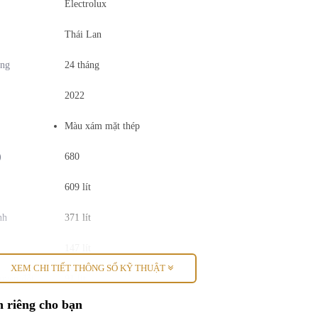
Electrolux
Thái Lan
ãng
24 tháng
2022
Màu xám mặt thép
)
680
609 lít
nh
371 lít
147 lít
XEM CHI TIẾT THÔNG SỐ KỸ THUẬT
uyển đổi
91 lít
 riêng cho bạn
trên 5 người