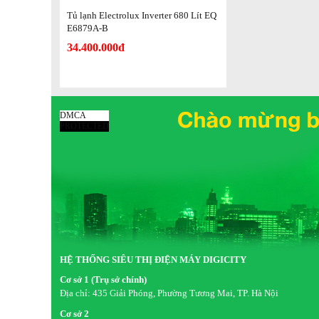
Ngăn đá sở hữu dung tích
147 lít
được phân chia làm nhiều
Tủ lạnh Electrolux Inverter 680 Lít EQ
xếp thực phẩm một cách gọn gàng, khoa học.
E6879A-B
34.400.000đ
Ngăn chuyển đổi
Cạnh bên ngăn đá là ngăn chuyển đổi đa năng có khả năn
thay đổi lắp đặt ở 3 vị trí chiều cao khác nhau và đồng t
DMCA
hơn.
PROTECTED
HỆ THỐNG SIÊU THỊ ĐIỆN MÁY DIGICITY
Cơ sở 1 (Trụ sở chính)
Địa chỉ:
435 Giải Phóng, Phường Tương Mai, TP. Hà Nội
Cơ sở 2