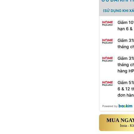
(SỬ DỤNG KHI X
Giảm 10
hạn 6 &
Giảm 3%
tháng c
Giảm 3%
tháng c
hàng H
Giảm 5%
6 & 12 
đơn hàn
Powered by
MUA NGAY
Insta - K