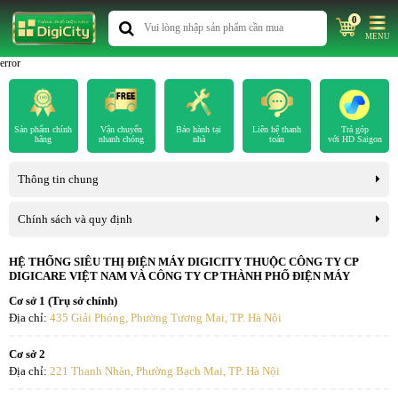
0
MENU
error
Sản phẩm chính
Vận chuyển
Bảo hành tại
Liên hệ thanh
Trả góp
hãng
nhanh chóng
nhà
toán
với HD Saigon
Thông tin chung
Chính sách và quy định
HỆ THỐNG SIÊU THỊ ĐIỆN MÁY DIGICITY THUỘC CÔNG TY CP
DIGICARE VIỆT NAM VÀ CÔNG TY CP THÀNH PHỐ ĐIỆN MÁY
Cơ sở 1 (Trụ sở chính)
Địa chỉ:
435 Giải Phóng, Phường Tương Mai, TP. Hà Nội
Cơ sở 2
Địa chỉ:
221 Thanh Nhàn, Phường Bạch Mai, TP. Hà Nội