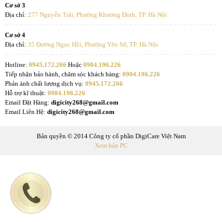
Cơ sở 3
Địa chỉ:
277 Nguyễn Trãi, Phường Khương Đình, TP. Hà Nội
Cơ sở 4
Địa chỉ:
35 Đường Ngọc Hồi, Phường Yên Sở, TP. Hà Nội
Hotline:
0945.172.266
Hoặc
0904.196.226
Tiếp nhận bảo hành, chăm sóc khách hàng:
0904.196.226
Phản ánh chất lượng dịch vụ:
0945.172.266
Hỗ trợ kĩ thuật:
0904.196.226
Email Đặt Hàng:
digicity268@gmail.com
Email Liên Hệ:
digicity268@gmail.com
Bản quyền © 2014 Công ty cổ phần DigiCare Việt Nam
Xem bản PC