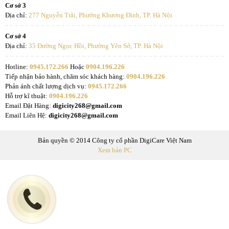
Cơ sở 3
Địa chỉ:
277 Nguyễn Trãi, Phường Khương Đình, TP. Hà Nội
Cơ sở 4
Địa chỉ:
35 Đường Ngọc Hồi, Phường Yên Sở, TP. Hà Nội
Hotline:
0945.172.266
Hoặc
0904.196.226
Tiếp nhận bảo hành, chăm sóc khách hàng:
0904.196.226
Phản ánh chất lượng dịch vụ:
0945.172.266
Hỗ trợ kĩ thuật:
0904.196.226
Email Đặt Hàng:
digicity268@gmail.com
Email Liên Hệ:
digicity268@gmail.com
Bản quyền © 2014 Công ty cổ phần DigiCare Việt Nam
Xem bản PC