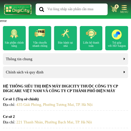
0
MENU
error
Sản phẩm chính
Vận chuyển
Bảo hành tại
Liên hệ thanh
Trả góp
hãng
nhanh chóng
nhà
toán
với HD Saigon
Thông tin chung
Chính sách và quy định
HỆ THỐNG SIÊU THỊ ĐIỆN MÁY DIGICITY THUỘC CÔNG TY CP
DIGICARE VIỆT NAM VÀ CÔNG TY CP THÀNH PHỐ ĐIỆN MÁY
Cơ sở 1 (Trụ sở chính)
Địa chỉ:
435 Giải Phóng, Phường Tương Mai, TP. Hà Nội
Cơ sở 2
Địa chỉ:
221 Thanh Nhàn, Phường Bạch Mai, TP. Hà Nội