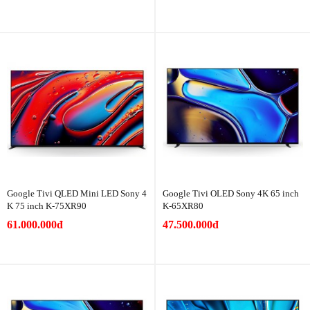
Google Tivi QLED Mini LED Sony 4
Google Tivi OLED Sony 4K 65 inch
K 75 inch K-75XR90
K-65XR80
61.000.000đ
47.500.000đ