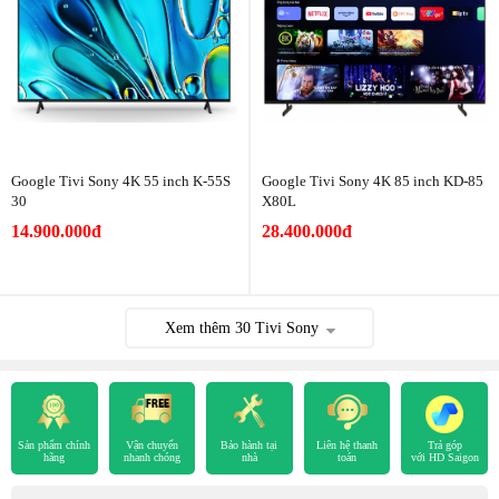
Google Tivi Sony 4K 55 inch K-55S
Google Tivi Sony 4K 85 inch KD-85
30
X80L
14.900.000đ
28.400.000đ
Xem thêm
30
Tivi Sony
Sản phẩm chính
Vận chuyển
Bảo hành tại
Liên hệ thanh
Trả góp
hãng
nhanh chóng
nhà
toán
với HD Saigon