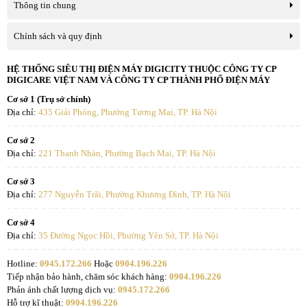
Thông tin chung
Chính sách và quy định
HỆ THỐNG SIÊU THỊ ĐIỆN MÁY DIGICITY THUỘC CÔNG TY CP
DIGICARE VIỆT NAM VÀ CÔNG TY CP THÀNH PHỐ ĐIỆN MÁY
Cơ sở 1 (Trụ sở chính)
Địa chỉ:
435 Giải Phóng, Phường Tương Mai, TP. Hà Nội
Cơ sở 2
Địa chỉ:
221 Thanh Nhàn, Phường Bạch Mai, TP. Hà Nội
Cơ sở 3
Địa chỉ:
277 Nguyễn Trãi, Phường Khương Đình, TP. Hà Nội
Cơ sở 4
Địa chỉ:
35 Đường Ngọc Hồi, Phường Yên Sở, TP. Hà Nội
Hotline:
0945.172.266
Hoặc
0904.196.226
Tiếp nhận bảo hành, chăm sóc khách hàng:
0904.196.226
Phản ánh chất lượng dịch vụ:
0945.172.266
Hỗ trợ kĩ thuật:
0904.196.226