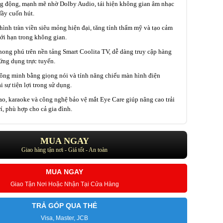
g động, mạnh mẽ nhờ Dolby Audio, tái hiện không gian âm nhạc
ầy cuốn hút.
hình tràn viền siêu mỏng hiện đại, tăng tính thẩm mỹ và tạo cảm
ới hạn trong không gian.
phong phú trên nền tảng Smart Coolita TV, dễ dàng truy cập hàng
ứng dụng trực tuyến.
ông minh bằng giọng nói và tính năng chiếu màn hình điện
i sự tiện lợi trong sử dụng.
ao, karaoke và công nghệ bảo vệ mắt Eye Care giúp nâng cao trải
rí, phù hợp cho cả gia đình.
MUA NGAY
Giao hàng tận nơi - Giá tốt - An toàn
MUA NGAY
Giao Tận Nơi Hoặc Nhận Tại Cửa Hàng
TRẢ GÓP QUA THẺ
Visa, Master, JCB