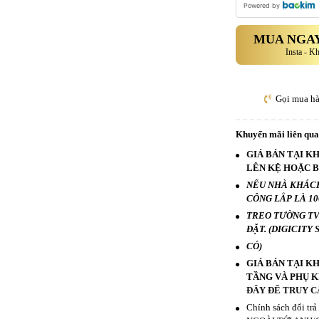
Powered by
MUA NGAY
Insta - K
Gọi mua h
Khuyến mãi liên qu
GIÁ BÁN TẠI K
LÊN KỆ HOẶC 
NẾU NHÀ KHÁCH
CÔNG LẮP LÀ 100
TREO TƯỜNG TV 3
ĐẶT. (DIGICITY
CÓ)
GIÁ BÁN TẠI K
TẦNG VÀ PHỤ K
ĐÂY ĐỂ TRUY C
Chính sách đổi tr