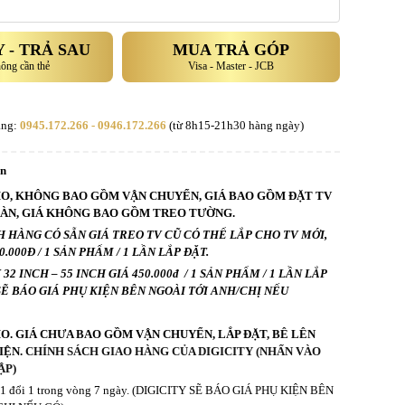
 - TRẢ SAU
MUA TRẢ GÓP
hông cần thẻ
Visa - Master - JCB
àng:
0945.172.266 - 0946.172.266
(từ 8h15-21h30 hàng ngày)
an
HO, KHÔNG BAO GỒM VẬN CHUYỂN, GIÁ BAO GỒM ĐẶT TV
BÀN, GIÁ KHÔNG BAO GỒM TREO TƯỜNG.
 HÀNG CÓ SẴN GIÁ TREO TV CŨ CÓ THỂ LẮP CHO TV MỚI,
.000Đ / 1 SẢN PHẨM / 1 LẦN LẮP ĐẶT.
2 INCH – 55 INCH GIÁ 450.000đ / 1 SẢN PHẨM / 1 LẦN LẮP
 SẼ BÁO GIÁ PHỤ KIỆN BÊN NGOÀI TỚI ANH/CHỊ NẾU
HO. GIÁ CHƯA BAO GỒM VẬN CHUYỂN, LẮP ĐẶT, BÊ LÊN
IỆN.
CHÍNH SÁCH GIAO HÀNG CỦA DIGICITY (NHẤN VÀO
ẬP)
ả 1 đổi 1 trong vòng 7 ngày. (DIGICITY SẼ BÁO GIÁ PHỤ KIỆN BÊN