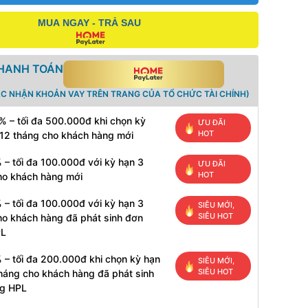
MUA NGAY - TRẢ SAU
THANH TOÁN
ÁC NHẬN KHOẢN VAY TRÊN TRANG CỦA TỔ CHỨC TÀI CHÍNH)
% – tối đa 500.000đ khi chọn kỳ
ƯU ĐÃI
HOT
 12 tháng cho khách hàng mới
 – tối đa 100.000đ với kỳ hạn 3
ƯU ĐÃI
HOT
ho khách hàng mới
 – tối đa 100.000đ với kỳ hạn 3
SIÊU MỚI,
SIÊU HOT
ho khách hàng đã phát sinh đơn
PL
 – tối đa 200.000đ khi chọn kỳ hạn
SIÊU MỚI,
SIÊU HOT
tháng cho khách hàng đã phát sinh
g HPL