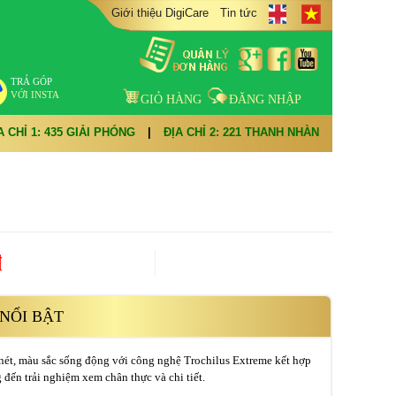
Giới thiệu DigiCare
Tin tức
TRẢ GÓP
VỚI INSTA
GIỎ HÀNG
ĐĂNG NHẬP
A CHỈ 1: 435 GIẢI PHÓNG
|
ĐỊA CHỈ 2: 221 THANH NHÀN
đ
NỔI BẬT
nét, màu sắc sống động với công nghệ Trochilus Extreme kết hợp
ến trải nghiệm xem chân thực và chi tiết.