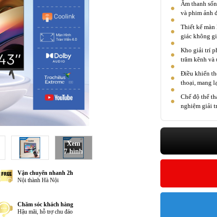
Âm thanh sốn
và phim ảnh đ
Thiết kế màn 
giác không gi
Kho giải trí 
trăm kênh và 
Điều khiển th
thoại, mang lạ
Chế độ thể th
nghiệm giải t
Xem
7 hình
Vận chuyển nhanh 2h
Nội thành Hà Nội
Chăm sóc khách hàng
Hậu mãi, hỗ trợ chu đáo