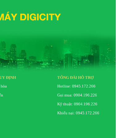
24 tháng
HƯỚC
954.5*603*199.2
ế (mm)
954.5*558.3*88.2
ƯỢNG
6kg
UY ĐỊNH
TỔNG ĐÀI HỖ TRỢ
ế (Kg)
5.9kg
 hòa
Hotline: 0945.172.266
ển
Gọi mua: 0904.196.226
Kỹ thuật: 0904.196.226
Khiếu nại: 0945.172.266