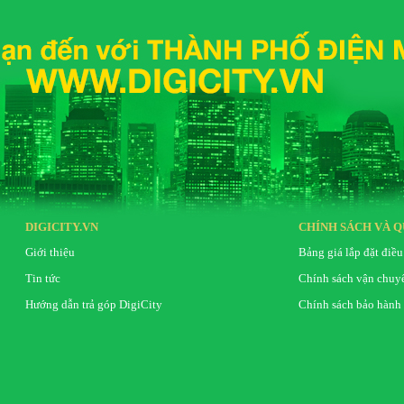
Bảo hành
KÍCH T
Có Chân đế (mm)
Không Có Chân đ
g quá lớn, có đầy đủ tính năng cơ bản, hiệu suất
3inch chắc chắn là sự lựa chọn phù hợp dành cho
TRỌNG L
i trí tuyệt vời dựa trên 3 tiêu chí: Cooler (sành
Có Chân Đế (Kg)
). Cùng chúng tôi tìm hiểu về tivi Skyworth E5000G
DIGICITY.VN
CHÍNH SÁCH VÀ Q
Không Có Chân Đ
Giới thiệu
Bảng giá lắp đặt điều
Tin tức
Chính sách vận chuy
Hướng dẫn trả góp DigiCity
Chính sách bảo hành