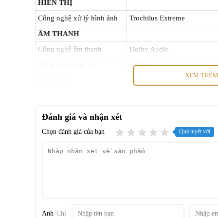
HIỂN THỊ
Công nghệ xử lý hình ảnh
Trochilus Extreme
ÂM THANH
Công nghệ âm thanh
Dolby Audio
Tổng công suất loa
2x10w
XEM THÊ
KẾT NỐI
Wifi
Có
Cổng internet (LAN)
Có
Đánh giá và nhận xét
Cổng HDMI
Có
Chọn đánh giá của bạn
Quá tuyệt vời
USB
Có
Cổng Digital Audio Out
Có
(Optical)
Kết nối Bluetooth
Không
TÍNH NĂNG KHÁC
Anh
Chị
Hệ điều hành Smart Coolita