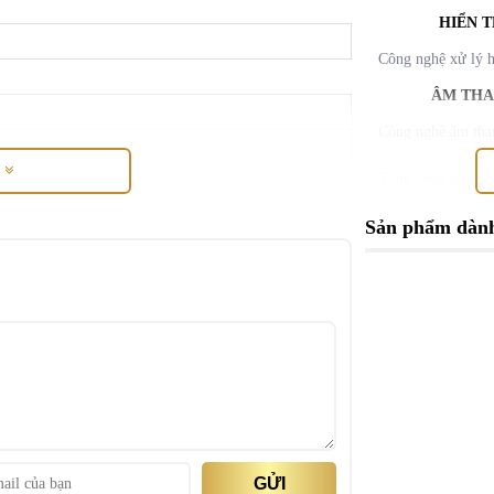
HIỂN T
Công nghệ xử lý h
ÂM TH
Công nghệ âm tha
M
Tổng công suất lo
KẾT N
Sản phẩm dành
Wifi
Cổng internet (L
Cổng HDMI
USB
Cổng Digital Aud
(Optical)
GỬI
 TV