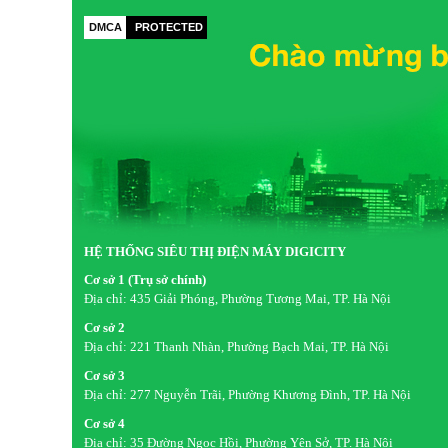
TRỌNG LƯỢNG
DMCA
PROTECTED
Có Chân Đế (Kg)
6kg
Không Có Chân Đế (Kg)
5.9kg
Nếu bạn đang tìm kiếm một chiếc tivi với kích thước khôn
nhanh và hiệu quả cho phòng ngủ, tivi Skyworth E5000G 4
bạn. E5000G 43inch đem đến cho bạn những trải nghiệm giả
điệu hơn), Faster (nhanh hơn) và Diversifier (đa dạng hơn
43 inch qua nội dung chi tiết sau:
HỆ THỐNG SIÊU THỊ ĐIỆN MÁY DIGICITY
Cơ sở 1 (Trụ sở chính)
Địa chỉ:
435 Giải Phóng, Phường Tương Mai, TP. Hà Nội
Cơ sở 2
Địa chỉ:
221 Thanh Nhàn, Phường Bạch Mai, TP. Hà Nội
Cơ sở 3
Địa chỉ:
277 Nguyễn Trãi, Phường Khương Đình, TP. Hà Nội
Cơ sở 4
Địa chỉ:
35 Đường Ngọc Hồi, Phường Yên Sở, TP. Hà Nội