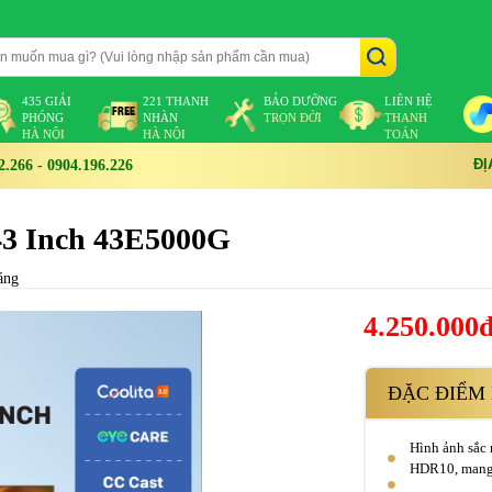
435 GIẢI
221 THANH
BẢO DƯỠNG
LIÊN HỆ
PHÓNG
NHÀN
TRỌN ĐỜI
THANH
HÀ NỘI
HÀ NỘI
TOÁN
ĐỊ
266 - 0904.196.226
43 Inch 43E5000G
áng
4.250.000
ĐẶC ĐIỂM 
Hình ảnh sắc 
HDR10, mang đ