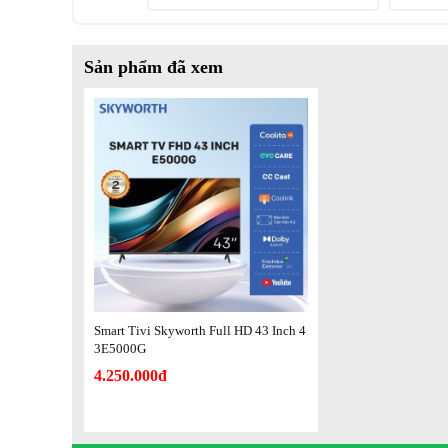
Thiết kế tràn viền vô cực ,
tràn viền lên đến 99,478%
Sở hữu thiết kế tinh tế,
Sản phẩm đã xem
tổng thể hài hoà cùng tông m
Tính năng
sẽ toát lên phong cách hiện 
Chiếu màn hình điện thoại l
Giảm nhiễu thông minh
Điều khiển giọng nói (Hỗ tr
hành Android)
THÔNG TIN CHUNG
Hãng sản xuất
SKYWORTH
Xuất xứ
THAILAND
Smart Tivi Skyworth Full HD 43 Inch 4
Bảo hành
24 tháng
3E5000G
KÍCH THƯỚC
4.250.000đ
Có Chân đế (mm)
954.5*603*199.2
Không Có Chân đế (mm)
954.5*558.3*88.2