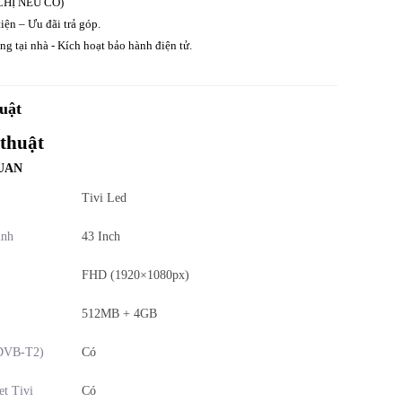
CHỊ NẾU CÓ)
iện – Ưu đãi trả góp.
g tại nhà - Kích hoạt bảo hành điện tử.
uật
 thuật
UAN
Tivi Led
ình
43 Inch
FHD (1920×1080px)
512MB + 4GB
(DVB-T2)
Có
et Tivi
Có