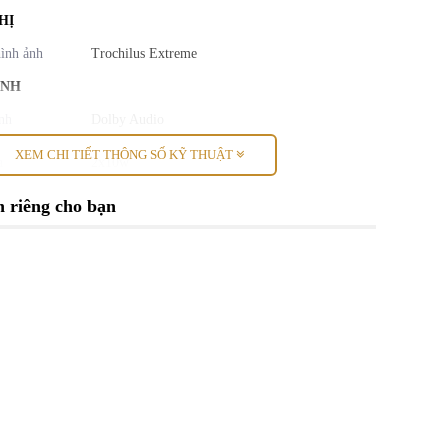
HỊ
ình ảnh
Trochilus Extreme
ANH
nh
Dolby Audio
XEM CHI TIẾT THÔNG SỐ KỸ THUẬT
a
2x10w
ỐI
 riêng cho bạn
Có
AN)
Có
Có
Có
io Out
Có