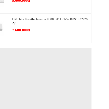
9.600.000đ
Night, Dynamic, Sports
cy input
1
Điều hòa Toshiba Inverter 9000 BTU RAS-H10S5KCV2G
1
-V
7.600.000đ
e 2.0
1 cổng USB
dio output
1
0
2
eturn
Có tích hợp
ectronics
Có tích hợp