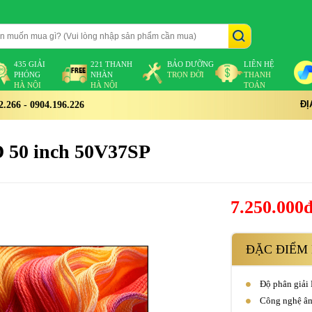
435 GIẢI
221 THANH
BẢO DƯỠNG
LIÊN HỆ
PHÓNG
NHÀN
TRỌN ĐỜI
THANH
HÀ NỘI
HÀ NỘI
TOÁN
ĐỊ
266 - 0904.196.226
 50 inch 50V37SP
7.250.000
ĐẶC ĐIỂM 
Độ phân giải
Công nghệ âm