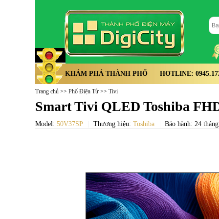
KHÁM PHÁ THÀNH PHỐ
HOTLINE: 0945.172.
Trang chủ
>>
Phố Điện Tử
>>
Tivi
Smart Tivi QLED Toshiba FHD
Model:
50V37SP
Thương hiệu:
Toshiba
Bảo hành: 24 tháng