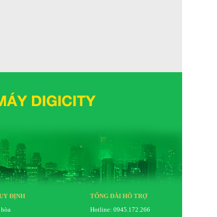
45
1
Hỗ trợ các chuẩn a, b, g, n, ac
Băng tần kép 2.4 và 5G
e
Có tích hợp
rsion
Có tích hợp phiên bản 5.3
n hình kỹ
Có tích hợp đầy đủ cả hai chuẩn
/ DVB-T2)
PEG2 /
Có tích hợp đầy đủ cả hai chuẩn
Có tích hợp
UY ĐỊNH
TỔNG ĐÀI HỖ TRỢ
20W
 hòa
Hotline: 0945.172.266