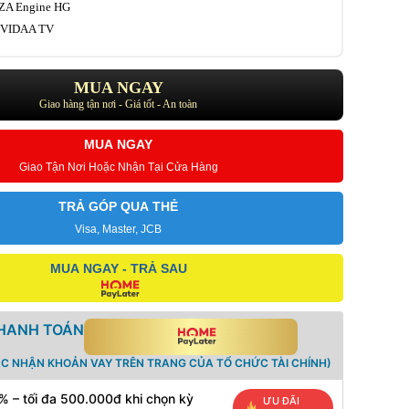
GZA Engine HG
h VIDAA TV
MUA NGAY
Giao hàng tận nơi - Giá tốt - An toàn
MUA NGAY
Giao Tận Nơi Hoặc Nhận Tại Cửa Hàng
TRẢ GÓP QUA THẺ
Visa, Master, JCB
MUA NGAY - TRẢ SAU
THANH TOÁN
ÁC NHẬN KHOẢN VAY TRÊN TRANG CỦA TỔ CHỨC TÀI CHÍNH)
% – tối đa 500.000đ khi chọn kỳ
ƯU ĐÃI