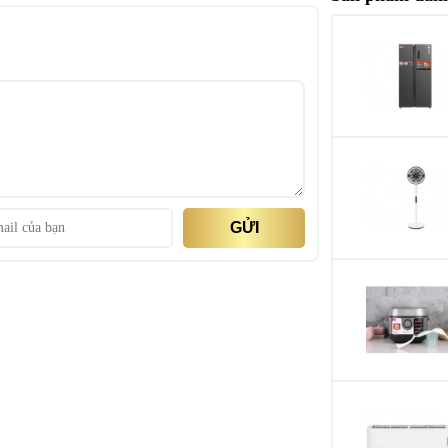
Essential PQ
Variable Refresh 
FreeSync
 gia đình
Auto Low Latency
VRR
mang lại hình ảnh sắc nét màu sắc rực rỡ kết hợp
í chân thực và nâng tầm trải nghiệm xem hàng ngày
Local dimming/ co
GỬI
zones
t bị nghe nhìn
Zoom function set
ác về vị thế của dòng điều hòa hình ảnh này chúng
 đối thủ cạnh tranh trực tiếp cùng phân khúc và một
HLG (Hybrid Lo
for HDR
inch 50V37SP
Chế độ hình ảnh