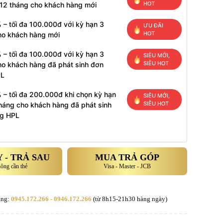
HOT
 12 tháng cho khách hàng mới
 – tối đa 100.000đ với kỳ hạn 3
ƯU ĐÃI
HOT
ho khách hàng mới
 – tối đa 100.000đ với kỳ hạn 3
SIÊU MỚI,
SIÊU HOT
ho khách hàng đã phát sinh đơn
PL
 – tối đa 200.000đ khi chọn kỳ hạn
SIÊU MỚI,
SIÊU HOT
tháng cho khách hàng đã phát sinh
g HPL
 - TRẢ SAU
MUA TRẢ GÓP
hông cần thẻ
Visa - Master - JCB
àng:
0945.172.266 - 0946.172.266
(từ 8h15-21h30 hàng ngày)