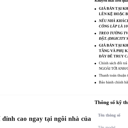
Khuyến mãi liên qu
GIÁ BÁN TẠI K
LÊN KỆ HOẶC 
NẾU NHÀ KHÁCH
CÔNG LẮP LÀ 100
TREO TƯỜNG TV 3
ĐẶT. (DIGICITY
GIÁ BÁN TẠI K
TẦNG VÀ PHỤ K
ĐÂY ĐỂ TRUY C
Chính sách đổi tr
NGOÀI TỚI ANH/
Thanh toán thuận t
Bảo hành chính hãn
Thông số kỹ th
Tên thông số
 đỉnh cao ngay tại ngôi nhà của
Tên model