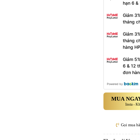
hạn 6 &
Giảm 3%
tháng c
Giảm 3%
tháng c
hàng H
Giảm 5%
6 & 12 
đơn hàn
Powered by
MUA NGAY
Insta - K
Gọi mua h