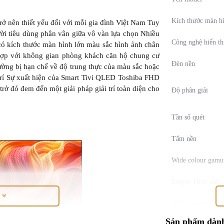
Kích thước màn h
trở nên thiết yếu đối với mỗi gia đình Việt Nam Tuy
gười tiêu dùng phân vân giữa vô vàn lựa chọn Nhiều
Công nghệ hiển th
 có kích thước màn hình lớn màu sắc hình ảnh chân
hợp với không gian phòng khách căn hộ chung cư
Đèn nền
ng bị hạn chế về độ trung thực của màu sắc hoặc
rí Sự xuất hiện của Smart Tivi QLED Toshiba FHD
trở đó đem đến một giải pháp giải trí toàn diện cho
Độ phân giải
Tần số quét
Tấm nền
Wide colour gamu
Engine Hình ảnh
M
HDR system (HDR
HDR10+ / Dolby V
Sản phẩm dành