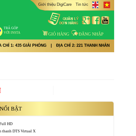
Giới thiệu DigiCare
Tin tức
TRẢ GÓP
VỚI INSTA
GIỎ HÀNG
ĐĂNG NHẬP
A CHỈ 1: 435 GIẢI PHÓNG
|
ĐỊA CHỈ 2: 221 THANH NHÀN
đ
NỔI BẬT
 Full HD
 thanh DTS Virtual X