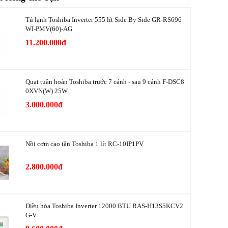
Essential PQ
Tủ lạnh Toshiba Inverter 555 lít Side By Side GR-RS696
WI-PMV(60)-AG
Rate (VRR)
Đang cập nhật
11.200.000đ
Đang cập nhật
 Mode for
Quạt tuần hoàn Toshiba trước 7 cánh - sau 9 cánh F-DSC8
Đang cập nhật
0XVN(W) 25W
3.000.000đ
ntrollable
Đang cập nhật
Các chế độ Auto hoặc mười sáu chín hoặc bốn
Nồi cơm cao tần Toshiba 1 lít RC-10IP1PV
tings
ba hoặc hai mươi mốt chín hoặc Movie Zoom
hoặc Dot to Dot
2.800.000đ
g-Gamma)
Đang cập nhật
Điều hòa Toshiba Inverter 12000 BTU RAS-H13S5KCV2
G-V
Gồm các chế độ Standard, Cinema Day, Cinema