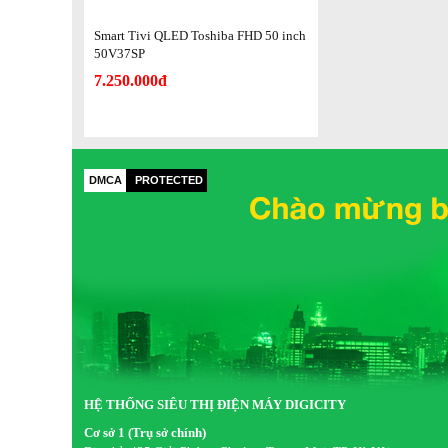
Toshiba 43V35KP: REGZA Engine cơ bản xử lý hình 
Smart Tivi QLED Toshiba FHD 50 inch
Công nghệ âm thanh:
50V37SP
7.250.000đ
Toshiba 50V37SP: DTS Virtual X kết hợp Dolby Dig
Samsung 50LS03B: Dolby Digital Plus âm thanh chu
TCL 50Q636: Dolby Atmos kết hợp loa Onkyo âm than
DMCA
PROTECTED
Toshiba 43V35KP: DTS HD âm thanh nổi cơ bản côn
Khả năng kết nối Bluetooth:
Toshiba 50V37SP: Chuẩn Bluetooth 5.3 kết nối mượt
Samsung 50LS03B: Chuẩn Bluetooth 5.2 kết nối thiết
TCL 50Q636: Chuẩn Bluetooth 5.0 khoảng cách kết n
Toshiba 43V35KP: Chuẩn Bluetooth 4.2 tốc độ truyền 
HỆ THỐNG SIÊU THỊ ĐIỆN MÁY DIGICITY
Qua bảng so sánh trên rõ ràng thiết bị này thể hiện ưu thế
Cơ sở 1 (Trụ sở chính)
âm thanh vòm tiên tiến vượt xa các đối thủ cùng tầm giá 