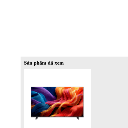
Đối thủ trực tiếp 1: Smart Tivi QLED Samsung FHD
Đối thủ trực tiếp 2: Smart Tivi QLED TCL FHD 50 i
Phiên bản phân khúc thấp: Smart Tivi LED Toshiba
Công nghệ hiển thị:
Toshiba 50V37SP: QLED kết hợp Direct LED hình ản
Samsung 50LS03B: QLED thiết kế khung tranh thiên
Sản phẩm đã xem
TCL 50Q636: QLED cơ bản màu sắc tốt nhưng độ sán
Toshiba 43V35KP: LED thường màu sắc tiêu chuẩn k
Bộ xử lý hình ảnh:
Toshiba 50V37SP: REGZA Engine HG tối ưu độ tương
Samsung 50LS03B: Quantum Processor Lite xử lý tác
TCL 50Q636: AiPQ Engine thế hệ mới tái tạo hình ảnh