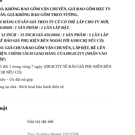
an
HO, KHÔNG BAO GỒM VẬN CHUYỂN, GIÁ BAO GỒM ĐẶT TV
BÀN, GIÁ KHÔNG BAO GỒM TREO TƯỜNG.
 HÀNG CÓ SẴN GIÁ TREO TV CŨ CÓ THỂ LẮP CHO TV MỚI,
.000Đ / 1 SẢN PHẨM / 1 LẦN LẮP ĐẶT.
2 INCH – 55 INCH GIÁ 450.000đ / 1 SẢN PHẨM / 1 LẦN LẮP
 SẼ BÁO GIÁ PHỤ KIỆN BÊN NGOÀI TỚI ANH/CHỊ NẾU CÓ)
HO. GIÁ CHƯA BAO GỒM VẬN CHUYỂN, LẮP ĐẶT, BÊ LÊN
IỆN.
CHÍNH SÁCH GIAO HÀNG CỦA DIGICITY (NHẤN VÀO
ẬP)
ả 1 đổi 1 trong vòng 7 ngày. (DIGICITY SẼ BÁO GIÁ PHỤ KIỆN BÊN
CHỊ NẾU CÓ)
iện – Ưu đãi trả góp.
g tại nhà - Kích hoạt bảo hành điện tử.
uật
Giá trị chi tiết
Tivi Toshiba Model 32V37SP