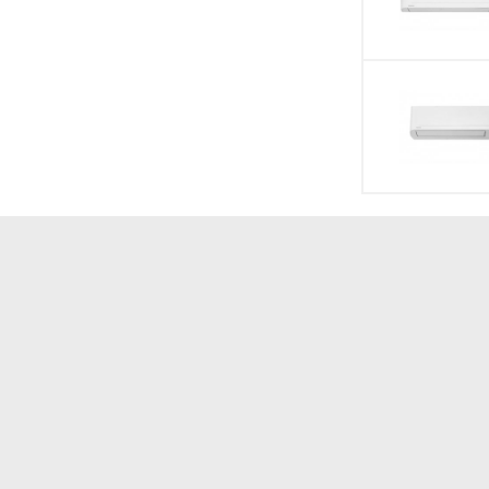
 50 inch 50LS03B
RF- Radio frequen
nch 50Q636
AV input
 FHD 43 inch 43V35KP
USB interface typ
h sáng đều màu rực rỡ
Optical digital au
(SPDIF)
 về thẩm mỹ trưng bày
Earphone jack
g tối ưu chưa sâu
hông có chấm lượng tử
HDMI inputs
Enhanced Audio R
Channel (eARC)
 phản vượt trội
CEC- Consumer El
 vụ thông minh
Control via HDMI
 theo thuật toán