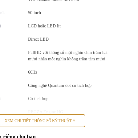
ình
50 inch
ị
LCD hoặc LED lit
Direct LED
FullHD với thông số một nghìn chín trăm hai
mươi nhân một nghìn không trăm tám mươi
60Hz
Công nghệ Quantum dot có tích hợp
t
Có tích hợp
REGZA Engine HG
XEM CHI TIẾT THÔNG SỐ KỸ THUẬT
10 /
Đang cập nhật
ision)
 riêng cho bạn