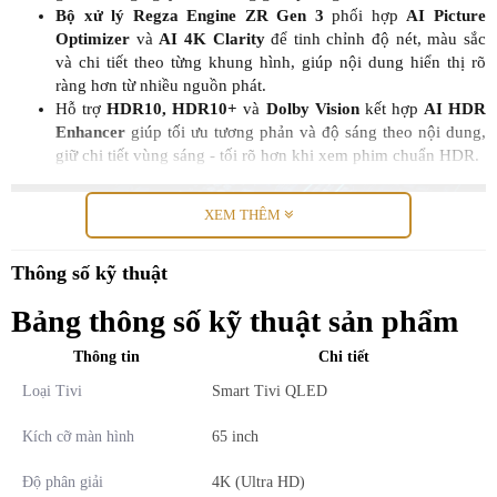
Bộ xử lý Regza Engine ZR Gen 3
phối hợp
AI Picture
Optimizer
và
AI 4K Clarity
để tinh chỉnh độ nét, màu sắc
và chi tiết theo từng khung hình, giúp nội dung hiển thị rõ
ràng hơn từ nhiều nguồn phát.
Hỗ trợ
HDR10, HDR10+
và
Dolby Vision
kết hợp
AI HDR
Enhancer
giúp tối ưu tương phản và độ sáng theo nội dung,
giữ chi tiết vùng sáng - tối rõ hơn khi xem phim chuẩn HDR.
XEM THÊM
Thông số kỹ thuật
Bảng thông số kỹ thuật sản phẩm
Thông tin
Chi tiết
Loại Tivi
Smart Tivi QLED
Kích cỡ màn hình
65 inch
*Hình ảnh chỉ mang tính chất minh họa
Độ phân giải
4K (Ultra HD)