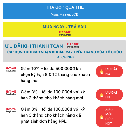
TRẢ GÓP QUA THẺ
Visa, Master, JCB
MUA NGAY - TRẢ SAU
ƯU ĐÃI KHI THANH TOÁN
(SỬ DỤNG KHI XÁC NHẬN KHOẢN VAY TRÊN TRANG CỦA TỔ CHỨC
TÀI CHÍNH)
Giảm 10% – tối đa 500.000đ khi
ƯU ĐÃI
HOT
chọn kỳ hạn 6 & 12 tháng cho khách
hàng mới
Giảm 3% – tối đa 100.000đ với kỳ
ƯU ĐÃI
HOT
hạn 3 tháng cho khách hàng mới
Giảm 3% – tối đa 100.000đ với kỳ
SIÊU
MỚI,
hạn 3 tháng cho khách hàng đã
SIÊU
phát sinh đơn hàng HPL
HOT