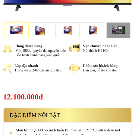
Xem
5 hình
Hàng chính hãng
Vận chuyển nhanh 2h
Mới 100% nguyên đai nguyên kiện
Nội thành Hà Nội
Bảo hành chính hãng toàn quốc
Lắp đặt nhanh
Chăm sóc khách hàng
Trong vòng 24h. Chuẩn quy định
Hậu mãi, hỗ trợ chu đáo
12.100.000đ
ĐẶC ĐIỂM NỔI BẬT
Màn hình QLED 65 inch hiển thị màu sắc rực rỡ, hình ảnh rõ nét