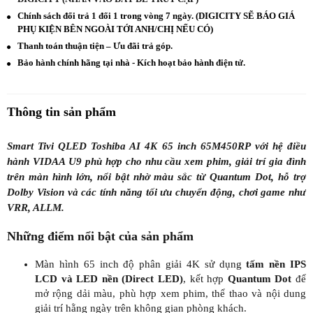
Chính sách đổi trả 1 đổi 1 trong vòng 7 ngày. (DIGICITY SẼ BÁO GIÁ
PHỤ KIỆN BÊN NGOÀI TỚI ANH/CHỊ NẾU CÓ)
Thanh toán thuận tiện – Ưu đãi trả góp.
Bảo hành chính hãng tại nhà - Kích hoạt bảo hành điện tử.
Thông tin sản phẩm
Smart Tivi QLED Toshiba AI 4K 65 inch 65M450RP với hệ điều
hành VIDAA U9 phù hợp cho nhu cầu xem phim, giải trí gia đình
trên màn hình lớn, nổi bật nhờ màu sắc từ Quantum Dot, hỗ trợ
Dolby Vision và các tính năng tối ưu chuyển động, chơi game như
VRR, ALLM.
Những điểm nổi bật của sản phẩm
Màn hình 65 inch độ phân giải 4K sử dụng
tấm nền IPS
LCD và LED nền (Direct LED)
, kết hợp
Quantum Dot
để
mở rộng dải màu, phù hợp xem phim, thể thao và nội dung
giải trí hằng ngày trên không gian phòng khách.