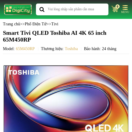
0
MENU
Trang chủ
>>
Phố Điện Tử
>>
Tivi
Smart Tivi QLED Toshiba AI 4K 65 inch
65M450RP
Model:
65M450RP
Thương hiệu:
Toshiba
Bảo hành: 24 tháng