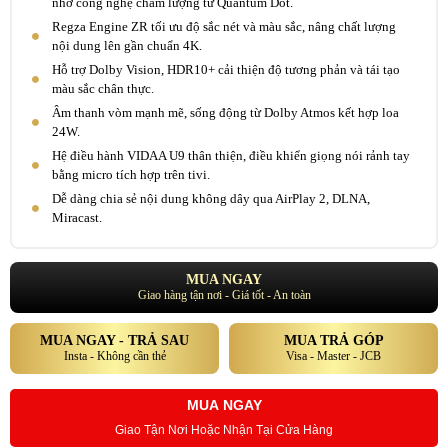
nhờ công nghệ chấm lượng tử Quantum Dot.
Regza Engine ZR tối ưu độ sắc nét và màu sắc, nâng chất lượng
nội dung lên gần chuẩn 4K.
Hỗ trợ Dolby Vision, HDR10+ cải thiện độ tương phản và tái tạo
màu sắc chân thực.
Âm thanh vòm mạnh mẽ, sống động từ Dolby Atmos kết hợp loa
24W.
Hệ điều hành VIDAA U9 thân thiện, điều khiển giọng nói rảnh tay
bằng micro tích hợp trên tivi.
Dễ dàng chia sẻ nội dung không dây qua AirPlay 2, DLNA,
Miracast.
MUA NGAY
Giao hàng tận nơi - Giá tốt - An toàn
MUA NGAY - TRẢ SAU
MUA TRẢ GÓP
Insta - Không cần thẻ
Visa - Master - JCB
MUA NGAY
Giao Tận Nơi Hoặc Nhận Tại Cửa Hàng