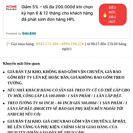
Giảm 5% – tối đa 200.000đ khi chọn
SIÊU
MỚI,
kỳ hạn 6 & 12 tháng cho khách hàng
SIÊU
đã phát sinh đơn hàng HPL
HOT
Powered by
Gọi mua hàng:
0945.172.266
-
0904.196.226
( từ 8h15 đến 21h30 hàng
ngày)
Khuyến mãi liên quan
GIÁ BÁN TẠI KHO, KHÔNG BAO GỒM VẬN CHUYỂN, GIÁ BAO
GỒM ĐẶT TV LÊN KỆ HOẶC BÀN, GIÁ KHÔNG BAO GỒM TREO
TƯỜNG.
NẾU NHÀ KHÁCH HÀNG CÓ SẴN GIÁ TREO TV CŨ CÓ THỂ LẮP CHO
TV MỚI, CÔNG LẮP LÀ 100.000Đ / 1 SẢN PHẨM / 1 LẦN LẮP ĐẶT.
TREO TƯỜNG TV 60 INCH – 86 INCH GIÁ 500.000đ / 1 SẢN PHẨM / 1
LẦN LẮP ĐẶT. (DIGICITY SẼ BÁO GIÁ PHỤ KIỆN BÊN NGOÀI TỚI
ANH/CHỊ NẾU CÓ)
GIÁ BÁN TẠI KHO. GIÁ CHƯA BAO GỒM VẬN CHUYỂN, LẮP ĐẶT,
BÊ LÊN TẦNG VÀ PHỤ KIỆN.
CHÍNH SÁCH GIAO HÀNG CỦA
DIGICITY (NHẤN VÀO ĐÂY ĐỂ TRUY CẬP)