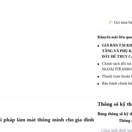
Gọi mua h
Khuyến mãi liên qu
GIÁ BÁN TẠI K
TẦNG VÀ PHỤ K
ĐÂY ĐỂ TRUY C
Chính sách đổi tr
NGOÀI TỚI ANH/
Thanh toán thuận t
Bảo hành chính hãn
Thông số kỹ th
Bảng thông số kỹ 
háp làm mát thông minh cho gia đình
Thông 
Công suất định m