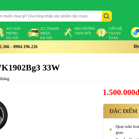
435 GIẢI
221 THANH
BẢO DƯỠNG
LIÊN HỆ
PHÓNG
NHÀN
TRỌN ĐỜI
THANH
HÀ NỘI
HÀ NỘI
TOÁN
ĐỊ
266 - 0904.196.226
WK1902Bg3 33W
tháng
1.500.000
ĐẶC ĐIỂM 
Quạt tuần hoà
gian.