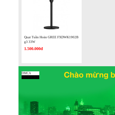
Tại sao quạt tuần hoàn GREE được ưa chuộng?
Khác với các dòng quạt truyền thống, GREE FXDWK1902Bg
phân tán gió đều khắp không gian thay vì chỉ tập trung v
luân chuyển liên tục, tạo cảm giác thoáng mát tự nhiên, dễ 
Quạt Tuần Hoàn GREE FXDWK1902B
Bên cạnh đó, sản phẩm còn sở hữu nhiều tiện ích vượt trội: 
g3 33W
tiếng, ngăn chứa tinh dầu tỏa hương thư giãn, cùng khả n
1.500.000đ
dùng hiện đại đặc biệt quan tâm.
DMCA
PROTECTED