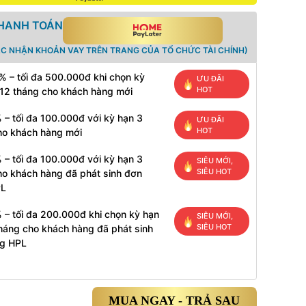
THANH TOÁN
ÁC NHẬN KHOẢN VAY TRÊN TRANG CỦA TỔ CHỨC TÀI CHÍNH)
% – tối đa 500.000đ khi chọn kỳ
ƯU ĐÃI
HOT
 12 tháng cho khách hàng mới
 – tối đa 100.000đ với kỳ hạn 3
ƯU ĐÃI
HOT
ho khách hàng mới
 – tối đa 100.000đ với kỳ hạn 3
SIÊU MỚI,
SIÊU HOT
ho khách hàng đã phát sinh đơn
PL
 – tối đa 200.000đ khi chọn kỳ hạn
SIÊU MỚI,
SIÊU HOT
tháng cho khách hàng đã phát sinh
g HPL
MUA NGAY - TRẢ SAU