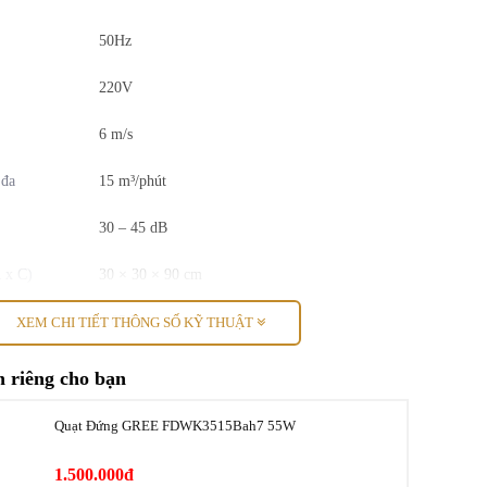
50Hz
220V
6 m/s
 đa
15 m³/phút
30 – 45 dB
 x C)
30 × 30 × 90 cm
4.05 kg
XEM CHI TIẾT THÔNG SỐ KỸ THUẬT
 riêng cho bạn
Quạt Đứng GREE FDWK3515Bah7 55W
1.500.000đ