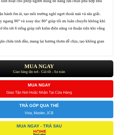
 linh hoạt cho phép người dùng dễ dàng lựa chọn phù hợp nhu
n hành êm ái, tạo môi trường nghỉ ngơi thoải mái và sâu giấc.
y ngang 90° và xoay dọc 80° giúp tối ưu luân chuyển không khí.
ờ lên tới 6 tiếng giúp tiết kiệm điện năng và thuận tiện khi vắng
găn chứa tinh dầu, mang lại hương thơm dễ chịu, tạo không gian
MUA NGAY
Giao hàng tận nơi - Giá tốt - An toàn
MUA NGAY
Giao Tận Nơi Hoặc Nhận Tại Cửa Hàng
TRẢ GÓP QUA THẺ
Visa, Master, JCB
MUA NGAY - TRẢ SAU