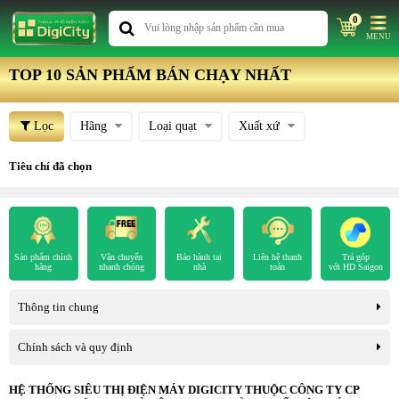
0
MENU
TOP 10 SẢN PHẨM BÁN CHẠY NHẤT
Lọc
Hãng
Loại quạt
Xuất xứ
Tiêu chí đã chọn
Sản phẩm chính
Vận chuyển
Bảo hành tại
Liên hệ thanh
Trả góp
hãng
nhanh chóng
nhà
toán
với HD Saigon
Thông tin chung
Chính sách và quy định
HỆ THỐNG SIÊU THỊ ĐIỆN MÁY DIGICITY THUỘC CÔNG TY CP