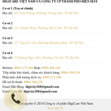
DIGICARE VIỆT NAM VÀ CÔNG TY CP THÀNH PHỐ ĐIỆN MÁY
Cơ sở 1 (Trụ sở chính)
Địa chỉ:
435 Giải Phóng, Phường Tương Mai, TP. Hà Nội
Cơ sở 2
Địa chỉ:
221 Thanh Nhàn, Phường Bạch Mai, TP. Hà Nội
Cơ sở 3
Địa chỉ:
277 Nguyễn Trãi, Phường Khương Đình, TP. Hà Nội
Cơ sở 4
Địa chỉ:
35 Đường Ngọc Hồi, Phường Yên Sở, TP. Hà Nội
Hotline:
0945.172.266
Hoặc
0904.196.226
Tiếp nhận bảo hành, chăm sóc khách hàng:
0904.196.226
Phản ánh chất lượng dịch vụ:
0945.172.266
Hỗ trợ kĩ thuật:
0904.196.226
Email Đặt Hàng:
digicity268@gmail.com
Email Liên Hệ:
digicity268@gmail.com
Bản quyền © 2014 Công ty cổ phần DigiCare Việt Nam
Xem bản PC