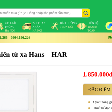
435 GIẢI
221 THANH
BẢO DƯỠNG
LIÊN HỆ
PHÓNG
NHÀN
TRỌN ĐỜI
THANH
HÀ NỘI
HÀ NỘI
TOÁN
ĐỊ
266 - 0904.196.226
hiển từ xa Hans – HAR
1.850.000
ĐẶC ĐIỂM 
Quạt thông gi
Thiết kế độ