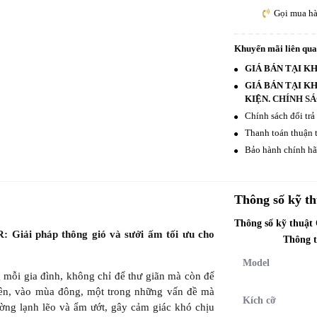
Gọi mua h
Khuyến mãi liên qu
GIÁ BÁN TẠI K
GIÁ BÁN TẠI K
KIỆN.
CHÍNH SÁ
Chính sách đổi trả
Thanh toán thuận t
Bảo hành chính hãn
Thông số kỹ th
Thông số kỹ thuật
: Giải pháp thông gió và sưởi ấm tối ưu cho
Thông t
Model
 mỗi gia đình, không chỉ để thư giãn mà còn để
hiên, vào mùa đông, một trong những vấn đề mà
Kích cỡ
ờng lạnh lẽo và ẩm ướt, gây cảm giác khó chịu