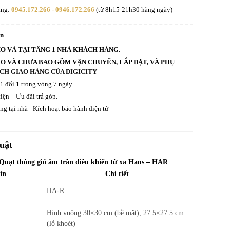
àng:
0945.172.266 - 0946.172.266
(từ 8h15-21h30 hàng ngày)
an
HO VÀ TẠI TẦNG 1 NHÀ KHÁCH HÀNG.
HO VÀ CHƯA BAO GỒM VẬN CHUYỂN, LẮP ĐẶT, VÀ PHỤ
CH GIAO HÀNG CỦA DIGICITY
 1 đổi 1 trong vòng 7 ngày.
iện – Ưu đãi trả góp.
g tại nhà - Kích hoạt bảo hành điện tử
uật
 Quạt thông gió âm trần điều khiển từ xa Hans – HAR
in
Chi tiết
HA-R
Hình vuông 30×30 cm (bề mặt), 27.5×27.5 cm
(lỗ khoét)