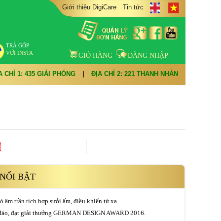
Giới thiệu DigiCare
Tin tức
TRẢ GÓP
VỚI INSTA
GIỎ HÀNG
ĐĂNG NHẬP
A CHỈ 1: 435 GIẢI PHÓNG
|
ĐỊA CHỈ 2: 221 THANH NHÀN
đ
NỔI BẬT
ó âm trần tích hợp sưởi ấm, điều khiển từ xa.
c đáo, đạt giải thưởng GERMAN DESIGN AWARD 2016.