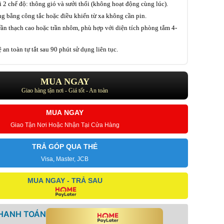
 2 chế độ: thông gió và sưởi thổi (không hoạt động cùng lúc).
ng bằng công tắc hoặc điều khiển từ xa không cần pin.
trần thạch cao hoặc trần nhôm, phù hợp với diện tích phòng tắm 4-
 an toàn tự tắt sau 90 phút sử dụng liên tục.
MUA NGAY
Giao hàng tận nơi - Giá tốt - An toàn
MUA NGAY
Giao Tận Nơi Hoặc Nhận Tại Cửa Hàng
TRẢ GÓP QUA THẺ
Visa, Master, JCB
MUA NGAY - TRẢ SAU
THANH TOÁN