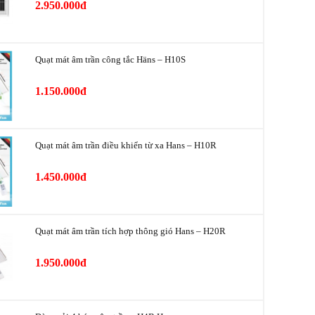
2.950.000đ
1 nút thông gió, 2 nút sưởi thổi (HotAir 1,
khiển
HotAir 2), 1 nút tắt sản phẩm
Lắp âm trần, cắm điện 220V
Quạt mát âm trần công tắc Häns – H10S
Quạt thông gió hoặc sưởi thổi (không thể hoạt
g
1.150.000đ
động đồng thời)
Quạt mát âm trần điều khiển từ xa Hans – H10R
1.450.000đ
Quạt mát âm trần tích hợp thông gió Hans – H20R
1.950.000đ