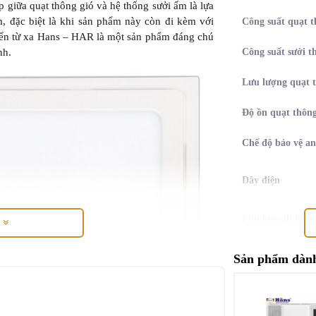
 giữa quạt thông gió và hệ thống sưởi ấm là lựa
m, đặc biệt là khi sản phẩm này còn đi kèm với
Công suất quạt t
khiển từ xa Hans – HAR là một sản phẩm đáng chú
nh.
Công suất sưởi t
Lưu lượng quạt t
Độ ồn quạt thông
Chế độ bảo vệ an
Dây điện
Phụ kiện đi kèm
M
Phù hợp với diện
Sản phẩm dành
phòng tắm
Loại điều khiển