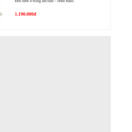
Đèn sưởi 4 bóng âm trần – H4B Hans
1.190.000đ