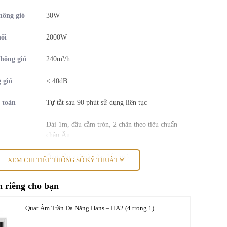
hông gió
30W
hổi
2000W
hông gió
240m³/h
 gió
< 40dB
 toàn
Tự tắt sau 90 phút sử dụng liên tục
Dài 1m, đầu cắm tròn, 2 chân theo tiêu chuẩn
châu Âu
Ống dẫn gió và cửa chắn gió
XEM CHI TIẾT THÔNG SỐ KỸ THUẬT
 tích
Từ 4 – 6 m²
 riêng cho bạn
Quạt Âm Trần Đa Năng Hans – HA2 (4 trong 1)
Điều khiển từ xa (không dùng pin)