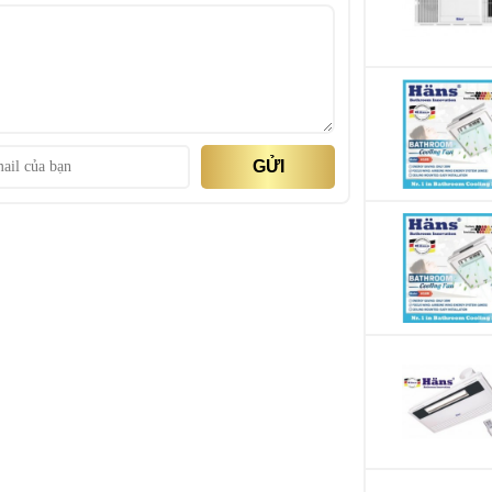
Chức năng điều 
Lắp đặt
Chế độ hoạt độn
GỬI