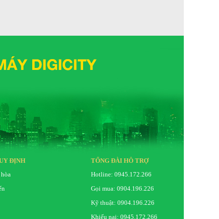
UY ĐỊNH
TỔNG ĐÀI HỖ TRỢ
 hòa
Hotline: 0945.172.266
ển
Gọi mua: 0904.196.226
Kỹ thuật: 0904.196.226
Khiếu nại: 0945.172.266