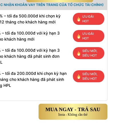
ÁC NHẬN KHOẢN VAY TRÊN TRANG CỦA TỔ CHỨC TÀI CHÍNH)
% – tối đa 500.000đ khi chọn kỳ
ƯU ĐÃI
HOT
 12 tháng cho khách hàng mới
 – tối đa 100.000đ với kỳ hạn 3
ƯU ĐÃI
HOT
ho khách hàng mới
 – tối đa 100.000đ với kỳ hạn 3
SIÊU MỚI,
SIÊU HOT
ho khách hàng đã phát sinh đơn
PL
 – tối đa 200.000đ khi chọn kỳ hạn
SIÊU MỚI,
SIÊU HOT
tháng cho khách hàng đã phát sinh
g HPL
MUA NGAY - TRẢ SAU
Insta - Không cần thẻ